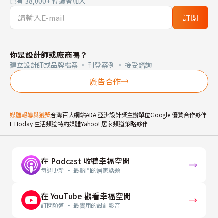
已有 38,000+ 位讀者加入
訂閱
你是設計師或廠商嗎？
建立設計師或品牌檔案 · 刊登案例 · 接受諮詢
廣告合作
媒體報導與獲獎
台灣百大網站
ADA 亞洲設計獎主辦單位
Google 優質合作夥伴
ETtoday 生活頻道特約媒體
Yahoo! 居家頻道策略夥伴
在 Podcast 收聽幸福空間
每週更新 · 最熱門的居家話題
在 YouTube 觀看幸福空間
訂閱頻道 · 最實用的設計影音