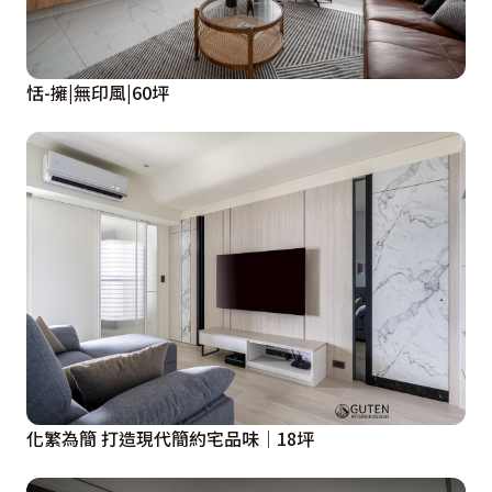
恬-擁|無印風|60坪
化繁為簡 打造現代簡約宅品味│18坪