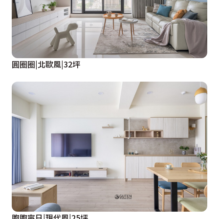
圓圈圈|北歐風|32坪
煦煦寧日|現代風|25坪