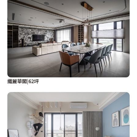
纖麗華閣|62坪