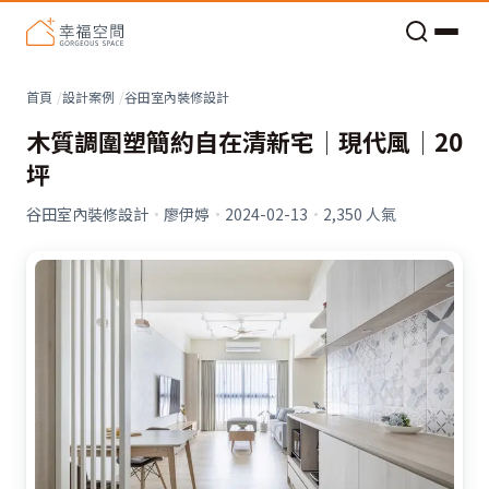
老屋預算分配與高 CP 值煥新術
看不見的居家風險和翻新關鍵
老屋預算分配與高 CP 值煥新術
首頁
設計案例
谷田室內裝修設計
木質調圍塑簡約自在清新宅│現代風│20
坪
谷田室內裝修設計
·
廖伊婷
·
2024-02-13
·
2,350
人氣