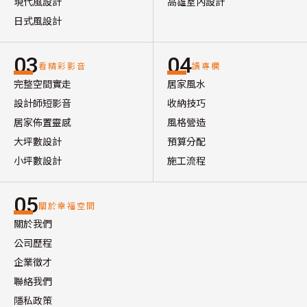
現代風設計
高雄室內設計
日式風設計
03
04
看精彩影音
讀專欄
完整空間實走
居家風水
設計師短影音
收納技巧
居家佈置靈感
風格營造
大坪數設計
預算分配
小坪數設計
施工流程
05
關於幸福空間
關於我們
公司歷程
企業徵才
聯絡我們
隱私政策