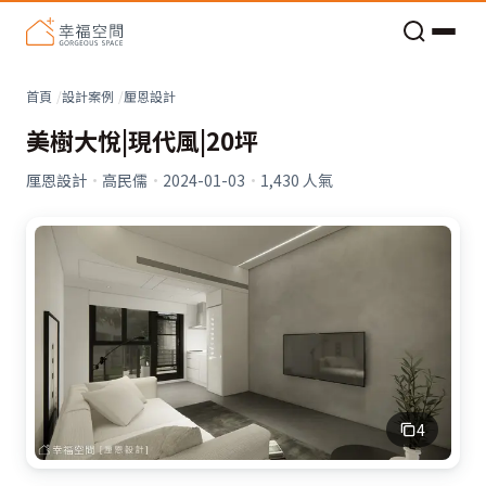
老屋預算分配與高 CP 值煥新術
首頁
設計案例
厘恩設計
美樹大悅|現代風|20坪
厘恩設計
·
高民儒
·
2024-01-03
·
1,430
人氣
4