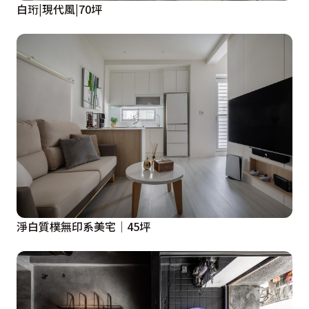
白珩|現代風|70坪
淨白質樸無印系美宅│45坪