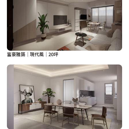
富豪雅築│現代風│20坪