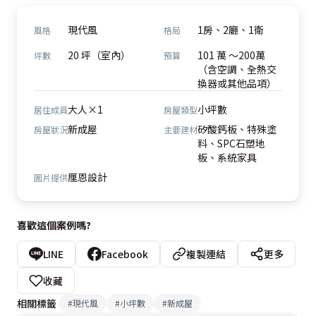
現代風
1房、2廳、1衛
風格
格局
20 坪（室內）
101 萬 ～200萬
坪數
預算
（含空調、全熱交
換器或其他品項）
大人×1
小坪數
居住成員
房屋類型
新成屋
矽酸鈣板、特殊塗
房屋狀況
主要建材
料、SPC石塑地
板、系統家具
厘恩設計
圖片提供
喜歡這個案例嗎?
LINE
Facebook
複製連結
更多
收藏
相關標籤
#
現代風
#
小坪數
#
新成屋