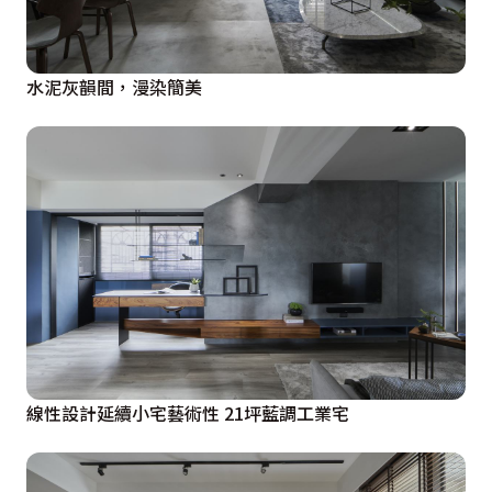
水泥灰韻間，漫染簡美
線性設計延續小宅藝術性 21坪藍調工業宅