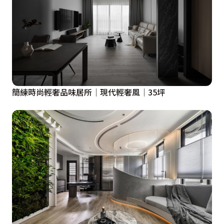
簡練時尚輕奢品味居所│現代輕奢風│35坪