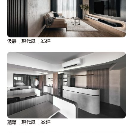
汲靜│現代風│35坪
蘊藉│現代風│38坪