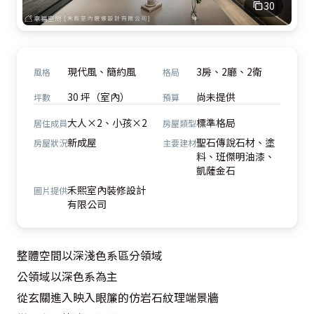
30
現代風、簡約風
3房、2廳、2衛
風格
格局
30 坪（室內）
尚未提供
坪數
預算
大人×2、小孩×2
標準格局
居住成員
房屋類型
新成屋
聖石傳說石材、塗
房屋狀況
主要建材
料、班傑明油漆、
凱薩金石
禾熙室內裝修設計
圖片提供
有限公司
整體空間以深淺色系區分領域

公領域以深色系為主

從玄關進入映入眼簾的仿岩石紋理端景牆
