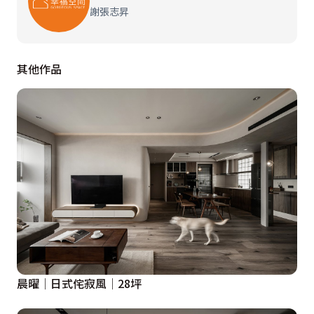
設計概念文字為【禾熙室內裝修設計有限公司】提供
謝張志昇
其他作品
晨曜│日式侘寂風│28坪