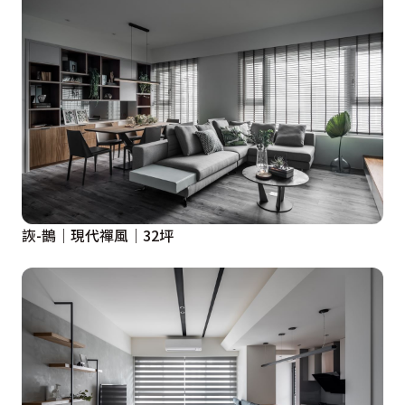
詼-鵲｜現代禪風｜32坪