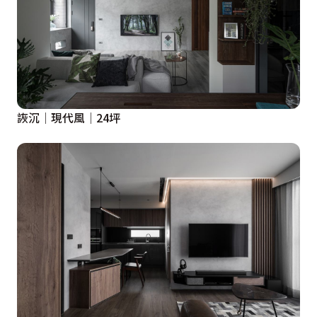
詼沉│現代風│24坪