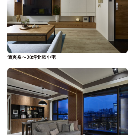
清爽系～20坪北歐小宅