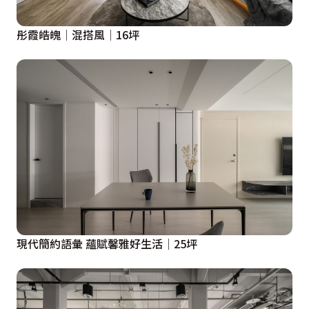
彤霞皓魄│混搭風│16坪
現代簡約語彙 蘊賦馨雅好生活│25坪