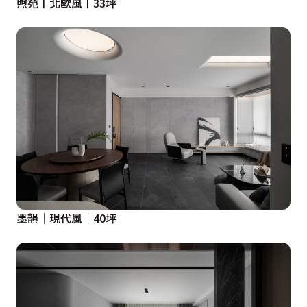
煦苑丨北歐風丨33坪
墨韻│現代風│40坪