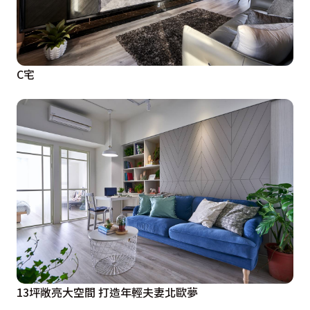
C宅
13坪敞亮大空間 打造年輕夫妻北歐夢