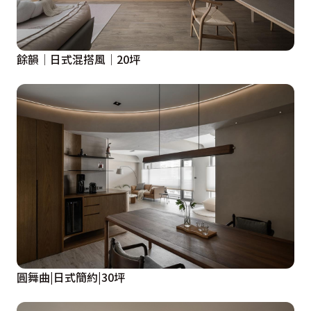
餘韻│日式混搭風│20坪
圓舞曲|日式簡約|30坪