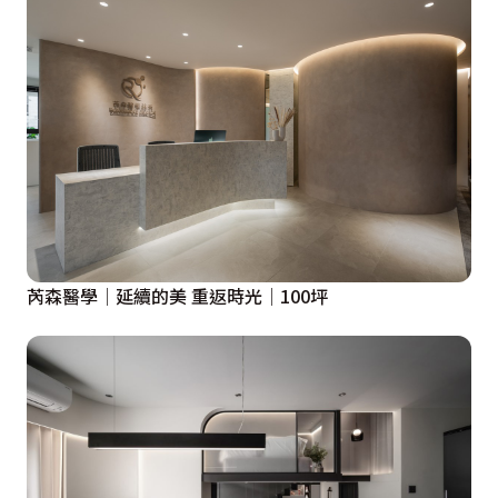
芮森醫學│延續的美 重返時光│100坪