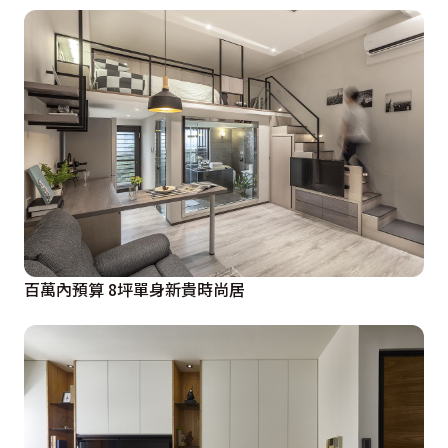
百萬內預算 8坪單身新貴時尚居