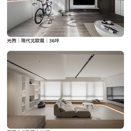
光煦│現代北歐風│36坪