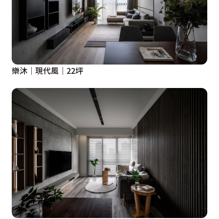
樂沐｜現代風｜22坪