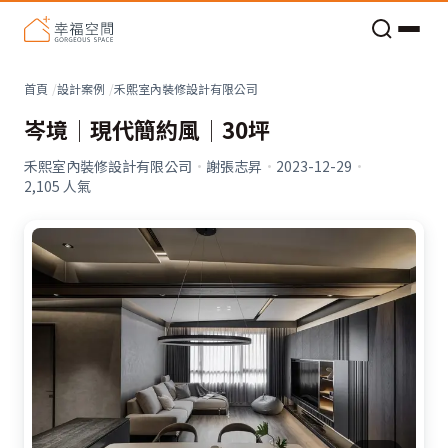
老屋預算分配與高 CP 值煥新術
看不見的居家風險和翻新關鍵
老屋預算分配與高 CP 值煥新術
首頁
設計案例
禾熙室內裝修設計有限公司
岑境│現代簡約風│30坪
禾熙室內裝修設計有限公司
·
謝張志昇
·
2023-12-29
·
2,105
人氣