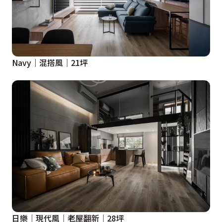
Navy｜混搭風｜21坪
日樂│現代風│老屋翻新│28坪