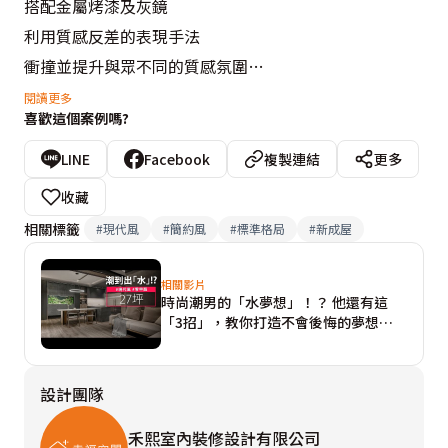
搭配金屬烤漆及灰鏡

利用質感反差的表現手法

衝撞並提升與眾不同的質感氛圍

客餐廳採開放式配置

閱讀更多
喜歡這個案例嗎?
交錯斜天花板設計帶入俐落燈帶

將沉穩氣氛再增個性語彙

LINE
Facebook
複製連結
更多
深沉牆面延伸至門片完整公領域空間

收藏
散發穩重高雅之韻

相關標籤
#
現代風
#
簡約風
#
標準格局
#
新成屋
大面積開窗設計創造通透的視感

豐富空間層次

相關影片
時尚潮男的「水夢想」！？ 他還有這
臥室以奶茶色為基底

「3招」，教你打造不會後悔的夢想
將弧形元素帶入臥室

家！！
搭配燈帶調節出柔和細緻的風貌

設計團隊
時刻散發優雅的迷人氣息。

禾熙室內裝修設計有限公司