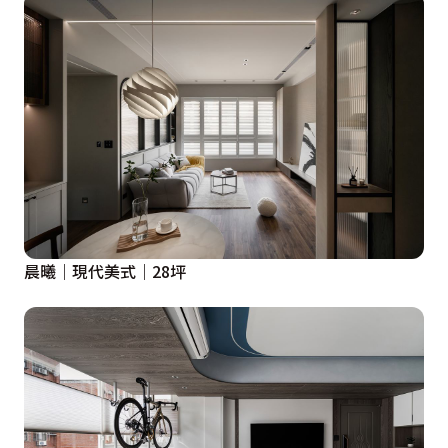
晨曦｜現代美式｜28坪