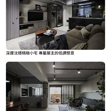
深邃沈穩精緻小宅 專屬屋主的低調愜意