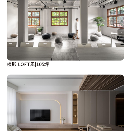
梭影|LOFT風|105坪