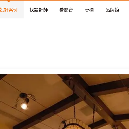
老屋預算分配與高 CP 值煥新術
看不見的居家風險和翻新關鍵
設計案例
找設計師
看影音
專欄
品牌館
老屋預算分配與高 CP 值煥新術