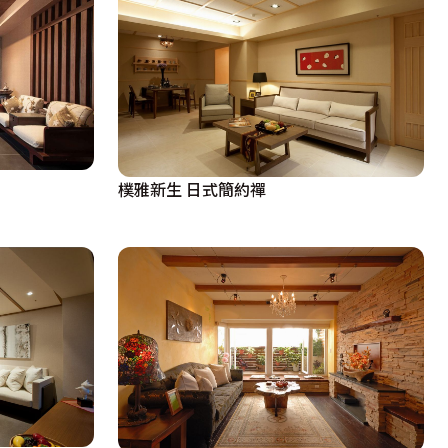
樸雅新生 日式簡約禪