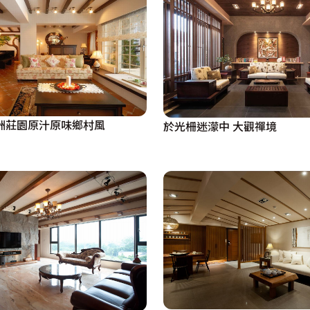
洲莊園原汁原味鄉村風
於光柵迷濛中 大觀禪境