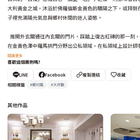
大利黃金之城，沐浴於佛羅倫斯金黃色的驕陽之下，或拜倒
子裡充滿陽光氣息與鄉村休閒的迷人姿態。
  推開外玄關通往內玄關的門片，踩踏上復古紅磚的那一刻
在金黃色澤中羅馬拱門分野出公私領域，在私領域上設計師
片，加以上掀床，讓在外求學的孩子，一回到家便有了親切
閱讀更多
喜歡這個案例嗎?
一份利用。
LINE
Facebook
複製連結
收藏
  延續的圓弧中移動，轉換入客廳的大器，文化石堆砌而出
相關標籤
#
鄉村風
#
大坪數
計，李幹才利用壁龕手法，將平凡的牆面化身展示舞台，透
其他作品
  想要打造徹底的鄉村情調，自然少不了元素多樣化及數大
托板，延伸性的實木線條，讓空間自然活潑；而用餐區塊四
下的第凡內吊燈，連光線都開始有了鄉村氣質。