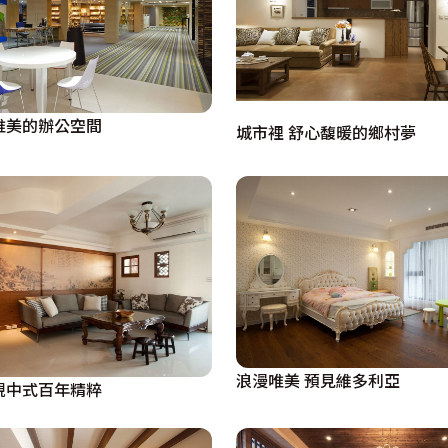
，午后時光看那日光斜斜映在院子裡與餐廳的牆面上，而女主人
進入的燈光，猶如一幅停格的印象派畫作，而除了畫面優雅
為空間的巧雅隔屏。
唯美的辦公空間
城市裡 舒心馥暖的鄉村夢
活氣氛的美好家園。
浪漫唯美 預見維多利亞
現中式百年精粹