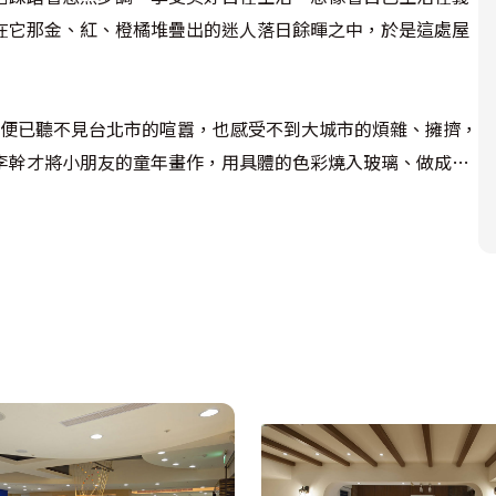
在它那金、紅、橙橘堆疊出的迷人落日餘暉之中，於是這處屋
，便已聽不見台北市的喧囂，也感受不到大城市的煩雜、擁擠，
李幹才將小朋友的童年畫作，用具體的色彩燒入玻璃、做成門
的熟悉感，而規劃入書房的設計，將平日看似閒置的空間多了
的電視主牆，點出了歐式的鄉村休閒，不同於一般外加櫃體的設
過光影營造爐火般的溫暖，讓空間暖度自然而生。
便是美的熱鬧感，因此在廚房裡，中島吧檯貼上復古磚，妝點上
米長的實木桌體，則用一種天然的壯闊引人讚嘆，佐以垂懸而