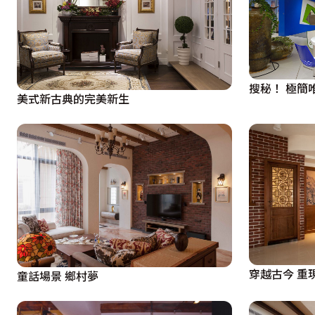
  為了配合屋主的閱讀興趣，設計師用玻璃折門開敞小庭院
坐在餐廳旁的臥榻上，翻看著小說、品味著花茶，穿越格柵
外，杉木企口板築起的腰櫃，則讓藏書有了安穩居所，並成
搜秘！ 極簡
美式新古典的完美新生
  於是，這裡成了台北市內的佛羅倫斯，一處流動著自慢生
穿越古今 重
童話場景 鄉村夢