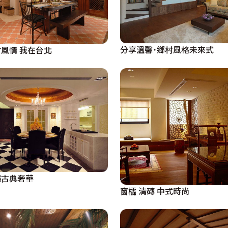
分享溫馨˙鄉村風格未來式
風情 我在台北
滌古典奢華
窗櫺 清磚 中式時尚