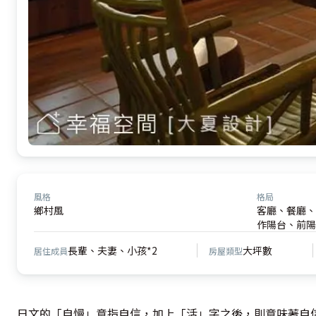
風格
格局
鄉村風
客廳、餐廳、
作陽台、前陽
長輩、夫妻、小孩*2
大坪數
居住成員
房屋類型
日文的「自慢」意指自信，加上「活」字之後，則意味著自