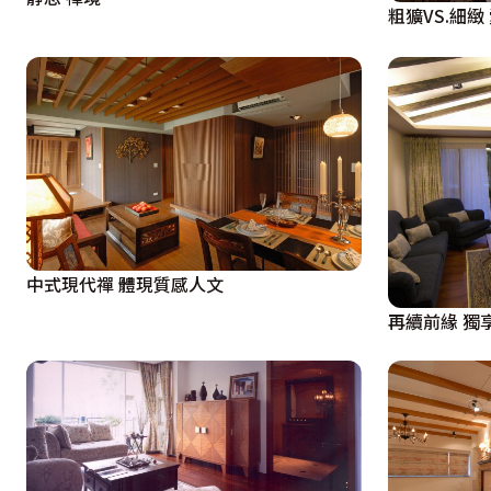
粗獷VS.細
中式現代禪 體現質感人文
再續前緣 獨