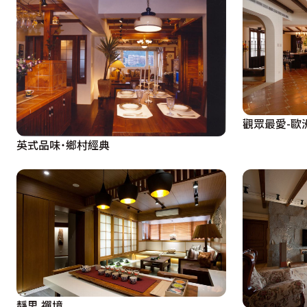
觀眾最愛-歐
英式品味˙鄉村經典
靜思 禪境