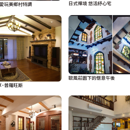
日式禪境 悠活紓心宅
緻 愛玩美鄉村特調
歐風莊園下的愜意午後
享˙普羅旺斯