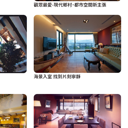
觀眾最愛-現代鄉村˙都市空間新主張
海景入室 找到片刻寧靜