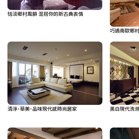
恬淡鄉村風韻 混搭你的新古典表情
巧遇南歐鄉村
清淨˙華美˙品味現代感時尚居家
黑白現代洗