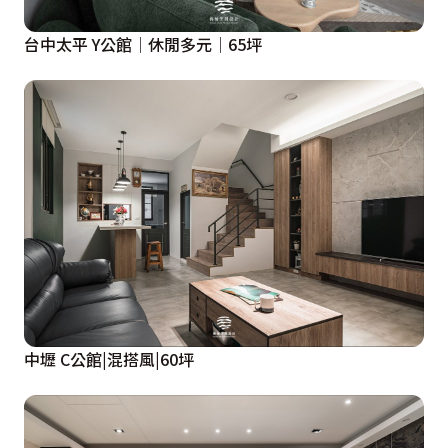
台中太平 Y公館│休閒多元│65坪
中壢 C公館|混搭風|60坪