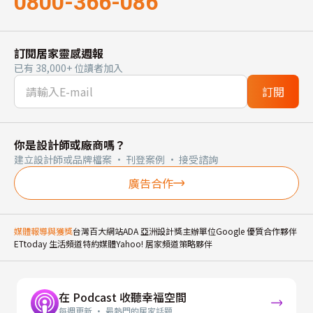
0800-366-086
訂閱居家靈感週報
已有 38,000+ 位讀者加入
訂閱
你是設計師或廠商嗎？
建立設計師或品牌檔案 · 刊登案例 · 接受諮詢
廣告合作
媒體報導與獲獎
台灣百大網站
ADA 亞洲設計獎主辦單位
Google 優質合作夥伴
ETtoday 生活頻道特約媒體
Yahoo! 居家頻道策略夥伴
在 Podcast 收聽幸福空間
每週更新 · 最熱門的居家話題