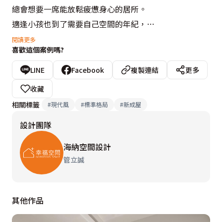
總會想要一席能放鬆疲憊身心的居所。

適逢小孩也到了需要自己空間的年紀，

家中長輩也有照顧的需要。

閱讀更多
喜歡這個案例嗎?
決定委託設計公司進行規劃清水的住宅。

業主在討論需求與設計的空間規劃過程當中，

LINE
Facebook
複製連結
更多
對於三代同堂的住宅規劃，

收藏
感受到海納空間設計的細膩與專業。

相關標籤
#
現代風
#
標準格局
#
新成屋
於是展現了其經營者的氣魄，決定充分授權：

設計團隊
「我的住所就是要明亮、大方、溫馨。」

「接下來都交給你們了。」

海納空間設計
因此我們順應空間，塑造大方舒適的生活場域，

管立誠
保持細節與連貫設計的整體性，

讓公務繁忙又愛家的業主擁有一個嶄新生活的舒適空間。

其他作品
 設計概念文字為【海納空間設計】提供