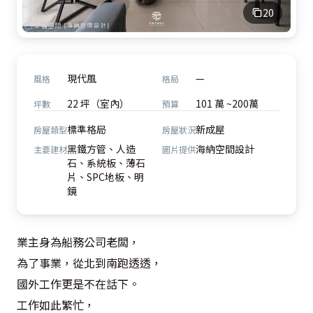
20
現代風
—
風格
格局
22 坪（室內）
101 萬 ~200萬
坪數
預算
標準格局
新成屋
房屋類型
房屋狀況
黑鐵方管、人造
海納空間設計
主要建材
圖片提供
石、系統板、薄石
片、SPC地板、明
鏡
業主身為船務公司老闆，

為了事業，從北到南跑透透，

國外工作更是不在話下。

工作如此繁忙，
