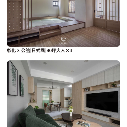
彰化 X 公館|日式風|40坪大人×3