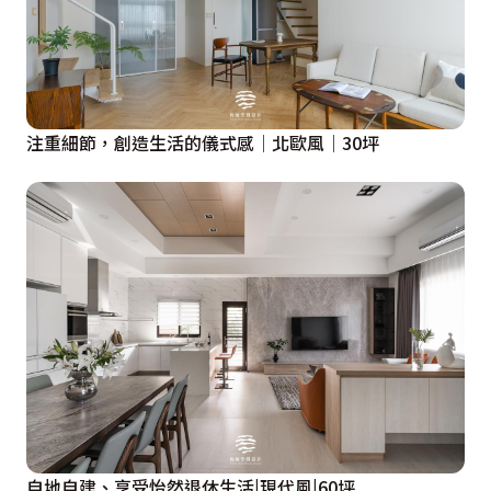
注重細節，創造生活的儀式感│北歐風│30坪
自地自建、享受怡然退休生活|現代風|60坪