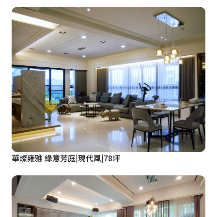
的空間。

私領域
隨著小孩已成年即將要步入社會，原本的臥房空間已不符
合需求，將原先客廳的位置更改為小孩的臥房，除了沒有
衛浴外空間外，基本上已與主臥坪數相等。床尾做了大面
積衣櫥及收納，預備日後孩子結婚可使用。

屋主對主臥舊有傢俱已有多年感情了，並且衣櫥的配置已
經使用的很習慣，屋主想要保留，雖然原先衣櫥保存良
好，但傢俱風格偏老舊，所以利用油漆將舊有衣櫥重新打
華燦雍雅 綠意芳庭|現代風|78坪
磨及噴漆。床頭簡單做了半腰壁板，補足原先床頭插座不
足的狀況，基本上整體主臥都是保留舊有的家具，配合舊
有家具顏色在色彩上選用較為暖色系的色調。

原小孩的房間也重新整理，作為客房備用。
