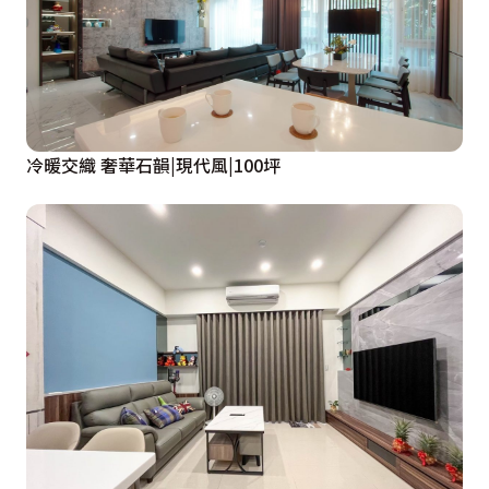
2間衛浴整體翻新，主臥的部分將原先幾乎沒在使用的浴
缸打除，重新做為淋浴間使用。

設計概念文字為【澄太空間設計】提供
冷暖交織 奢華石韻|現代風|100坪