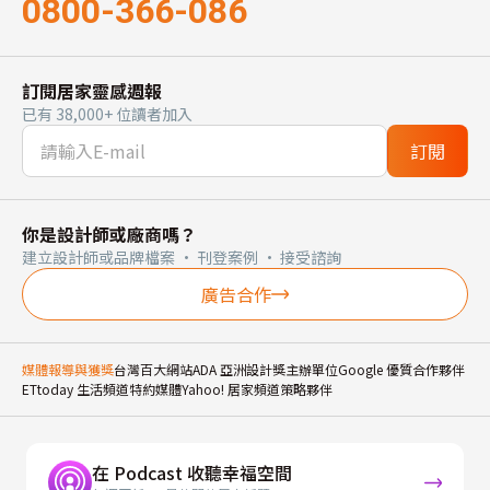
0800-366-086
訂閱居家靈感週報
已有 38,000+ 位讀者加入
訂閱
你是設計師或廠商嗎？
建立設計師或品牌檔案 · 刊登案例 · 接受諮詢
廣告合作
媒體報導與獲獎
台灣百大網站
ADA 亞洲設計獎主辦單位
Google 優質合作夥伴
ETtoday 生活頻道特約媒體
Yahoo! 居家頻道策略夥伴
在 Podcast 收聽幸福空間