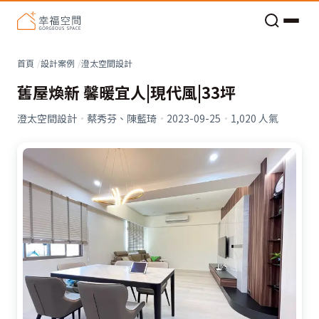
老屋預算分配與高 CP 值煥新術
首頁
設計案例
澄太空間設計
舊屋煥新 馨暖宜人|現代風|33坪
澄太空間設計
·
蔡秀芬、陳藍琦
·
2023-09-25
·
1,020
人氣