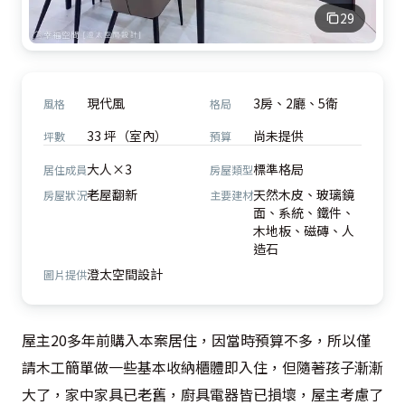
29
現代風
3房、2廳、5衛
風格
格局
33 坪（室內）
尚未提供
坪數
預算
大人×3
標準格局
居住成員
房屋類型
老屋翻新
天然木皮、玻璃鏡
房屋狀況
主要建材
面、系統、鐵件、
木地板、磁磚、人
造石
澄太空間設計
圖片提供
屋主20多年前購入本案居住，因當時預算不多，所以僅
請木工簡單做一些基本收納櫃體即入住，但隨著孩子漸漸
大了，家中家具已老舊，廚具電器皆已損壞，屋主考慮了