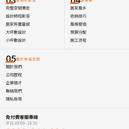
03
04
看精彩影音
讀專欄
完整空間實走
居家風水
設計師短影音
收納技巧
居家佈置靈感
風格營造
大坪數設計
預算分配
小坪數設計
施工流程
05
關於幸福空間
關於我們
公司歷程
企業徵才
聯絡我們
隱私政策
免付費客服專線
平日 09:00~18:30