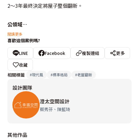
2～3年最終決定將屋子整個翻新。

公領域
原本廚房跟客廳在房子的左右兩側，中間為長形的餐廳。
閱讀更多
喜歡這個案例嗎?
廚房旁邊原為2間臥房，設計師將整個屋子格局做了大洗
牌，把這兩間臥房及廚房的隔間全部打通，將原本在另一
LINE
Facebook
複製連結
更多
側的客廳及餐廳對調至打通的那兩間臥房位置，呈現半開
收藏
放式廚房、客、餐廳的空間。透過規劃將原本客廳+餐廳
相關標籤
#
現代風
#
標準格局
#
老屋翻新
+廚房的空間整合，使用坪數雖比原先小，但視覺上的空
設計團隊
間效果卻是比原先的大很多。

澄太空間設計
廚房整體廚具更新，局部利用收納櫃兼中島櫃隔間，並補
蔡秀芬、陳藍琦
足原先收納及備菜空間不足的狀況，但還是考量中式的料
理有油煙氣味的問題，所以利用造型鐵件玻璃拉門區隔，
其他作品
當需要煮飯時可將拉門拉起隔絕油煙，避免竄入廚房以外