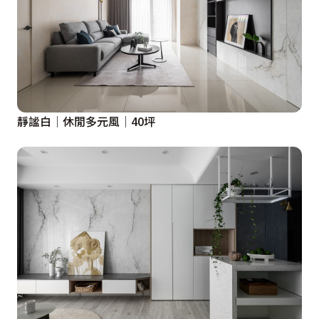
靜謐白│休閒多元風│40坪