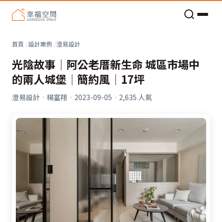
老屋預算分配與高 CP 值煥新術
首頁
設計案例
澄易設計
光陰故事│阿公老厝新生命 城區市場中
的兩人城堡│簡約風│17坪
澄易設計
·
楊富翔
·
2023-09-05
·
2,635
人氣