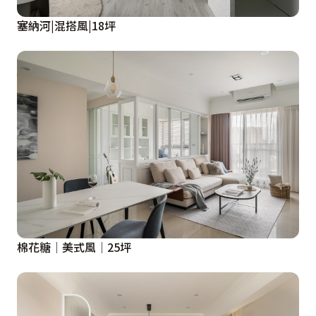
塞納河|混搭風|18坪
棉花糖│美式風│25坪