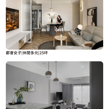
都會女子|休閒多元|25坪