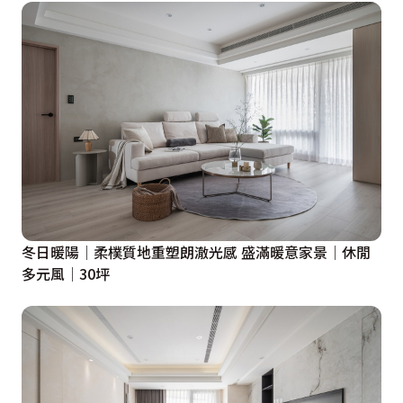
界限模糊、重疊，毫不浪費任何空間，亦適時舒緩壓迫
感。針對愛犬，則在洗曬區新設寵物門及專用廁所，方可
恣意進出、盡情奔跑，實踐與毛小孩共居的舒適家園；愜
意溫馨的同時，傳承家族在此片土地深耕的真摯情誼，延
續充滿無限可能的世代生活群像。
冬日暖陽│柔樸質地重塑朗澈光感 盛滿暖意家景│休閒
多元風│30坪