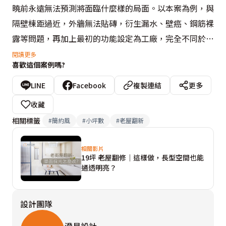
曉前永遠無法預測將面臨什麼樣的局面。以本案為例，與
隔壁棟距過近，外牆無法貼磚，衍生漏水、壁癌、鋼筋裸
露等問題，再加上最初的功能設定為工廠，完全不同於日
常居住的機能需求，而早前租予攤販使用也造成環境稍嫌
閱讀更多
喜歡這個案例嗎?
髒亂，維護、保養不善，光基礎工程就佔了總體預算
50%。

LINE
Facebook
複製連結
更多
收藏
此外，整體樓高僅2米8，狹長格局加上左右皆無開窗，
相關標籤
#
簡約風
#
小坪數
#
老屋翻新
只剩正面採光，但又得顧及隱私，座落市場一旁不適合開
大片窗，因此增進通風、採光條件著實成為一大挑戰。對
相關影片
19坪 老屋翻修｜這樣做，長型空間也能
此，考量原搭載的鋁門窗不符住家規格，遂新砌隔間牆，
通透明亮？
然而若改作一般開窗，為解決安全疑慮勢必須加裝鐵窗，
既不美觀且無法真正改善現況，於是鑲嵌大面積玻璃磚，
設計團隊
援引自然光線入內，滿室流淌和煦沉靜，連帶居住者拾掇
安定心緒，而各場域的界定亦經由透明玻璃串聯，確保屋
澄易設計