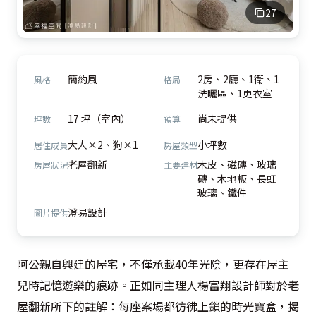
27
簡約風
2房、2廳、1衛、1
風格
格局
洗曬區、1更衣室
17 坪（室內）
尚未提供
坪數
預算
大人×2、狗×1
小坪數
居住成員
房屋類型
老屋翻新
木皮、磁磚、玻璃
房屋狀況
主要建材
磚、木地板、長虹
玻璃、鐵件
澄易設計
圖片提供
阿公親自興建的屋宅，不僅承載40年光陰，更存在屋主
兒時記憶遊樂的痕跡。正如同主理人楊富翔設計師對於老
屋翻新所下的註解：每座案場都彷彿上鎖的時光寶盒，揭