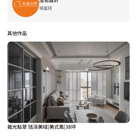
內各隅明敞璨亮。通風方面，設置全熱交換器優化空氣品
楊富翔
質，為不影響樓高，重新擘劃線路，將其藏身書房上方，
巧妙使機能化於無形，外觀簡練、一絲不苟。然而老屋的
長型結構，不可避免會有廊道產生，故結合收納功能，讓
其他作品
它不僅是過道，把坪效發揮到淋漓盡致。

屋主企盼開放式動線，包含主臥、更衣室、書房暨臨時客
房等需求，考驗設計者精準掌握比例拿捏的工夫，像是睡
眠區寢臥尺寸的選擇，或如何善用兩根樑位中的位置，再
從廚房挪用部分區域作衣帽間規劃等等。其中，令屋主最
滿意的非廚房莫屬，其配比、座向稍加調整後，融合餐廳
迸發開放式中島，無論作餐桌、烹飪檯面或工作角落皆
宜，而周邊的收納、電器櫃規劃也都一應俱全。另外，本
案的門片配置別具巧思，除了大門之外，其餘新作門體全
裁光點翠 恬淡美域|美式風|38坪
採拉門或折疊門形式，消弭刻板、既定的隔間分野，彼此