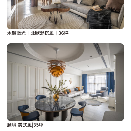
木韻微光│北歐混搭風│36坪
麗境|美式風|35坪