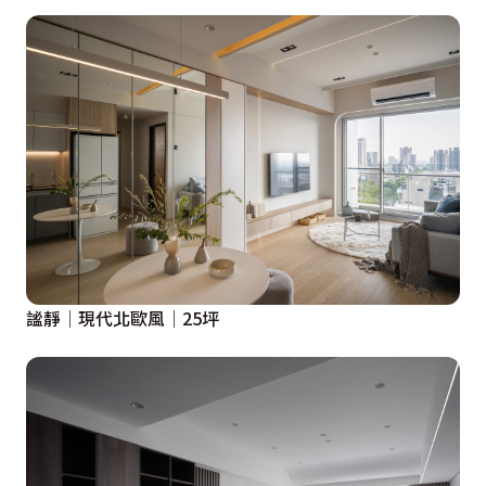
謐靜│現代北歐風│25坪