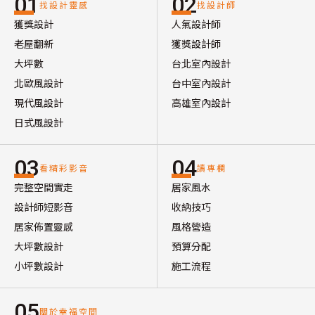
01
02
找設計靈感
找設計師
獲獎設計
人氣設計師
老屋翻新
獲獎設計師
大坪數
台北室內設計
北歐風設計
台中室內設計
現代風設計
高雄室內設計
日式風設計
03
04
看精彩影音
讀專欄
完整空間實走
居家風水
設計師短影音
收納技巧
居家佈置靈感
風格營造
大坪數設計
預算分配
小坪數設計
施工流程
05
關於幸福空間