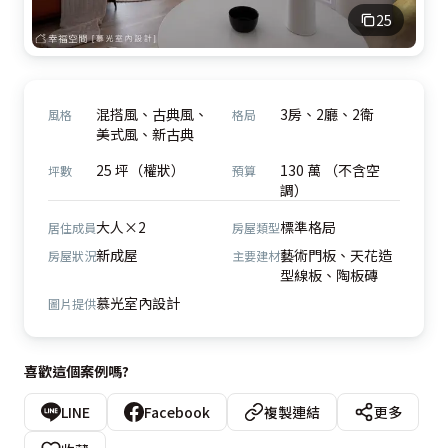
25
混搭風、古典風、
3房、2廳、2衛
風格
格局
美式風、新古典
25 坪（權狀）
130 萬 （不含空
坪數
預算
調）
大人×2
標準格局
居住成員
房屋類型
新成屋
藝術門板、天花造
房屋狀況
主要建材
型線板、陶板磚
慕光室內設計
圖片提供
喜歡這個案例嗎?
LINE
Facebook
複製連結
更多