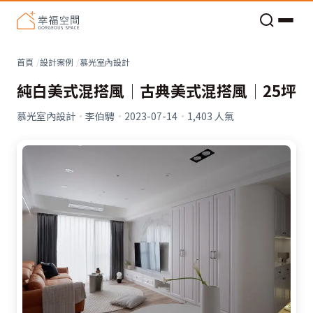
老屋預算分配與高 CP 值煥新術
首頁
設計案例
慕光室內設計
純白美式混搭風│古典美式混搭風│25坪
慕光室內設計
·
李伯騁
·
2023-07-14
·
1,403
人氣