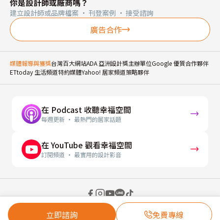
你是設計師或廠商嗎？
建立設計師或品牌檔案 · 刊登案例 · 接受諮詢
廣告合作
媒體報導與獲獎
台灣百大網站
ADA 亞洲設計獎主辦單位
Google 優質合作夥伴
ETtoday 生活頻道特約媒體
Yahoo! 居家頻道策略夥伴
在 Podcast 收聽幸福空間
每週更新 · 最熱門的居家話題
在 YouTube 觀看幸福空間
訂閱頻道 · 最實用的設計影音
© 2026 幸福空間 Gorgeous Space Co., Ltd.
立即諮詢
免費專線