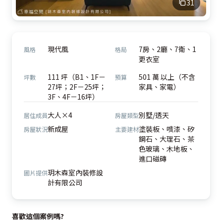
31
現代風
7房、2廳、7衛、1
風格
格局
更衣室
111 坪（B1、1F－
501 萬 以上（不含
坪數
預算
27坪；2F－25坪；
家具、家電）
3F、4F－16坪）
大人×4
別墅/透天
居住成員
房屋類型
新成屋
塗裝板、噴漆、矽
房屋狀況
主要建材
鋼石、大理石、茶
色玻璃、木地板、
進口磁磚
玥木森室內裝修設
圖片提供
計有限公司
喜歡這個案例嗎?