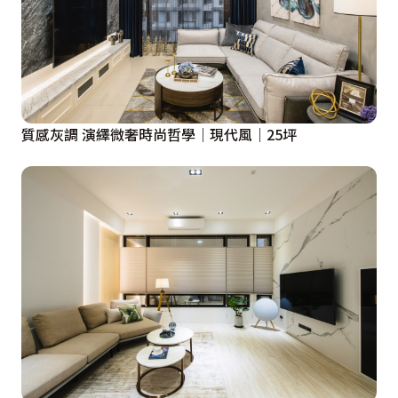
質感灰調 演繹微奢時尚哲學｜現代風｜25坪