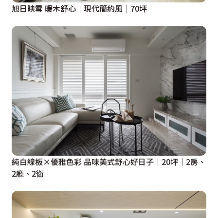
旭日映雪 暖木舒心｜現代簡約風｜70坪
純白線板×優雅色彩 品味美式舒心好日子｜20坪｜2房、
2廳、2衛