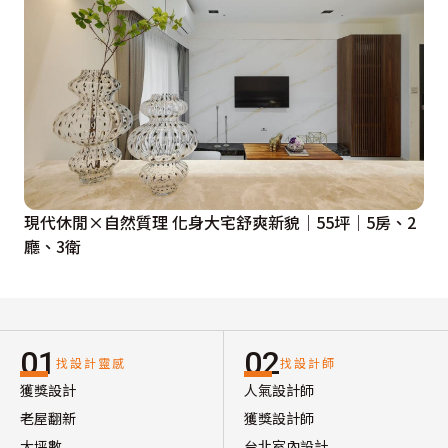
現代休閒×自然質理 化身大宅舒爽新貌｜55坪｜5房、2
廳、3衛
01
02
找設計靈感
找設計師
獲獎設計
人氣設計師
老屋翻新
獲獎設計師
大坪數
台北室內設計