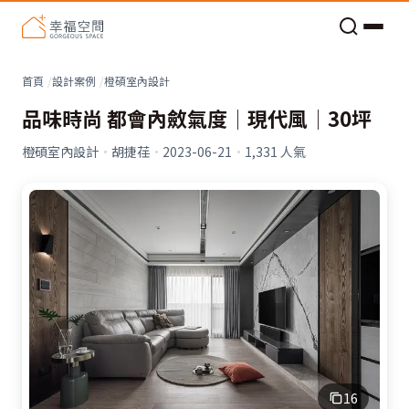
老屋預算分配與高 CP 值煥新術
看不見的居家風險和翻新關鍵
老屋預算分配與高 CP 值煥新術
首頁
設計案例
橙碩室內設計
品味時尚 都會內斂氣度│現代風│30坪
橙碩室內設計
·
胡捷荏
·
2023-06-21
·
1,331
人氣
16