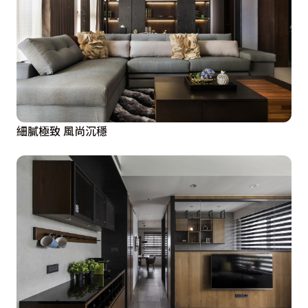
細膩極致 風尚沉穩