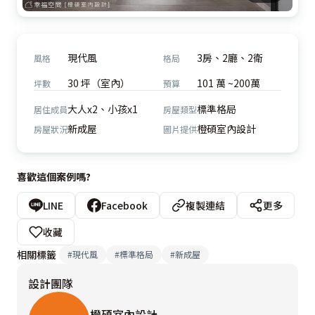
現代風
3房、2廳、2衛
風格
格局
30 坪（室內）
101 萬 ~200萬
坪數
預算
大人x2、小孩x1
標準格局
居住成員
房屋類型
新成屋
橙碩室內設計
房屋狀況
圖片提供
喜歡這個案例嗎?
LINE
Facebook
複製連結
更多
收藏
相關標籤
#
現代風
#
標準格局
#
新成屋
設計團隊
橙碩室內設計