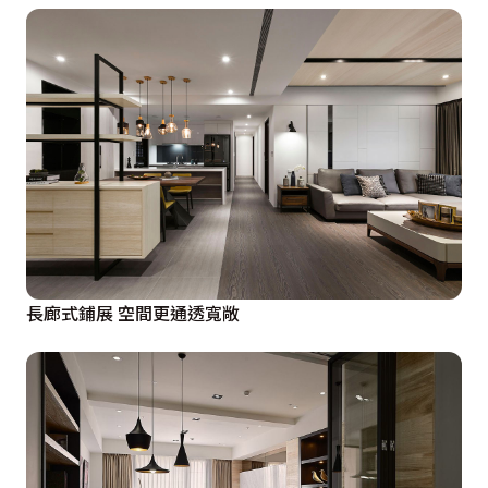
長廊式鋪展 空間更通透寬敞