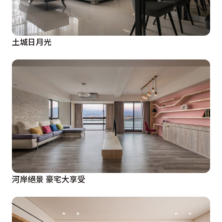
土城日月光
河岸絕景 豪宅大享受