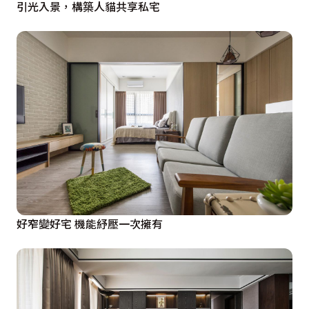
引光入景，構築人貓共享私宅
好窄變好宅 機能紓壓一次擁有