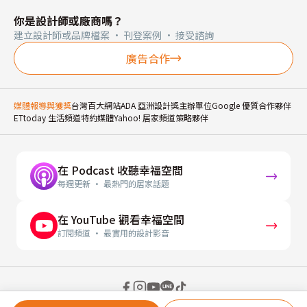
你是設計師或廠商嗎？
建立設計師或品牌檔案 · 刊登案例 · 接受諮詢
廣告合作
媒體報導與獲獎
台灣百大網站
ADA 亞洲設計獎主辦單位
Google 優質合作夥伴
ETtoday 生活頻道特約媒體
Yahoo! 居家頻道策略夥伴
在 Podcast 收聽幸福空間
每週更新 · 最熱門的居家話題
在 YouTube 觀看幸福空間
訂閱頻道 · 最實用的設計影音
© 2026 幸福空間 Gorgeous Space Co., Ltd.