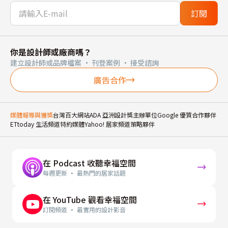
訂閱
你是設計師或廠商嗎？
建立設計師或品牌檔案 · 刊登案例 · 接受諮詢
廣告合作
媒體報導與獲獎
台灣百大網站
ADA 亞洲設計獎主辦單位
Google 優質合作夥伴
ETtoday 生活頻道特約媒體
Yahoo! 居家頻道策略夥伴
在 Podcast 收聽幸福空間
每週更新 · 最熱門的居家話題
在 YouTube 觀看幸福空間
訂閱頻道 · 最實用的設計影音