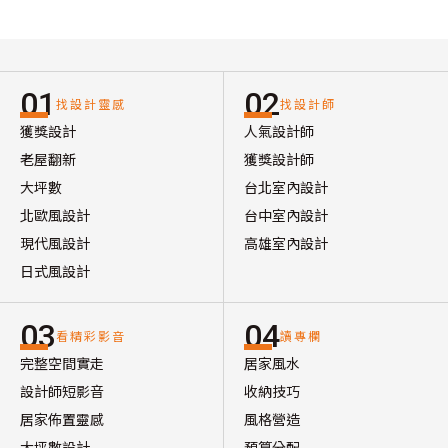
01
02
找設計靈感
找設計師
獲獎設計
人氣設計師
老屋翻新
獲獎設計師
大坪數
台北室內設計
北歐風設計
台中室內設計
現代風設計
高雄室內設計
日式風設計
03
04
看精彩影音
讀專欄
完整空間實走
居家風水
設計師短影音
收納技巧
居家佈置靈感
風格營造
大坪數設計
預算分配