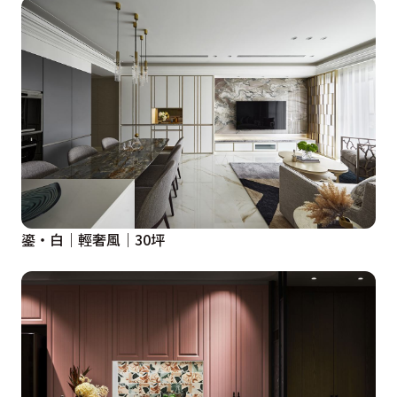
鎏‧白｜輕奢風｜30坪