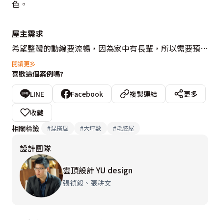
色。

屋主需求
希望整體的動線要流暢，因為家中有長輩，所以需要預留
輪椅的空間，整體的精緻度要足夠，平常有蒐集展示品的
閱讀更多
喜歡這個案例嗎?
需求，所以需要有大量的展示空間。

LINE
Facebook
複製連結
更多
房屋優缺
收藏
優點：因為是毛胚屋，所以自由度很大。

相關標籤
#
混搭風
#
大坪數
#
毛胚屋
缺點：在格局的配置上需要花費更多的心力，也需要跟業
設計團隊
主有很多的溝通。

雲頂設計 YU design
設計重點
張禎毅、張耕文
整場設計重點以「動線」為出發點，家中有行動不便的長
輩，因此在空間中需要考量到無障礙設計以及門片擺動的