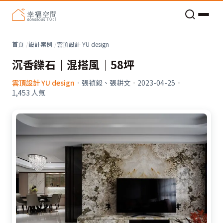
老屋預算分配與高 CP 值煥新術
看不見的居家風險和翻新關鍵
老屋預算分配與高 CP 值煥新術
首頁
設計案例
雲頂設計 YU design
沉香鑠石｜混搭風｜58坪
雲頂設計 YU design
·
張禎毅、張耕文
·
2023-04-25
·
1,453
人氣