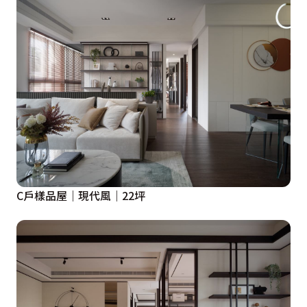
C戶樣品屋｜現代風｜22坪