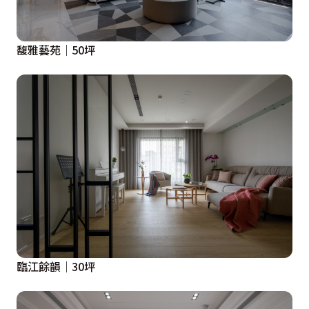
馥雅藝苑｜50坪
臨江餘韻｜30坪