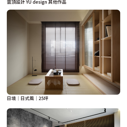
雲頂設計 YU design 其他作品
方向，材質的運用上以天然石材為主要基底，透過施工手
法讓石材在燈光中呈現高貴典雅的光暈，藉由鐵件層層堆
疊出奢雅精細的空間質感。

設計概念文字為【雲頂設計 YU design】提供
日境｜日式風｜25坪