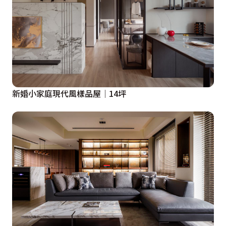
新婚小家庭現代風樣品屋│14坪