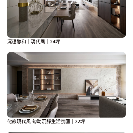
沉穩醇和│現代風│24坪
侘寂現代風 勾勒沉靜生活氛圍│22坪