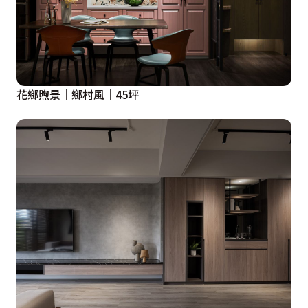
花鄉煦景｜鄉村風｜45坪