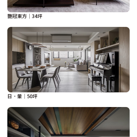
艷冠東方｜34坪
日．暈｜50坪