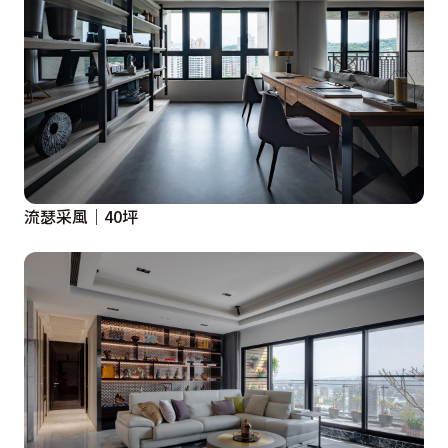
流瑟采風｜40坪