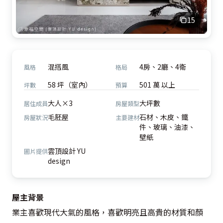
15
混搭風
4房、2廳、4衛
風格
格局
58 坪（室內）
501 萬 以上
坪數
預算
大人×3
大坪數
居住成員
房屋類型
毛胚屋
石材、木皮、鐵
房屋狀況
主要建材
件、玻璃、油漆、
壁紙
雲頂設計 YU
圖片提供
design
屋主背景
業主喜歡現代大氣的風格，喜歡明亮且高貴的材質和顏