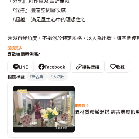
『分享』 創作靈感 設計無限
  『混搭』 豐富空間層次感
  『超越』 滿足屋主心中的理想住宅 
超越自我角度，不拘泥於特定風格，以人為出發，讓空間使
的情境空間。
閱讀更多
喜歡這個案例嗎?
LINE
Facebook
複製連結
收藏
相關標籤
#
新古典
#
大坪數
相關影片
異材質精緻混搭 輕古典度假