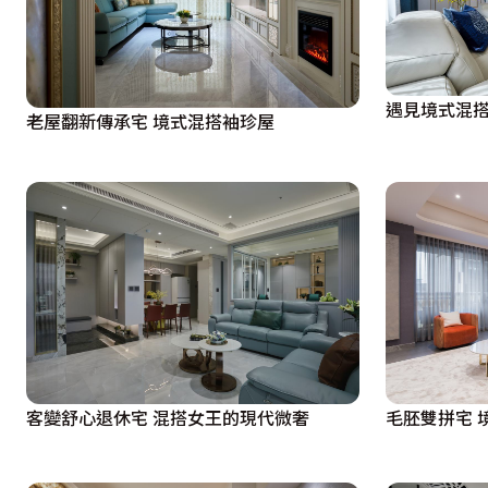
遇見境式混搭
老屋翻新傳承宅 境式混搭袖珍屋
毛胚雙拼宅 
客變舒心退休宅 混搭女王的現代微奢