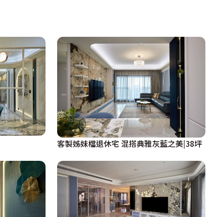
客製姊妹檔退休宅 混搭典雅灰藍之美|38坪