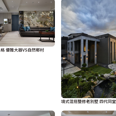
格 優雅大器VS自然鄉村
境式混搭整修老別墅 四代同