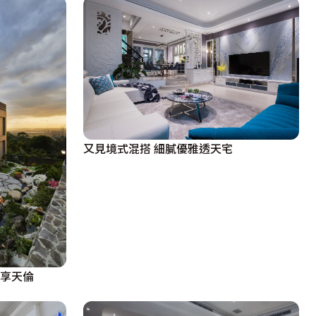
又見境式混搭 細膩優雅透天宅
堂享天倫