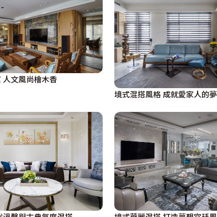
 人文風尚檜木香
境式混搭風格 成就愛家人的
代溫馨與古典氣度混搭
境式華麗混搭 打造夢想宮廷風