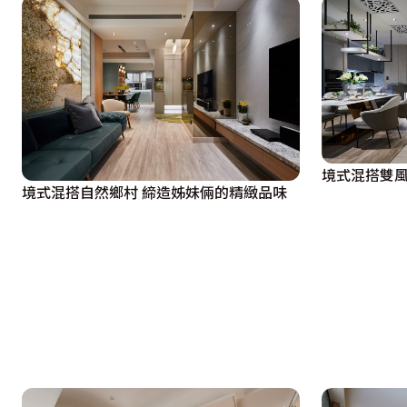
境式混搭雙風
境式混搭自然鄉村 締造姊妹倆的精緻品味