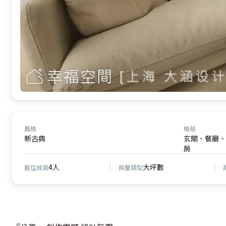
風格
格局
新古典
玄關、餐廳、
房
4人
大坪數
居住成員
房屋類型