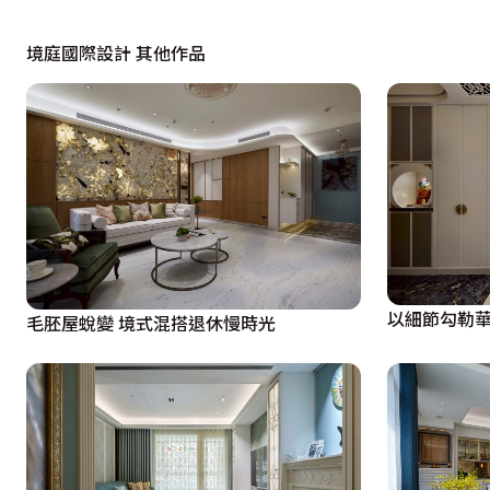
境庭國際設計 其他作品
以細節勾勒華
毛胚屋蛻變 境式混搭退休慢時光