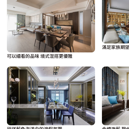
滿足家族期望
可以細看的品味 境式混搭更優雅
徜徉藍色海洋中的渡假氛圍
金燦澈藍 現