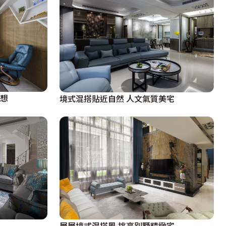
夢想
境式混搭貼近自然 人文氣質美宅
層層境式混搭風 挑高別墅精緻宅