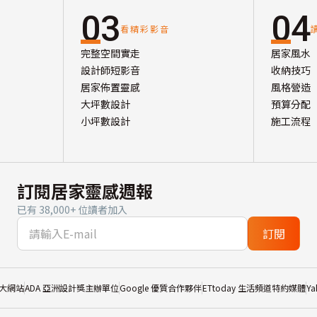
03
04
看精彩影音
完整空間實走
居家風水
設計師短影音
收納技巧
居家佈置靈感
風格營造
大坪數設計
預算分配
小坪數設計
施工流程
訂閱居家靈感週報
已有 38,000+ 位讀者加入
訂閱
大網站
ADA 亞洲設計獎主辦單位
Google 優質合作夥伴
ETtoday 生活頻道特約媒體
Y