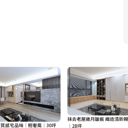
抹去老屋歲月皺痕 織造清新親
質感宅品味│輕奢風│30坪
│28坪