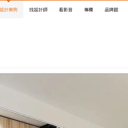
老屋預算分配與高 CP 值煥新術
設計案例
找設計師
看影音
專欄
品牌館