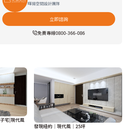
暉揚空間設計團隊
立即諮詢
免費專線
0800-366-086
子宅|現代風
發現紐約｜現代風｜25坪