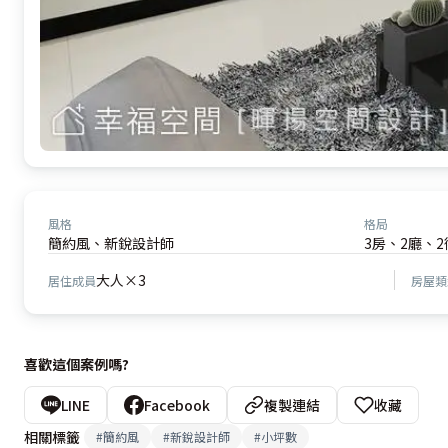
風格
格局
簡約風、新銳設計師
3房、2廳、2
大人×3
居住成員
房屋類
喜歡這個案例嗎?
LINE
Facebook
複製連結
收藏
相關標籤
#
簡約風
#
新銳設計師
#
小坪數