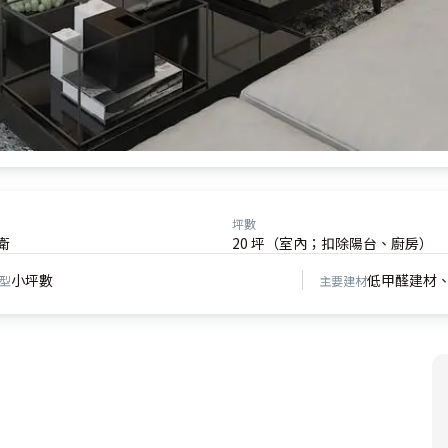
坪數
衛
20 坪（室內；扣除陽台、廚房）
小坪數
低甲醛建材
型
主要建材