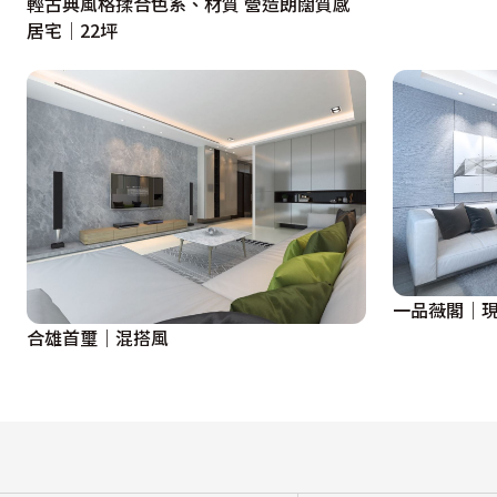
輕古典風格揉合色系、材質 營造朗闊質感
居宅│22坪
一品薇閣｜現
合雄首璽｜混搭風