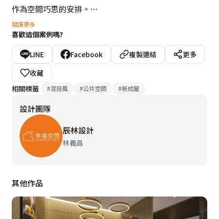
作為空間巧思的安排。

閱讀更多
喜歡這個案例嗎?
設計理念：雲水石木

LINE
Facebook
複製連結
更多
設計概念文字為【辰林設計】提供
收藏
相關標籤
#
混搭風
#
公共空間
#
新成屋
設計團隊
辰林設計
林義昌
其他作品