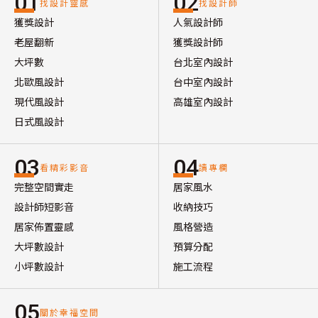
01
02
找設計靈感
找設計師
獲獎設計
人氣設計師
老屋翻新
獲獎設計師
大坪數
台北室內設計
北歐風設計
台中室內設計
現代風設計
高雄室內設計
日式風設計
03
04
看精彩影音
讀專欄
完整空間實走
居家風水
設計師短影音
收納技巧
居家佈置靈感
風格營造
大坪數設計
預算分配
小坪數設計
施工流程
05
關於幸福空間