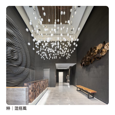
粹│混搭風