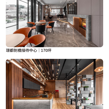
璟都劍橋接待中心｜170坪