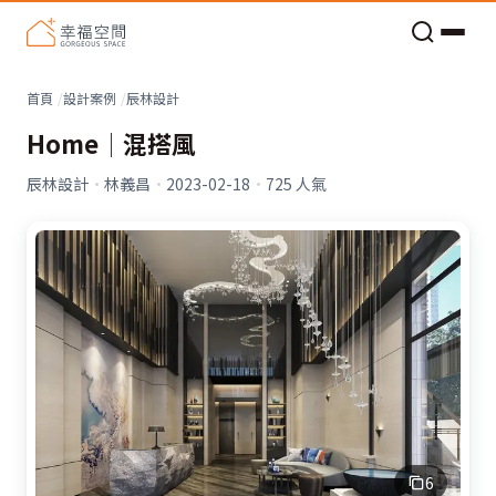
老屋預算分配與高 CP 值煥新術
首頁
設計案例
辰林設計
Home│混搭風
辰林設計
·
林義昌
·
2023-02-18
·
725
人氣
6