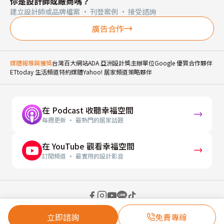
你是設計師或廠商嗎？
建立設計師或品牌檔案 · 刊登案例 · 接受諮詢
廣告合作
媒體報導與獲獎
台灣百大網站
ADA 亞洲設計獎主辦單位
Google 優質合作夥伴
ETtoday 生活頻道特約媒體
Yahoo! 居家頻道策略夥伴
在 Podcast 收聽幸福空間
每週更新 · 最熱門的居家話題
在 YouTube 觀看幸福空間
訂閱頻道 · 最實用的設計影音
© 2026 幸福空間 Gorgeous Space Co., Ltd.
立即諮詢
免費專線