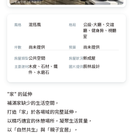
混搭風
公設-大廳、交誼
風格
格局
廳、健身房、視聽
室
尚未提供
尚未提供
坪數
預算
公共空間
新成屋
房屋類型
房屋狀況
木皮、石材、鐵
辰林設計
主要建材
圖片提供
件、水磨石
"家" 的延伸

補滿家缺少的生活空間，

打造「家」於各場域的完整延伸，

以精巧適宜的休憩場所，凝聚生活質量，

以「自然共生」與「親子宜居」，
