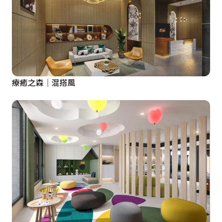
療癒之森│混搭風