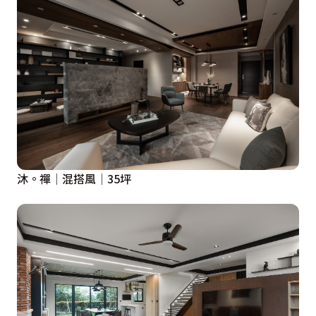
沐。禪│混搭風│35坪