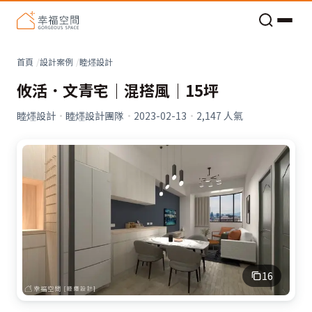
老屋預算分配與高 CP 值煥新術
首頁
設計案例
睦爅設計
攸活．文青宅｜混搭風｜15坪
睦爅設計
·
睦爅設計團隊
·
2023-02-13
·
2,147
人氣
16