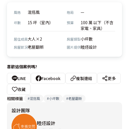
混搭風
—
風格
格局
15 坪（室內）
100 萬 以下（不含
坪數
預算
家電、家具）
大人×2
小坪數
居住成員
房屋類型
老屋翻新
睦爅設計
房屋狀況
圖片提供
喜歡這個案例嗎?
LINE
Facebook
複製連結
更多
收藏
相關標籤
#
混搭風
#
小坪數
#
老屋翻新
設計團隊
睦爅設計