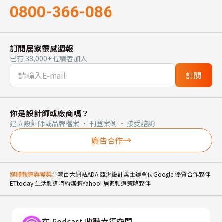
0800-366-086
訂閱居家靈感週報
已有 38,000+ 位讀者加入
訂閱
你是設計師或廠商嗎？
建立設計師或品牌檔案 · 刊登案例 · 接受諮詢
廣告合作
媒體報導與獲獎
台灣百大網站
ADA 亞洲設計獎主辦單位
Google 優質合作夥伴
ETtoday 生活頻道特約媒體
Yahoo! 居家頻道策略夥伴
在 Podcast 收聽幸福空間