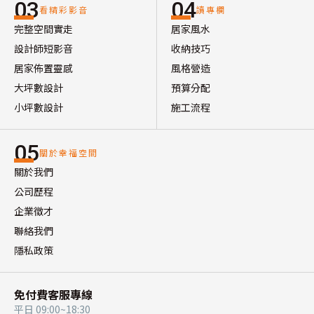
03
04
看精彩影音
讀專欄
完整空間實走
居家風水
設計師短影音
收納技巧
居家佈置靈感
風格營造
大坪數設計
預算分配
小坪數設計
施工流程
05
關於幸福空間
關於我們
公司歷程
企業徵才
聯絡我們
隱私政策
免付費客服專線
平日 09:00~18:30