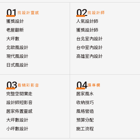
01
02
找設計靈感
找設計師
獲獎設計
人氣設計師
老屋翻新
獲獎設計師
大坪數
台北室內設計
北歐風設計
台中室內設計
現代風設計
高雄室內設計
日式風設計
03
04
看精彩影音
讀專欄
完整空間實走
居家風水
設計師短影音
收納技巧
居家佈置靈感
風格營造
大坪數設計
預算分配
小坪數設計
施工流程