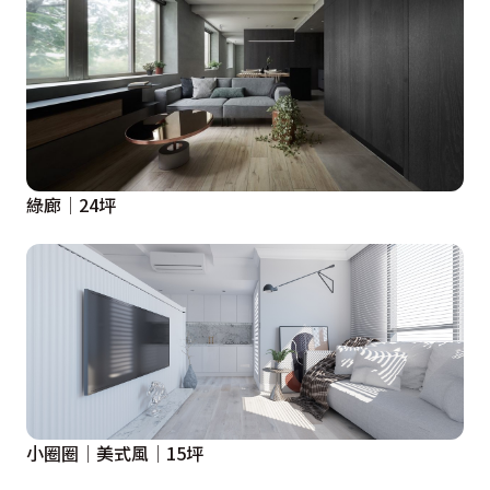
綠廊│24坪
小圈圈│美式風│15坪