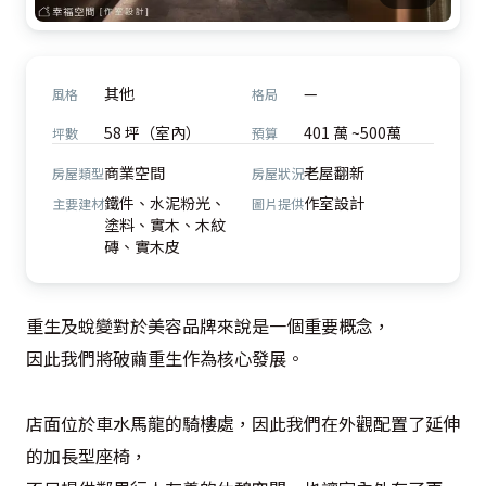
其他
—
風格
格局
58 坪（室內）
401 萬 ~500萬
坪數
預算
商業空間
老屋翻新
房屋類型
房屋狀況
鐵件、水泥粉光、
作室設計
主要建材
圖片提供
塗料、實木、木紋
磚、實木皮
重生及蛻變對於美容品牌來說是一個重要概念，

因此我們將破繭重生作為核心發展。

店面位於車水馬龍的騎樓處，因此我們在外觀配置了延伸
的加長型座椅，
