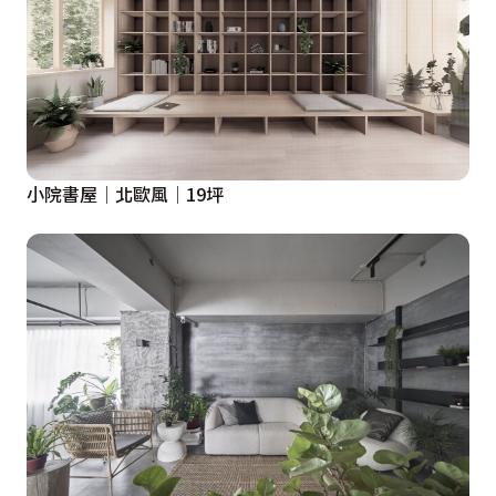
小院書屋│北歐風│19坪