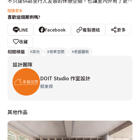
不只提供鄰里行人友善的休憩空間，也讓室內外有了更好
的連結，

閱讀更多
喜歡這個案例嗎?
並將店家日常框景並展示出來。

LINE
Facebook
複製連結
更多
美容儀式的動線從大廳開始，透過幾何轉化具包圍感的天
收藏
花，

相關標籤
#
其他
#
商業空間
#
老屋翻新
如同繭的意象溫柔包覆著空間。

設計團隊
空間中美容室的弧形牆面則對應著一顆顆的弧形繭狀結
構，

DOIT Studio 作室設計
暗示著破繭重生變美的目標，

蔡東霖
而最終的沐浴空間，使用全白色調的反差，

營造出美體儀式最終化繭成蝶、身心蛻變之意象。

其他作品
設計概念文字為【作室設計】提供