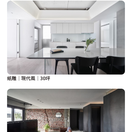
紙雕｜現代風｜30坪