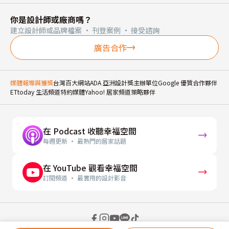
你是設計師或廠商嗎？
建立設計師或品牌檔案 · 刊登案例 · 接受諮詢
廣告合作
媒體報導與獲獎
台灣百大網站
ADA 亞洲設計獎主辦單位
Google 優質合作夥伴
ETtoday 生活頻道特約媒體
Yahoo! 居家頻道策略夥伴
在 Podcast 收聽幸福空間
每週更新 · 最熱門的居家話題
在 YouTube 觀看幸福空間
訂閱頻道 · 最實用的設計影音
© 2026 幸福空間 Gorgeous Space Co., Ltd.