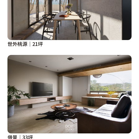
世外桃源｜21坪
借景│33坪