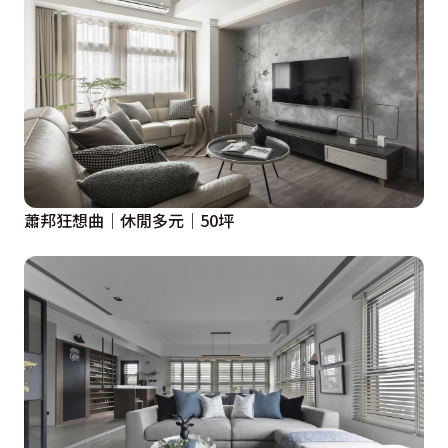
蕭邦狂想曲｜休閒多元｜50坪