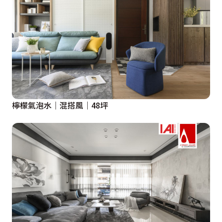
檸檬氣泡水｜混搭風｜48坪