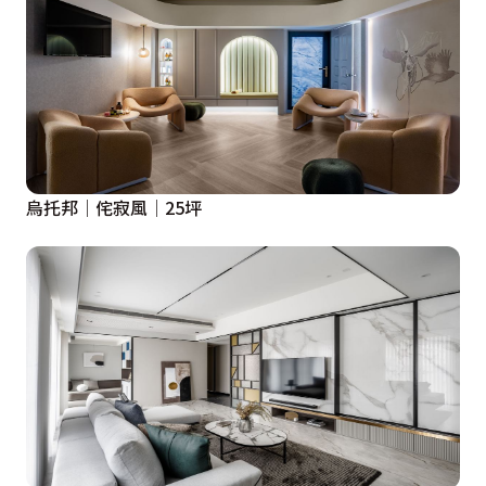
烏托邦│侘寂風│25坪