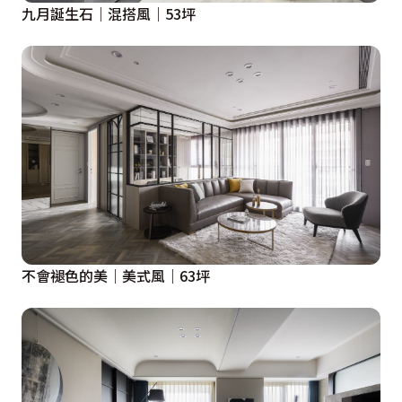
九月誕生石｜混搭風｜53坪
不會褪色的美｜美式風｜63坪