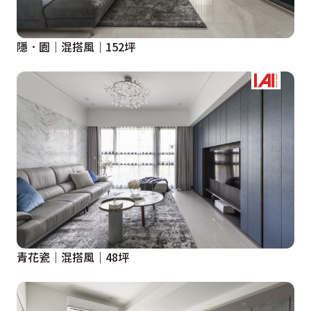
隱．園｜混搭風｜152坪
青花瓷｜混搭風｜48坪