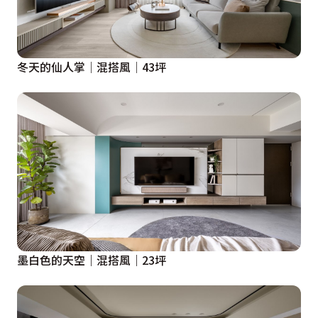
冬天的仙人掌│混搭風│43坪
墨白色的天空｜混搭風｜23坪