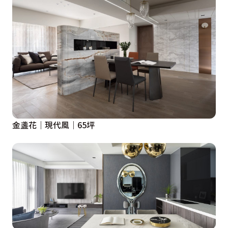
金盞花｜現代風｜65坪