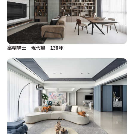
高帽紳士│現代風│138坪