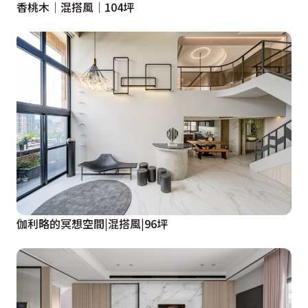
香桃木│混搭風│104坪
伽利略的冥想空間|混搭風|96坪