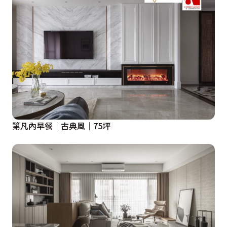
第凡內早餐｜古典風｜75坪