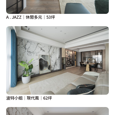
A . JAZZ｜休閒多元｜53坪
波特小姐│現代風│62坪