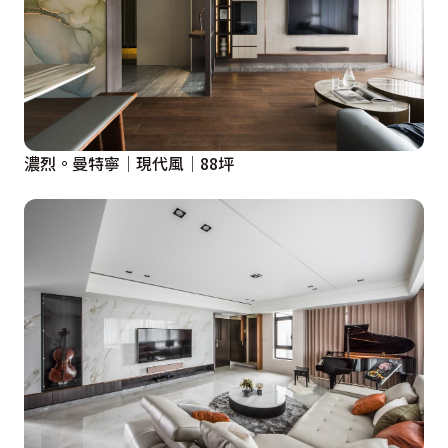
濃烈。曼特寧│現代風│88坪