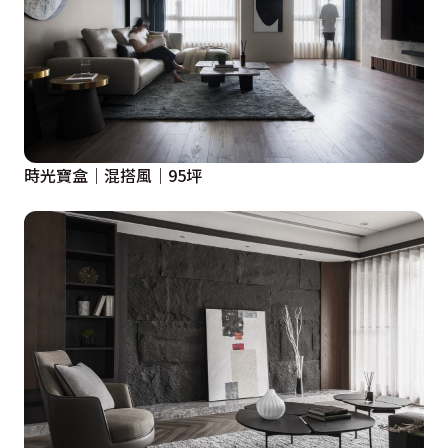
時光寶盒｜混搭風｜95坪