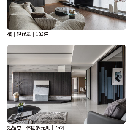
禧｜現代風｜103坪
迷迭香│休閒多元風│75坪