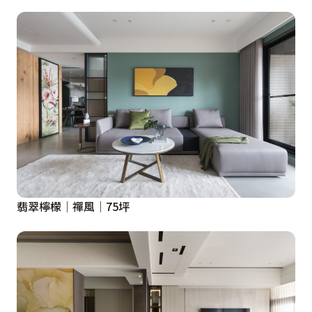
翡翠檸檬│禪風│75坪