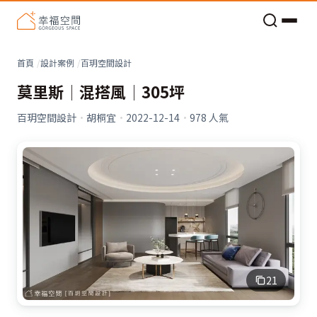
老屋預算分配與高 CP 值煥新術
看不見的居家風險和翻新關鍵
老屋預算分配與高 CP 值煥新術
首頁
設計案例
百玥空間設計
莫里斯│混搭風│305坪
百玥空間設計
·
胡桐宜
·
2022-12-14
·
978
人氣
21