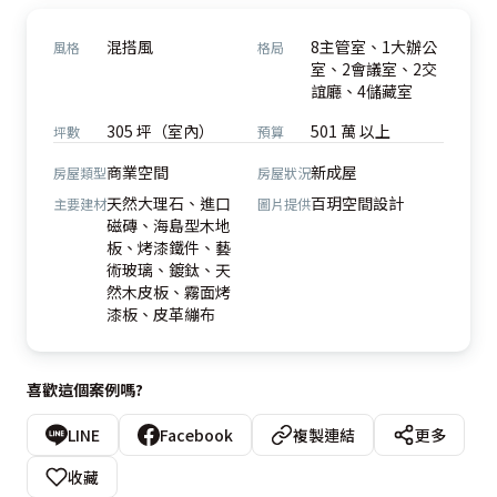
混搭風
8主管室、1大辦公
風格
格局
室、2會議室、2交
誼廳、4儲藏室
305 坪（室內）
501 萬 以上
坪數
預算
商業空間
新成屋
房屋類型
房屋狀況
天然大理石、進口
百玥空間設計
主要建材
圖片提供
磁磚、海島型木地
板、烤漆鐵件、藝
術玻璃、鍍鈦、天
然木皮板、霧面烤
漆板、皮革繃布
喜歡這個案例嗎?
LINE
Facebook
複製連結
更多
收藏