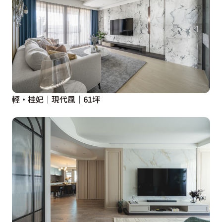
輕‧桂妃│現代風│61坪