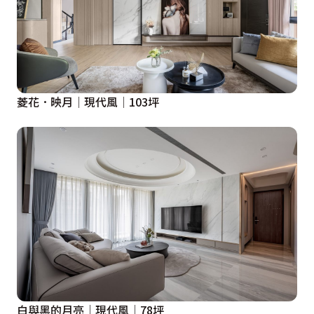
菱花．映月│現代風│103坪
白與黑的月亮│現代風│78坪