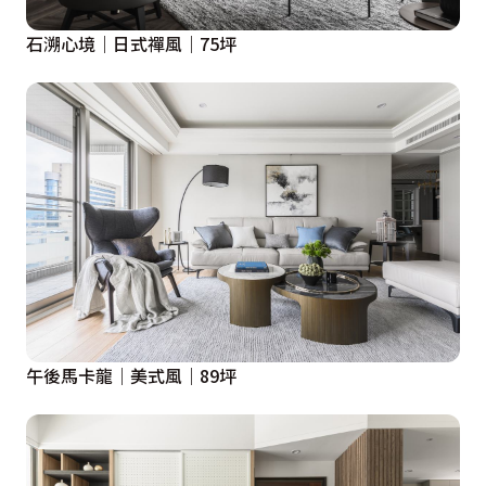
石溯心境｜日式禪風｜75坪
午後馬卡龍｜美式風｜89坪