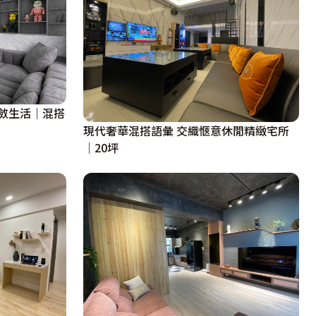
斂生活｜混搭
現代奢華混搭語彙 交織愜意休閒精緻宅所
│20坪