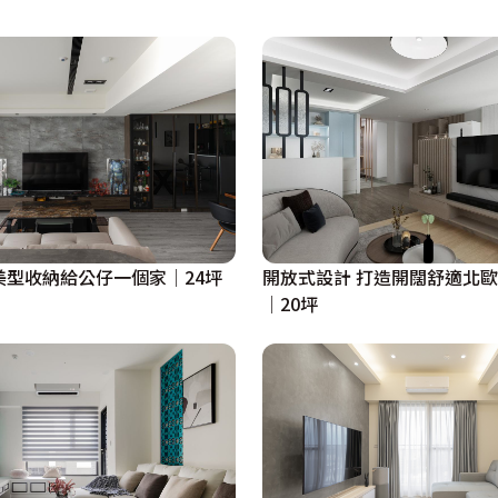
飾矮隔屏，規劃出工作書房空間。配置整面木片櫃綴以展示
予空間更多視覺層次。

質元素，搭佐格柵床背牆和木地板，帶出舒適放鬆的寢臥氛
的衣櫃規劃，則讓收納更能一目了然。
美型收納給公仔一個家│24坪
開放式設計 打造開闊舒適北
│20坪