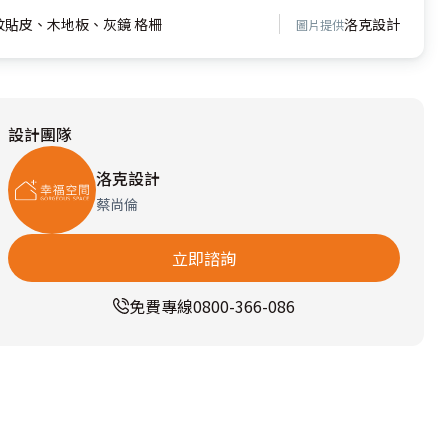
紋貼皮、木地板、灰鏡 格柵
洛克設計
圖片提供
設計團隊
洛克設計
蔡尚倫
立即諮詢
免費專線
0800-366-086