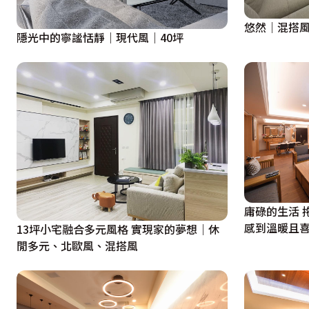
悠然｜混搭風
隱光中的寧謐恬靜｜現代風｜40坪
庸碌的生活 
感到溫暖且喜
13坪小宅融合多元風格 實現家的夢想｜休
閒多元、北歐風、混搭風