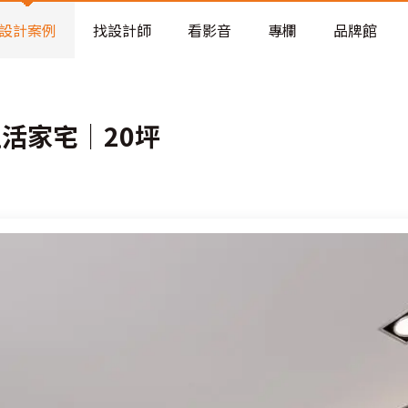
老屋預算分配與高 CP 值煥新術
設計案例
找設計師
看影音
專欄
品牌館
活家宅│20坪