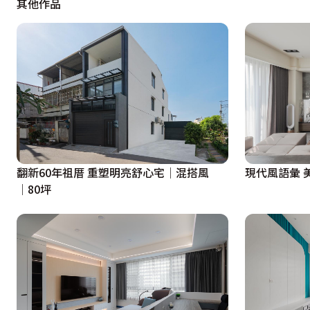
其他作品
開放工作書房
為兼顧空間開闊性和機能性，在沙發後方利用司曼特塗料繪
燈，便於屋主擺放公仔收藏和書籍，而藍色和木頭色調，也賦
主臥空間
進入主臥房，延續整體空間的設計語彙，現代簡約中揉入木
圍。上方天花設計輔以間接光源，巧妙修飾大樑，而開放式
現代風語彙 
翻新60年祖厝 重塑明亮舒心宅│混搭風
│80坪