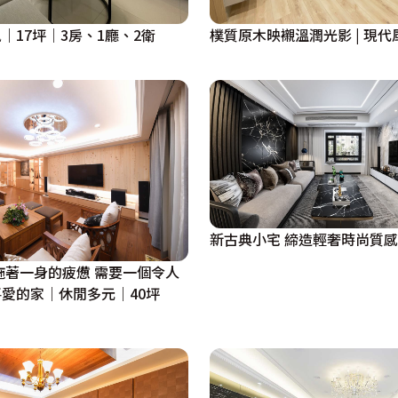
｜17坪｜3房、1廳、2衛
樸質原木映襯溫潤光影 | 現代風 
新古典小宅 締造輕奢時尚質感
拖著一身的疲憊 需要一個令人
愛的家｜休閒多元｜40坪