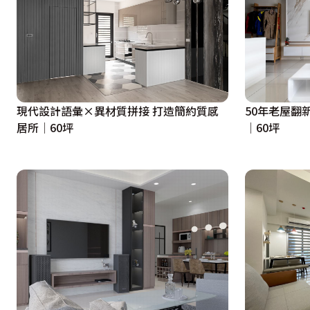
現代設計語彙×異材質拼接 打造簡約質感
50年老屋翻
居所│60坪
│60坪