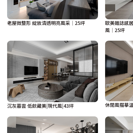
老屋微整形 綻放清透明亮風采│25坪
歐美雜誌感居
風│25坪
休閒風描摹溫
沉灰暮雲 低歛藏美|現代風|43坪