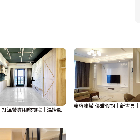
雍容雅緻 優雅假期｜新古典｜
 打溫馨實用寵物宅│混搭風