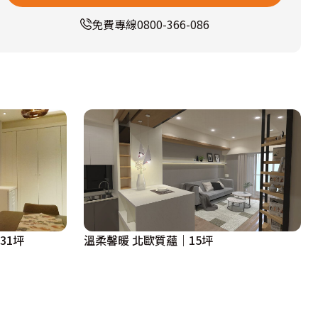
免費專線
0800-366-086
31坪
溫柔馨暖 北歐質蘊｜15坪