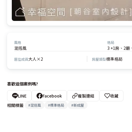
風格
格局
混搭風
3 +1房、2廳
大人×2
標準格局
居住成員
房屋類型
喜歡這個案例嗎?
LINE
Facebook
複製連結
收藏
相關標籤
#
混搭風
#
標準格局
#
新成屋