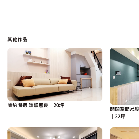
其他作品
簡約閒適 暖煦無憂｜20坪
開闊空間尺度
│22坪