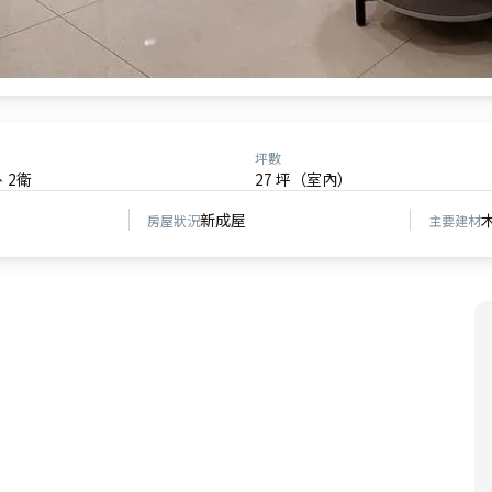
坪數
、2衛
27 坪（室內）
新成屋
房屋狀況
主要建材