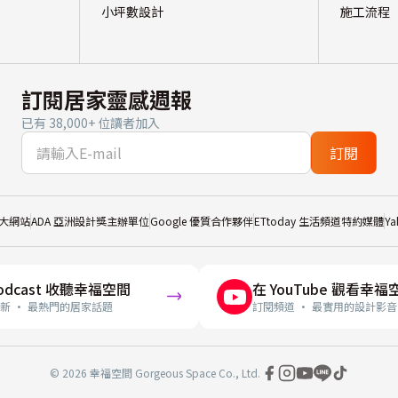
小坪數設計
施工流程
訂閱居家靈感週報
已有 38,000+ 位讀者加入
訂閱
大網站
ADA 亞洲設計獎主辦單位
Google 優質合作夥伴
ETtoday 生活頻道特約媒體
Y
odcast 收聽幸福空間
在 YouTube 觀看幸福
新 · 最熱門的居家話題
訂閱頻道 · 最實用的設計影音
© 2026 幸福空間 Gorgeous Space Co., Ltd.