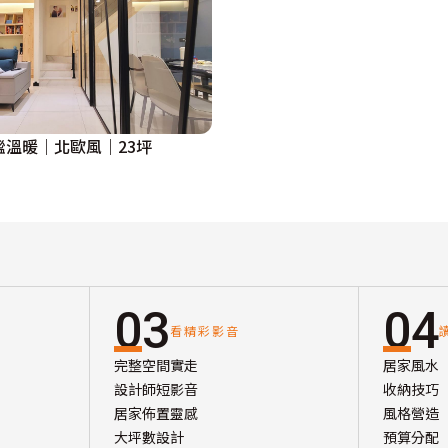
謐溫暖｜北歐風｜23坪
03
04
看精彩影音
完整空間實走
居家風水
設計師短影音
收納技巧
居家佈置靈感
風格營造
大坪數設計
預算分配