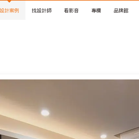
老屋預算分配與高 CP 值煥新術
設計案例
找設計師
看影音
專欄
品牌館