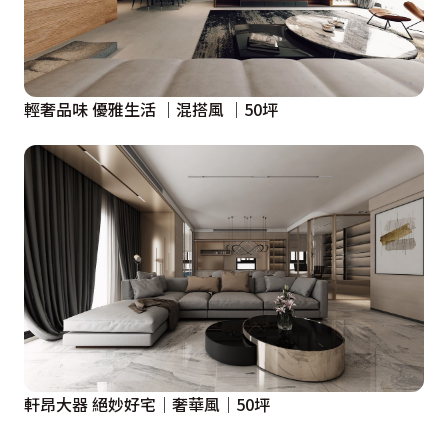
輕奢品味 優雅生活 ｜混搭風 ｜50坪
軒昂大器 絕妙好宅｜奢華風｜50坪