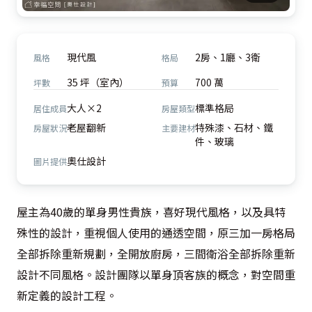
現代風
2房、1廳、3衛
風格
格局
35 坪（室內）
700 萬
坪數
預算
大人×2
標準格局
居住成員
房屋類型
老屋翻新
特殊漆、石材、鐵
房屋狀況
主要建材
件、玻璃
奧仕設計
圖片提供
屋主為40歲的單身男性貴族，喜好現代風格，以及具特
殊性的設計，重視個人使用的通透空間，原三加一房格局
全部拆除重新規劃，全開放廚房，三間衛浴全部拆除重新
設計不同風格。設計團隊以單身頂客族的概念，對空間重
新定義的設計工程。
