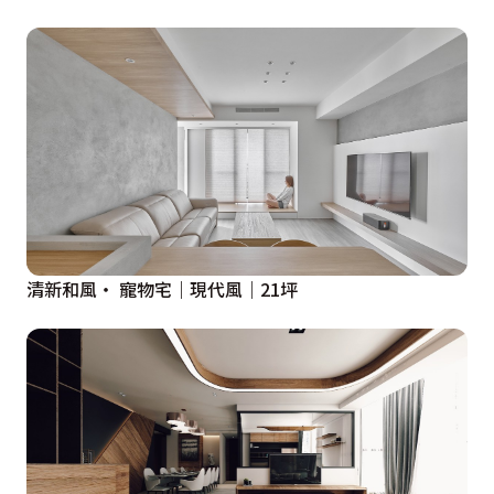
清新和風‧ 寵物宅｜現代風｜21坪