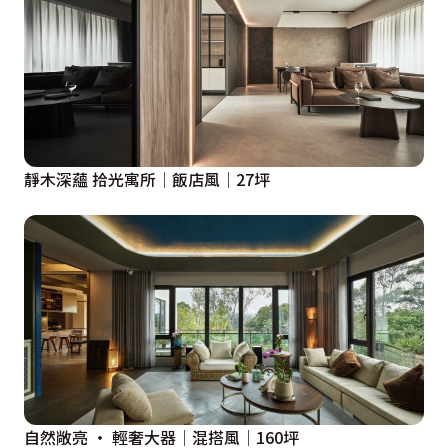
靜木深蘊 拾光寓所│飯店風│27坪
自然敞亮 ‧ 輕奢大器│混搭風│160坪