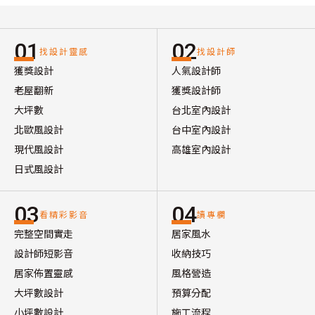
01
02
找設計靈感
找設計師
獲獎設計
人氣設計師
老屋翻新
獲獎設計師
大坪數
台北室內設計
北歐風設計
台中室內設計
現代風設計
高雄室內設計
日式風設計
03
04
看精彩影音
讀專欄
完整空間實走
居家風水
設計師短影音
收納技巧
居家佈置靈感
風格營造
大坪數設計
預算分配
小坪數設計
施工流程