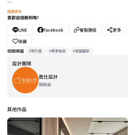
所有設計除了視覺美感、延續空間感之外，也希望能夠緊
閱讀更多
喜歡這個案例嗎?
密地與城市環境做生活上的連結，於是公共空間利用連貫
性的開窗效果表現，及取大量的自然光束，形成室內豐富
LINE
Facebook
複製連結
更多
的光影律動層次。呼應了業主對於空間的訴求──簡約大
收藏
器的基調。結合當下的創意語彙，創造一種感官合一的空
相關標籤
#
現代風
#
標準格局
#
老屋翻新
間氛圍，而藉由所營造出的舒適而溫暖氛圍，建構及享受
設計團隊
那得來不易的私密及幸福感動。

奧仕設計
設計概念文字為【奧仕設計】提供
楊耕侖
其他作品