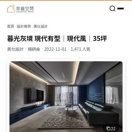
老屋預算分配與高 CP 值煥新術
首頁
設計案例
奧仕設計
暮光灰境 現代有型│現代風│35坪
奧仕設計
·
楊耕侖
·
2022-11-01
·
1,471
人氣
22