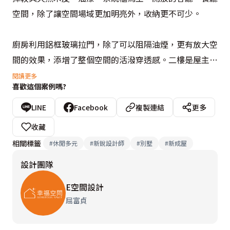
空間，除了讓空間場域更加明亮外，收納更不可少。

廚房利用鋁框玻璃拉門，除了可以阻隔油煙，更有放大空
間的效果，添增了整個空間的活潑穿透感。二樓是屋主一
家主要生活的空間，E空間設計師多加了大理石紋路元
閱讀更多
喜歡這個案例嗎?
素，讓整個空間的層次更加深，主臥是女屋主的小天地，
溫馨的木質簡約線條，譜出優雅舒適的舒心時光！

LINE
Facebook
複製連結
更多
收藏
設計概念文字為【E空間設計】提供
相關標籤
#
休閒多元
#
新銳設計師
#
別墅
#
新成屋
設計團隊
E空間設計
屈富貞