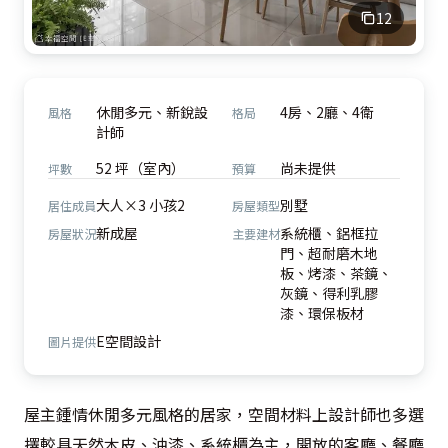
12
休閒多元、新銳設
4房、2廳、4衛
風格
格局
計師
52 坪（室內）
尚未提供
坪數
預算
大人×3 小孩2
別墅
居住成員
房屋類型
新成屋
系統櫃、鋁框拉
房屋狀況
主要建材
門、超耐磨木地
板、烤漆、茶鏡、
灰鏡、得利乳膠
漆、環保板材
E空間設計
圖片提供
屋主鍾情休閒多元風格的居家，空間材料上設計師也多選
擇較具天然木皮、油漆、系統櫃為主，開放的客廳、餐廳