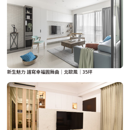
新生魅力 譜寫幸福圓舞曲｜北歐風｜35坪