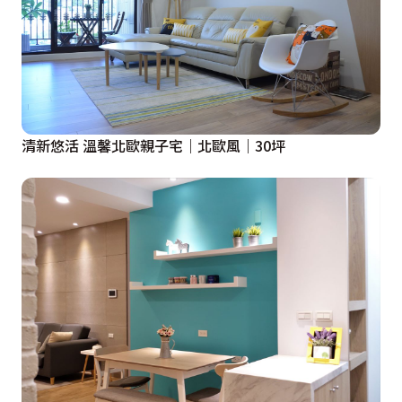
清新悠活 溫馨北歐親子宅｜北歐風｜30坪