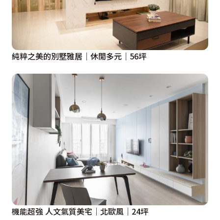
純粹之美的別墅雅居｜休閒多元｜56坪
機能超強 人文氣質美宅｜北歐風｜24坪