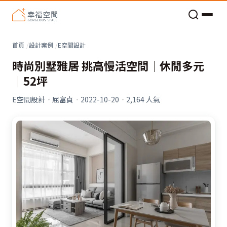
老屋預算分配與高 CP 值煥新術
首頁
設計案例
E空間設計
時尚別墅雅居 挑高慢活空間│休閒多元
│52坪
E空間設計
·
屈富貞
·
2022-10-20
·
2,164
人氣