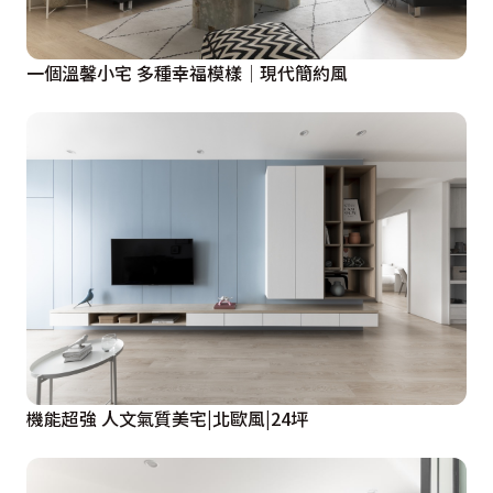
一個溫馨小宅 多種幸福模樣│現代簡約風
機能超強 人文氣質美宅|北歐風|24坪