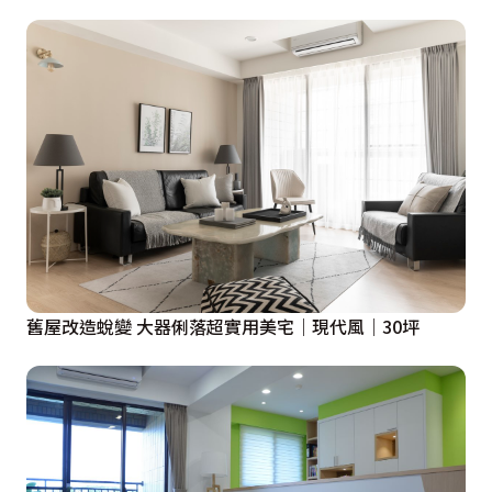
舊屋改造蛻變 大器俐落超實用美宅｜現代風｜30坪