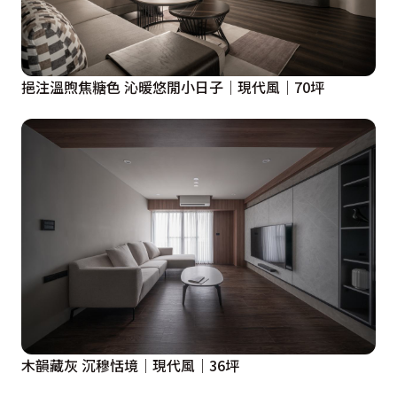
挹注溫煦焦糖色 沁暖悠閒小日子｜現代風｜70坪
木韻藏灰 沉穆恬境｜現代風｜36坪