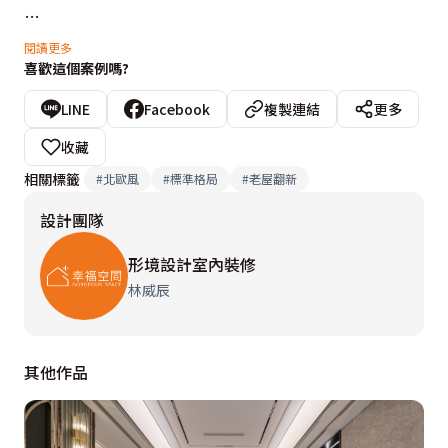
屋主需求
閱讀更多
喜歡這個案例嗎?
1.老屋翻新

2.空間開闊

LINE
Facebook
複製連結
更多
收藏
設計重點
相關標籤
#
北歐風
#
標準格局
#
老屋翻新
原始屋況良好，格局及動線上較不靈活，因此將原有4房
設計團隊
格局改為3房，客廳的空間新增客餐的機能，餐廳區域屬
於多功能區域，不另做矮牆區隔，使空間有開闊感並且保
形境設計室內裝修
留3房的需求。

林威辰
設計概念文字為【形境設計室內裝修】提供
其他作品