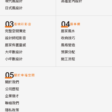
現代風設計
高雄室內設計
日式風設計
03
04
看精彩影音
讀專欄
完整空間實走
居家風水
設計師短影音
收納技巧
居家佈置靈感
風格營造
大坪數設計
預算分配
小坪數設計
施工流程
05
關於幸福空間
關於我們
公司歷程
企業徵才
聯絡我們
隱私政策