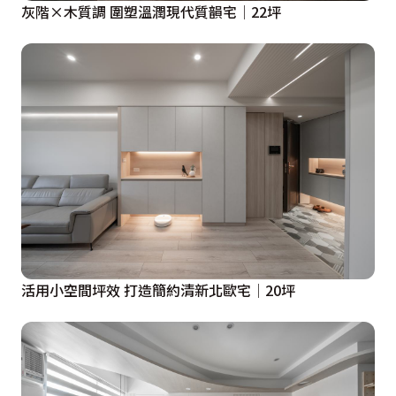
灰階×木質調 圍塑溫潤現代質韻宅│22坪
活用小空間坪效 打造簡約清新北歐宅│20坪