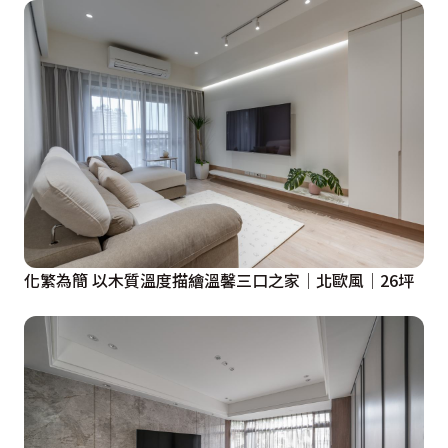
化繁為簡 以木質溫度描繪溫馨三口之家│北歐風│26坪