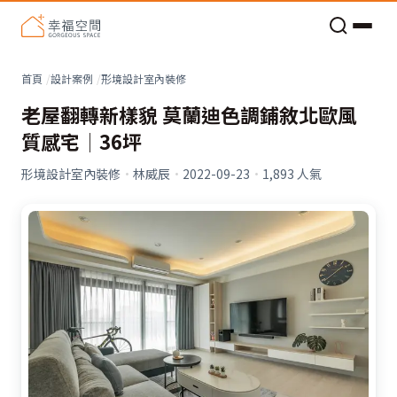
老屋預算分配與高 CP 值煥新術
首頁
設計案例
形境設計室內裝修
老屋翻轉新樣貌 莫蘭迪色調鋪敘北歐風
質感宅│36坪
形境設計室內裝修
·
林威辰
·
2022-09-23
·
1,893
人氣