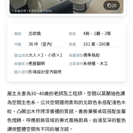
20
北歐風
4房、1廳、2衛
風格
格局
36 坪（室內）
101 萬 ~200萬
坪數
預算
大人×2、小孩×1
標準格局
居住成員
房屋類型
老屋翻新
系統櫃、木工
房屋狀況
主要建材
形境設計室內裝修
圖片提供
屋主夫妻為30~40歲的老師及工程師，空間以莫蘭迪色調
為空間主色系，公共空間選用柔和的北歐色系搭配淺色木
紋，凸顯出木作烤漆書櫃的質感，書房兼餐桌區搭配金屬
色燈飾，呼應廚房區域的美式風格廚具，由淺至深的藍色
調使整體空間有不同的層次感。
