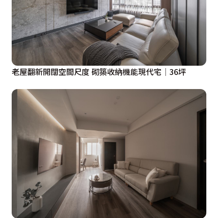
老屋翻新開闊空間尺度 砌築收納機能現代宅│36坪