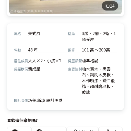
14
美式風
3房、2廳、2衛、1
風格
格局
陽光屋
48 坪
101 萬 ～200萬
坪數
預算
大人×2、小孩×2
標準格局
居住成員
房屋類型
新成屋
柚木實木、黑雲
房屋狀況
主要建材
石、鋼刷木皮板、
木作噴漆、鐵件鍛
造、超耐磨地板、
玻璃
巧美.新境 設計團隊
圖片提供
喜歡這個案例嗎?