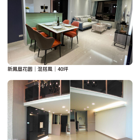
新鳳凰花園｜混搭風｜40坪