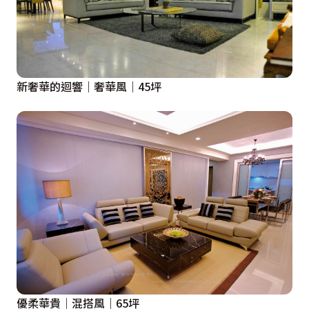
新奢華的迴響｜奢華風｜45坪
優柔華貴｜混搭風｜65坪