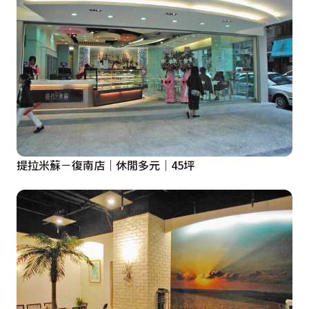
提拉米蘇－復南店｜休閒多元｜45坪