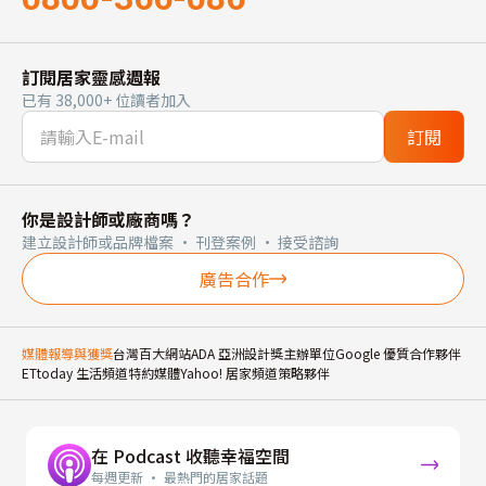
訂閱居家靈感週報
已有 38,000+ 位讀者加入
訂閱
你是設計師或廠商嗎？
建立設計師或品牌檔案 · 刊登案例 · 接受諮詢
廣告合作
媒體報導與獲獎
台灣百大網站
ADA 亞洲設計獎主辦單位
Google 優質合作夥伴
ETtoday 生活頻道特約媒體
Yahoo! 居家頻道策略夥伴
在 Podcast 收聽幸福空間
每週更新 · 最熱門的居家話題