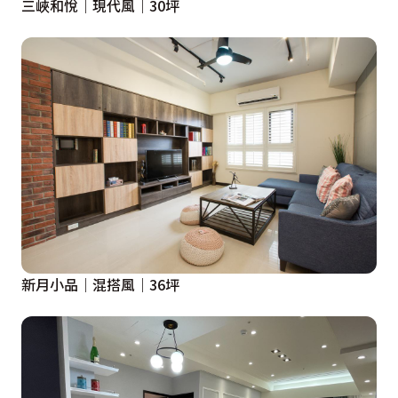
三峽和悅｜現代風｜30坪
新月小品｜混搭風｜36坪