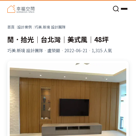
老屋預算分配與高 CP 值煥新術
看不見的居家風險和翻新關鍵
老屋預算分配與高 CP 值煥新術
首頁
設計案例
巧美.新境 設計團隊
閒．拾光｜台北灣｜美式風｜48坪
巧美.新境 設計團隊
·
盧榮顯
·
2022-06-21
·
1,315
人氣