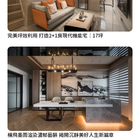
完美坪效利用 打造2+1房現代機能宅│17坪
橫飛墨雨渲染濃郁藝韻 揭開沉靜美好人生新篇章