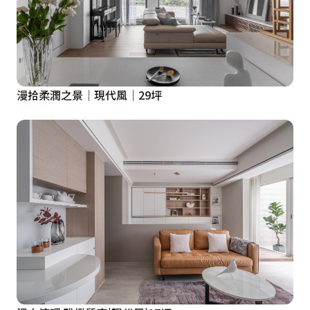
計師貼心安裝上遮光窗簾，並事先留下一片寬敞空地，作
為單人床舖的放置處，以便將此處改造成客房或小孩房。

主臥室窗前畸零空間植入臥榻，讓小倆口在家也能享受日
光浴。棘手的床頭大樑，則削減成斜切面，弱化量體帶來
漫拾柔潤之景│現代風│29坪
的壓迫感。此外，床尾與床側都騰出讓視線喘息的餘白，
形構悠閒自在的輕鬆氛圍。而目前床側的寬敞走道，之後
可放入娃娃床，讓母親就近照顧寶寶。以屋主生活為主軸
的小小空間，處處藏有熨貼人心的巧思，體現著設計師細
膩周詳的專業思路，也開啟了小資上班族的精采日常。