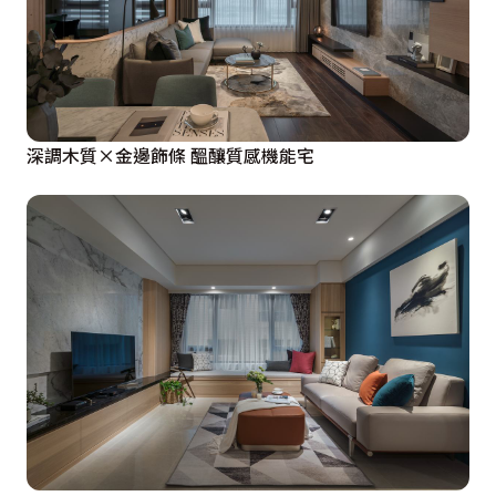
深調木質×金邊飾條 醞釀質感機能宅