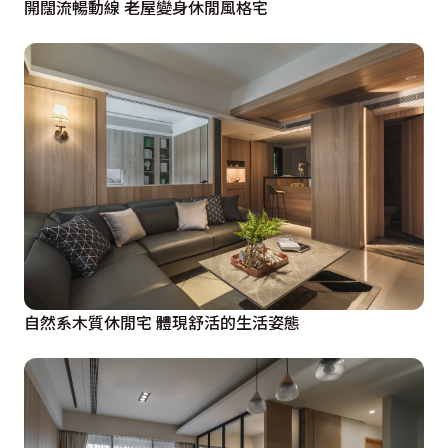
開闊流暢動線 老屋變身休閒風格宅
自然系木質休閒宅 體現舒活的生活姿態