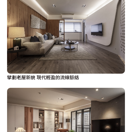
擘劃老屋新貌 現代輕盈的流線脈絡