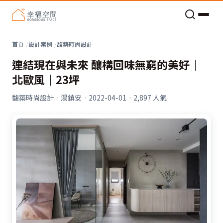
老屋預算分配與高 CP 值煥新術
看不見的居家風險和翻新關鍵
老屋預算分配與高 CP 值煥新術
首頁
設計案例
馥築時尚設計
連結現在與未來 釀構回味無窮的美好｜
北歐風｜23坪
馥築時尚設計
·
湯鎮安
·
2022-04-01
·
2,897
人氣