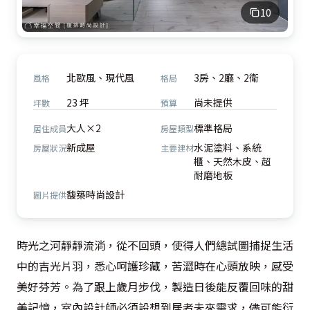
10
北歐風、現代風
3房、2廳、2衛
風格
格局
23 坪
尚未提供
坪數
預算
大人×2
標準格局
居住成員
房屋類型
新成屋
水泥塗料、系統
房屋狀況
主要建材
櫃、天然木皮、超
耐磨地板
馥築時尚設計
圖片提供
時光之河靜靜流淌，從不回頭，使得人們總試圖捕捉生活
中的吉光片羽，悉心呵護珍藏，苦澀時在心頭放映，感受
美好芬芳。為了跟上歲月步伐，製造日後能反覆回味的甜
美記憶，室內設計師必須設想到居者未來需求，儘可能衍