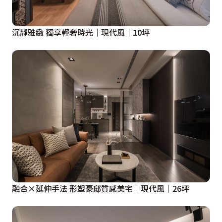
沉靜雅緻 獨享輕奢時光｜現代風｜10坪
融合×延伸手法 形塑豪邸質感美宅｜現代風｜26坪