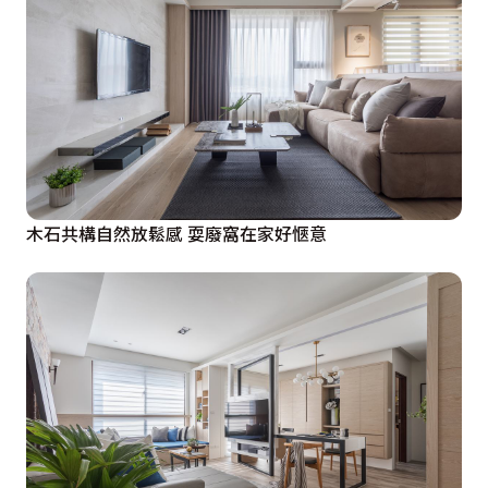
木石共構自然放鬆感 耍廢窩在家好愜意