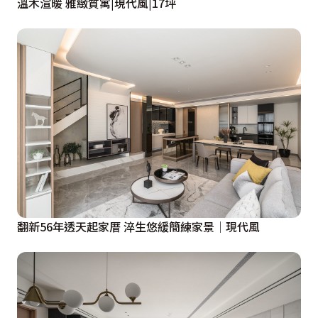
溫木渲暖 雅緻質寓|現代風|17坪
翻新56年透天起家厝 淬生悠緩簡練家景│現代風