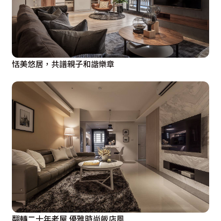
恬美悠居，共譜親子和諧樂章
翻轉二十年老屋 優雅時尚飯店風