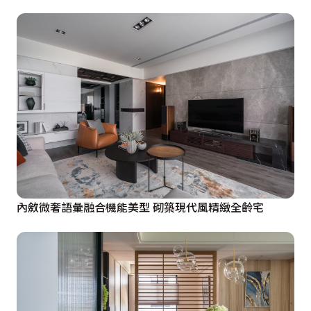
內斂微奢語彙融合機能美型 砌築現代風精緻全齡宅