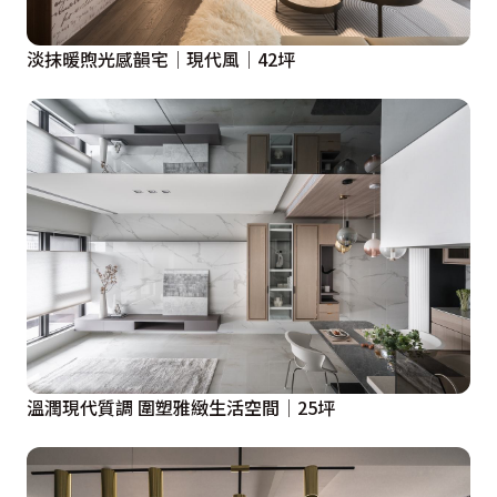
淡抹暖煦光感韻宅│現代風│42坪
溫潤現代質調 圍塑雅緻生活空間│25坪