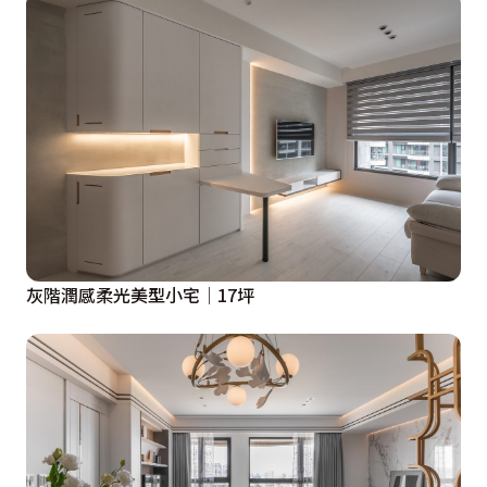
主現階段於客廳用餐的生活型態轉變，僅需購買餐桌椅，
放置於矮櫃前方，此處隨即變身為燈光美、氣氛佳的餐
廳。

入門後所見的端景牆，以清水模塗料打底，傳遞質樸氣
息，下方矮櫃以燈帶創造輕盈視感，並予以導圓，避免銳
利直角碰傷居者，也同步讓動線變得更流暢。相鄰的多功
能室，湯鎮安設計師思量未來使用者的心理層面與屋主當
下所需後，捨棄隔音不佳、隱密性低的開放式或滑門設
灰階潤感柔光美型小宅│17坪
計，而是於客變時期取消牆面，改築砌揉合斜面造型的半
通透立面，形塑饒富俐落簡約感的電視牆，同時圍合出具
有隱私的獨立空間。靠窗的實體部分塗刷清水模塗料與端
景牆呼應、對話，並引借房內的深灰色櫃體門片，烘襯出
深邃景深，拉伸整體視野。而鄰近廊道的玻璃牆後方，設