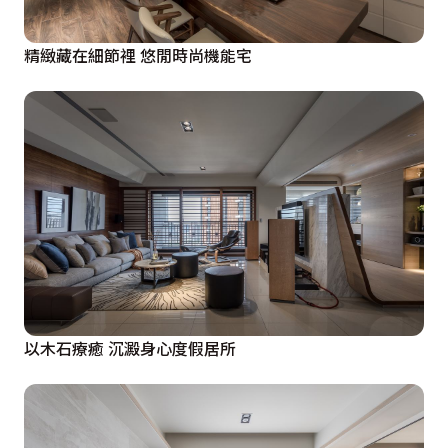
精緻藏在細節裡 悠閒時尚機能宅
以木石療癒 沉澱身心度假居所