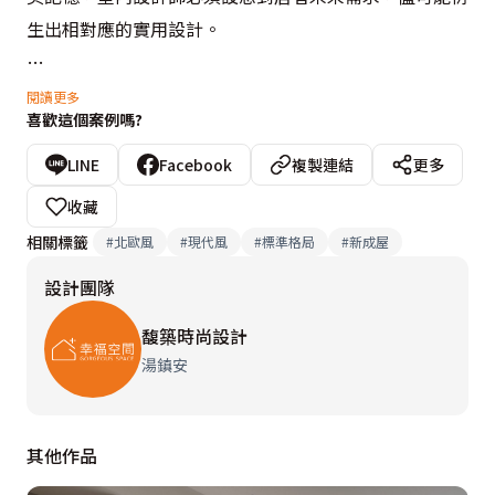
生出相對應的實用設計。

馥築時尚設計於本案中，即站在居者角度，揉入多個兼具
閱讀更多
喜歡這個案例嗎?
美學與機能性的設計，滿足當下與未來所需。湯鎮安設計
師認為，人生中許多改變，往往是一瞬間的事情，無法預
LINE
Facebook
複製連結
更多
測十年、二十年後會發生什麼事，所以會以現階段與未來
收藏
五年內的使用需求，提出最適切規劃。譬如這個案子的屋
相關標籤
#
北歐風
#
現代風
#
標準格局
#
新成屋
主是一對新婚夫妻，所以思考到五年內可能會有新生命誕
設計團隊
生，必須做足收納，並預留孩子的專屬空間，但仍適當留
白，賦予夫妻倆寬闊舒適的休憩環境。

馥築時尚設計
湯鎮安
於是，以溫暖木質、輕淺白與灰鋪墊冷暖適中的視覺溫
度，再於入門右側配置整排矮櫃，順勢形成擺放家電、植
其他作品
栽或擺飾的檯面，方便夫妻倆靈活運用。上方結合開放式
玻璃層架、封閉式吊掛搭佐光帶，挹注活潑現代感。若屋