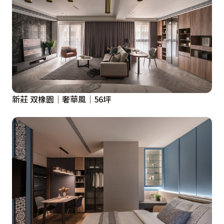
新莊 双橡園│奢華風│56坪