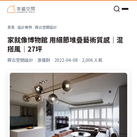
老屋預算分配與高 CP 值煥新術
首頁
設計案例
霖云空間設計
家就像博物館 用細節堆疊藝術質感｜混
搭風｜27坪
霖云空間設計
·
游儒群
·
2022-04-08
·
2,006
人氣