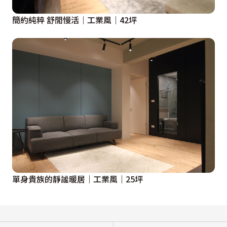
簡約純粹 舒閒慢活｜工業風｜42坪
單身貴族的靜謐暖居｜工業風｜25坪