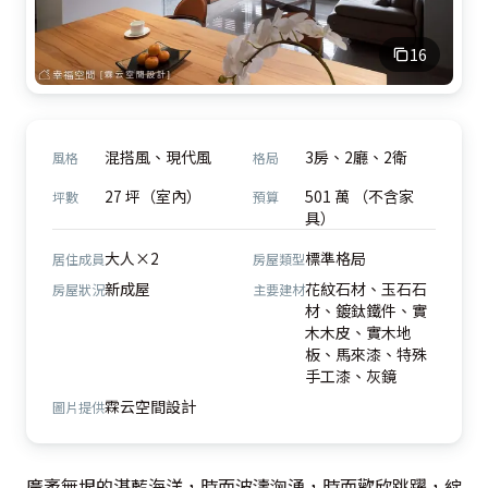
16
混搭風、現代風
3房、2廳、2衛
風格
格局
27 坪（室內）
501 萬 （不含家
坪數
預算
具）
大人×2
標準格局
居住成員
房屋類型
新成屋
花紋石材、玉石石
房屋狀況
主要建材
材、鍍鈦鐵件、實
木木皮、實木地
板、馬來漆、特殊
手工漆、灰鏡
霖云空間設計
圖片提供
廣袤無垠的湛藍海洋，時而波濤洶湧，時而歡欣跳躍，綻