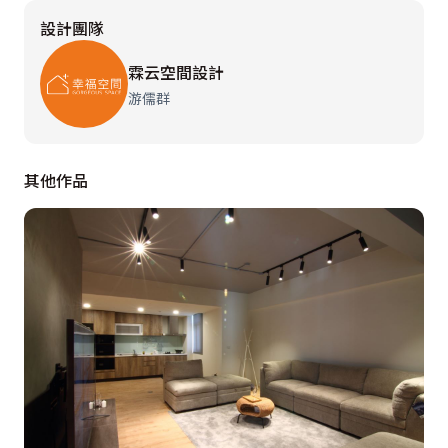
使居者宛若漂浮於水上，身心輕盈放鬆，擁有絕佳睡眠品
設計團隊
質。至於女主人在意的更衣室，材質上以木質為主，擴散
溫潤氣息，再搭佐些許金屬條勾摹線條感與層次感，塑造
霖云空間設計
百貨公司專櫃的高級視覺。女兒房回歸沉穩，運用木質、
游儒群
馬來漆堆疊獨特紋理，使其於日光下浮現隱晦光澤，傳遞
低調奢華丰韻。而床頭壓樑問題，設計師則率性拋出柔美
圓弧配上幽微燈光削減銳利直角，同步拉伸垂直立面，創
其他作品
造高挑舒適觀感。