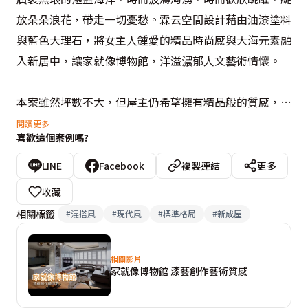
放朵朵浪花，帶走一切憂愁。霖云空間設計藉由油漆塗料
與藍色大理石，將女主人鍾愛的精品時尚感與大海元素融
入新居中，讓家就像博物館，洋溢濃郁人文藝術情懷。

本案雖然坪數不大，但屋主仍希望擁有精品般的質感，彰
顯藏品優點，因而委請曾在大型精品設計公司服務十餘年
閱讀更多
喜歡這個案例嗎?
的游儒群設計師協助擘劃。全室以黑、灰、白奠基，襯托
屋主選購的家具，並選用「海洋之心」石材作為電視牆與
LINE
Facebook
複製連結
更多
展示架，當中鑲嵌金屬飾條豐富視覺層次，摹擬夕陽餘暉
收藏
下的唯美海岸情景。餐廳牆面鏝抹手工特殊漆，搭配曼陀
相關標籤
#
混搭風
#
現代風
#
標準格局
#
新成屋
羅圖騰與五色寶石，匯聚幸福能量，同步將女主人興趣與
宗教信仰完美融入日常空間中。

相關影片
家就像博物館 漆藝創作藝術質感
主臥床頭背牆經過縝密討論後，以漆料暈染出寬闊滄海，