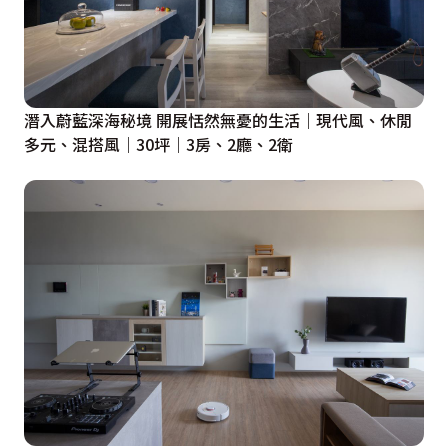
主臥
溫甜不膩的寢室光景，源自女主人欽點的「微糖奶茶
色」，從床頭到電視牆，溫和包裹起睡眠空間，也與模組
系統電視櫃溫和相融，形成減壓舒適的休息境地，恰如初
潛入蔚藍深海秘境 開展恬然無憂的生活｜現代風、休閒
多元、混搭風｜30坪｜3房、2廳、2衛
秋裡的第一杯奶茶，溫暖疲憊的身心靈，同時仔細搭配
「雙人枕頭床組」，使目前尚年幼的女兒也能與父母同床
共眠，確保安全也能增進親子情感，陪著孩子度過難能可
貴的成長時光。

獨立更衣室
宛若IG網美照中的優美場景頃刻映現，以霧灰粉圍塑粉嫩
不失優雅的調性，憑藉恰如其分的溫潤色度，使空間甜而
有味且雋永耐看，並依據女主人化妝保養的程序，專門打
造一座「夫人的專屬化妝檯」，搭配圓銅鏡提升奢雅氣
質。
