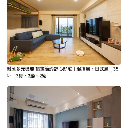
兮亂七八糟的，真的有感受到他們的用心，非常感謝他
們！

【成家總預算】：69.4萬（家具與模組系統櫃：44.4萬；
裝修預算：25萬）
本案使用到的【設計家具與模組系統櫃】：

客餐廳：海天電視櫃、浮雲架、熟成吐司、午後臥榻60
融匯多元機能 譜畫簡約舒心好宅｜混搭風、日式風｜35
公分、活動層板、上掀臥榻、沉謐沙發4人座、穿雲櫃
坪｜3房、2廳、2衛
270公分、愛妻中島

主臥：玩色抽屜床架6尺、雙人枕頭床頭3.5尺、把鞋子吊
起來、海天視聽櫃

更衣室：我愛衣櫃系列x4、不夠衣櫃x1、樂高疊櫃4組、
午後臥榻180公分、化妝台檯面板
