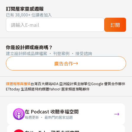
訂閱居家靈感週報
已有 38,000+ 位讀者加入
訂閱
你是設計師或廠商嗎？
建立設計師或品牌檔案 · 刊登案例 · 接受諮詢
廣告合作
媒體報導與獲獎
台灣百大網站
ADA 亞洲設計獎主辦單位
Google 優質合作夥伴
ETtoday 生活頻道特約媒體
Yahoo! 居家頻道策略夥伴
在 Podcast 收聽幸福空間
每週更新 · 最熱門的居家話題