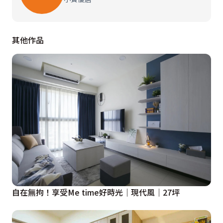
客廳
敞開家門，溫煦日光從向南的窗子傾瀉而下，溫和不躁的
其他作品
空間氛圍，源自規劃師於電視牆佐上特殊塗料，以類清水
模的質地，體現自然不造作的溫樸氣息，同步於沙發背牆
佐飾莫蘭迪湖水綠，頃刻溫柔了客廳表情。針對開放式格
局配置，憑藉「穿雲櫃」化解開門見灶的風水顧慮，也隱
性擴增出藏放空間，張太太隨即笑說：「現在裡面都是看
電視的零食！」

同步嚴選家具款式，以寬厚鬆軟的「沉謐沙發」定調客廳
主視覺，大幅提升倚坐舒適度，依序搭配一張「熟成吐
司」茶几，看似簡巧圓潤的外觀，實則蘊藏充裕的收納機
能，令張先生讚不絕口說道：「當我們一家三口在吃飯
自在無拘！享受Me time好時光｜現代風｜27坪
時，桌面大小也是剛剛好！」使客廳地位在他的心中大幅
躍升。
