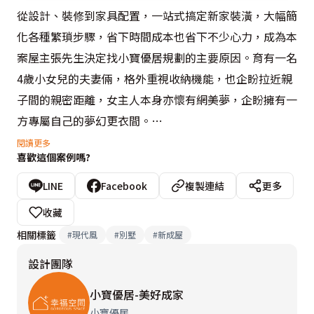
從設計、裝修到家具配置，一站式搞定新家裝潢，大幅簡
化各種繁瑣步驟，省下時間成本也省下不少心力，成為本
案屋主張先生決定找小寶優居規劃的主要原因。育有一名
4歲小女兒的夫妻倆，格外重視收納機能，也企盼拉近親
子間的親密距離，女主人本身亦懷有網美夢，企盼擁有一
方專屬自己的夢幻更衣間。

閱讀更多
喜歡這個案例嗎?
承接本案的規劃師Irene，在全盤審視基地現況後，在開
放式的透天格局中，築起一道半開放式的「穿雲櫃」，化
LINE
Facebook
複製連結
更多
解開門見灶的風水疑慮，也使空間維持穿透明亮感受，並
收藏
妥善運用梯下空間，拓增出充裕收納機能，亦細心依據幼
相關標籤
#
現代風
#
別墅
#
新成屋
童的生長過程，以高度彈性的機能包容未來各種情況，使
設計團隊
家跟著孩子一起成長蛻變，同步挹注溫甜奶茶色調，使女
主人的美夢成真。

小寶優居-美好成家
小寶優居