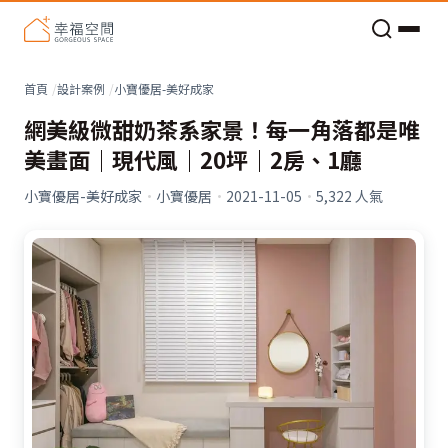
老屋預算分配與高 CP 值煥新術
首頁
設計案例
小寶優居-美好成家
網美級微甜奶茶系家景！每一角落都是唯
美畫面｜現代風｜20坪｜2房、1廳
小寶優居-美好成家
·
小寶優居
·
2021-11-05
·
5,322
人氣