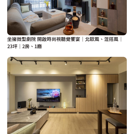
本案使用安心裝修服務之【輕裝修項目】：
保護工程、退場油漆修補、客餐廳天花板、冷氣盒、電視
牆木作、梯下空間電器櫃、儲藏隔間、主臥、走道、更衣
室平釘天花板、打牆遷移電位、弱電延伸、電器專用插座
與迴路設計、吸頂燈安裝、崁燈、跳色油漆
坐擁微型劇院 開啟時尚視聽覺饗宴｜北歐風、混搭風｜
23坪｜2房、1廳