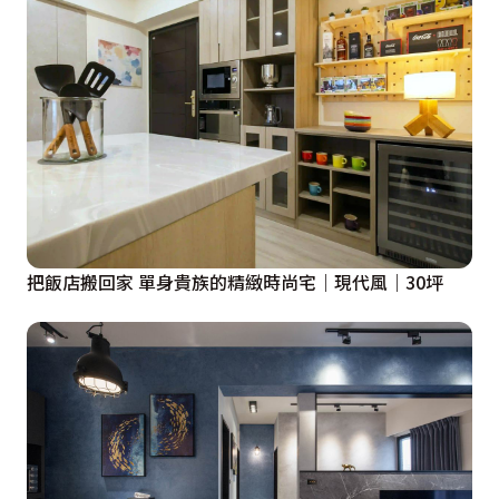
細節上，沿窗築起一道臥榻，外出返家時，即能自在輕鬆
的替換鞋履，當午後時分，也能在日光沐浴下，憑窗遠眺
樹梢光景、看看書本或假寐小憩，經由恰到好處的設計規
劃，無形聚攏了融洽家溫，時刻感受生活的優雅慢步調。

餐廳
樓梯下的空間，是透天宅常見的畸零角落，該如何配置才
把飯店搬回家 單身貴族的精緻時尚宅｜現代風｜30坪
能分毫不浪費？規劃師即從生活習慣切入，鑑於樓梯正好
介於客廳與餐廚之間，將收納櫃、電器櫃與廚房備品櫃同
步整合，使各種生活雜物隱於無形，全方位完善公領域的
收納機能，連同櫃體位置亦藏有細膩心思，將電器櫃安排
在「愛妻中島」旁邊，宛若隨伺在側的得力助手，使烹調
料理流暢順手。
