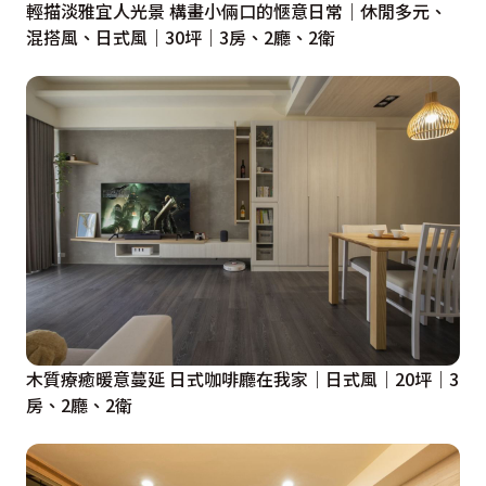
輕描淡雅宜人光景 構畫小倆口的愜意日常｜休閒多元、
混搭風、日式風｜30坪｜3房、2廳、2衛
涵蓋收納機能亦是縝密配置，循牆而設的五大座模組衣
櫃，分別依據一家三口的衣物數量、類型與收納習慣，量
身調配專屬的內裝設計，使各種衣飾配件都能各得其所，
自然而然地呈現齊整有序的畫面，大幅減輕家務負擔。

屋主反饋
謝謝Irene很用心對我們家，也很重視細節，生活習慣使
用上的順手，都有幫我們想到我喜歡的顏色和風格，
Irene都可以完美的幫我放進這個空間裡面，一點都不違
和。

木質療癒暖意蔓延 日式咖啡廳在我家｜日式風｜20坪｜3
房、2廳、2衛
而且在施工期間，也時常會關心進度，確認施工品質，而
小寶的施工工班，也都乾乾淨淨的，不會把現場弄得髒兮