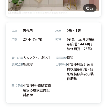
17
現代風
2房、1廳
風格
格局
20 坪（室內）
69 萬 （家具與模組
坪數
預算
系統櫃：44.4萬；
裝修預算：25萬）
大人×2、小孩×1
別墅
居住成員
房屋類型
新成屋
小寶優居設計家具
房屋狀況
主要建材
與模組系統櫃，搭
配輕裝修與安心裝
修服務
小寶優居-首購族首
圖片提供
選安心成家室內設
計品牌