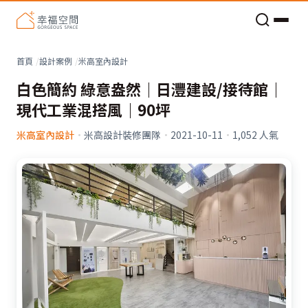
老屋預算分配與高 CP 值煥新術
首頁
設計案例
米高室內設計
白色簡約 綠意盎然｜日灃建設/接待館｜
現代工業混搭風｜90坪
米高室內設計
·
米高設計裝修團隊
·
2021-10-11
·
1,052
人氣