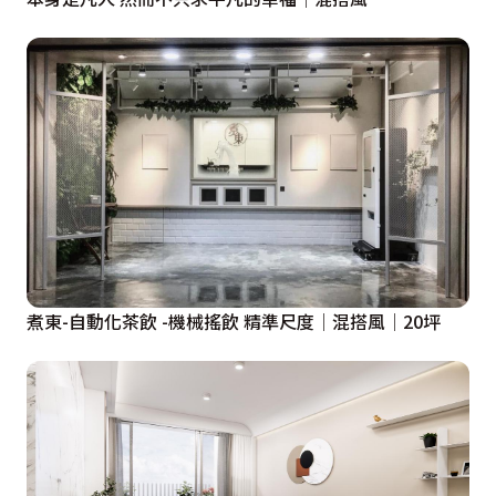
煮東-自動化茶飲 -機械搖飲 精準尺度│混搭風│20坪