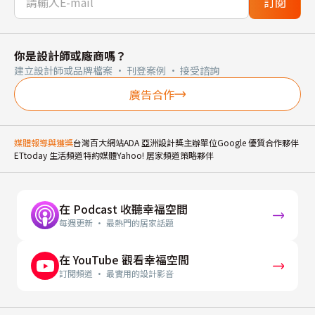
訂閱
你是設計師或廠商嗎？
建立設計師或品牌檔案 · 刊登案例 · 接受諮詢
廣告合作
媒體報導與獲獎
台灣百大網站
ADA 亞洲設計獎主辦單位
Google 優質合作夥伴
ETtoday 生活頻道特約媒體
Yahoo! 居家頻道策略夥伴
在 Podcast 收聽幸福空間
每週更新 · 最熱門的居家話題
在 YouTube 觀看幸福空間
訂閱頻道 · 最實用的設計影音