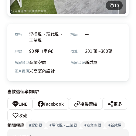
10
混搭風、現代風、
—
風格
格局
工業風
90 坪（室內）
201 萬 ~300萬
坪數
預算
商業空間
新成屋
房屋類型
房屋狀況
米高室內設計
圖片提供
喜歡這個案例嗎?
LINE
Facebook
複製連結
更多
收藏
相關標籤
#
混搭風
#
現代風、工業風
#
商業空間
#
新成屋