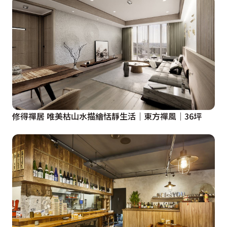
修得禪居 唯美枯山水描繪恬靜生活│東方禪風│36坪