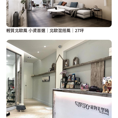
輕質北歐風 小資首選│北歐混搭風│27坪