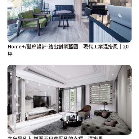
Home+/髮廊設計-繪出創業藍圖│現代工業混搭風│20
坪
本身是凡人 然而不只求平凡的幸福│混搭風