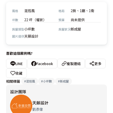
混搭風
2房、1廳、1衛
風格
格局
22 坪（權狀）
尚未提供
坪數
預算
小坪數
新成屋
房屋類型
房屋狀況
天藤設計
圖片提供
喜歡這個案例嗎?
LINE
Facebook
複製連結
更多
收藏
相關標籤
#
混搭風
#
小坪數
#
新成屋
設計團隊
天藤設計
劉彥偉