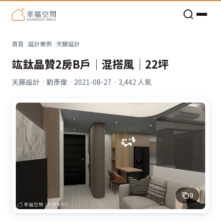
老屋預算分配與高 CP 值煥新術
首頁
設計案例
天藤設計
竑鈦晶贊2房B戶│混搭風│22坪
天藤設計
·
劉彥偉
·
2021-08-27
·
3,442
人氣
9