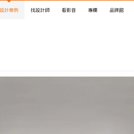
老屋預算分配與高 CP 值煥新術
設計案例
找設計師
看影音
專欄
品牌館