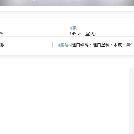
坪數
衛
145 坪（室內）
坪數
進口磁磚、進口塗料、木皮、鐵
主要建材