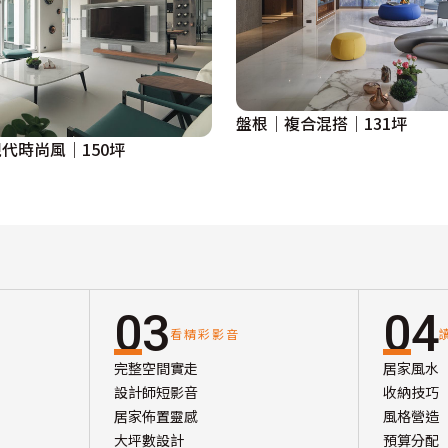
盤根｜複合混搭｜131坪
代時尚風｜150坪
03
04
看精彩影音
完整空間實走
居家風水
設計師短影音
收納技巧
居家佈置靈感
風格營造
大坪數設計
預算分配