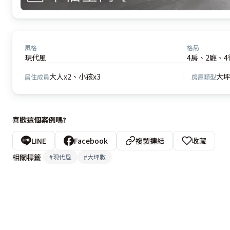
風格
格局
現代風
4房、2廳、4
大人x2、小孩x3
大
居住成員
房屋類型
喜歡這個案例嗎?
LINE
Facebook
複製連結
收藏
相關標籤
#
現代風
#
大坪數