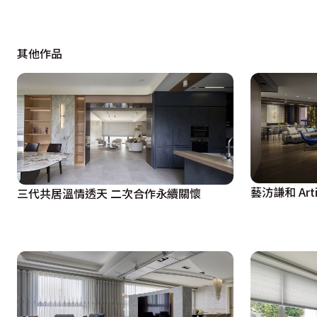
其他作品
藝汸謙和 Artis
三代共居溫情透天 二次合作永續關懷