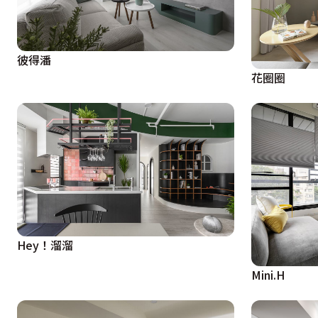
彼得潘
花圈圈
Hey！溜溜
Mini.H