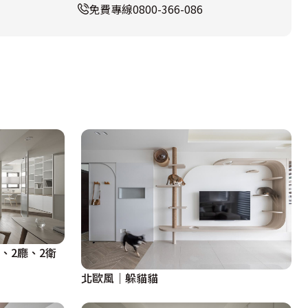
免費專線
0800-366-086
房、2廳、2衛
北歐風｜躲貓貓