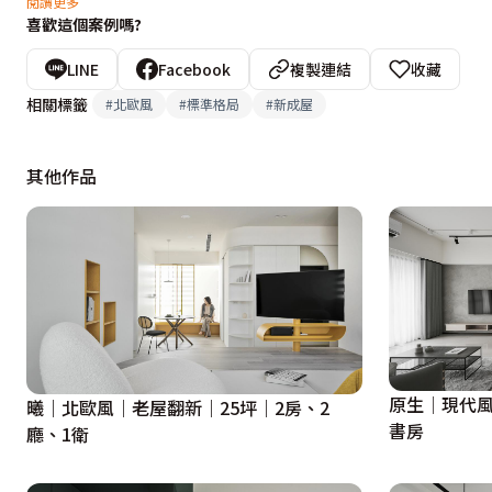
閱讀更多
喜歡這個案例嗎?
設計概念文字為【寓子設計】提供
LINE
Facebook
複製連結
收藏
相關標籤
#
北歐風
#
標準格局
#
新成屋
其他作品
原生│現代風
曦｜北歐風｜老屋翻新｜25坪｜2房、2
書房
廳、1衛