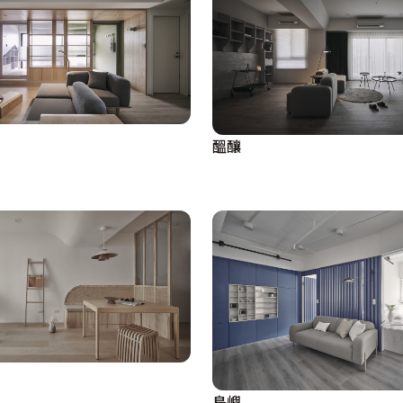
醞釀
島嶼