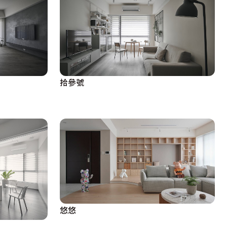
拾參號
悠悠