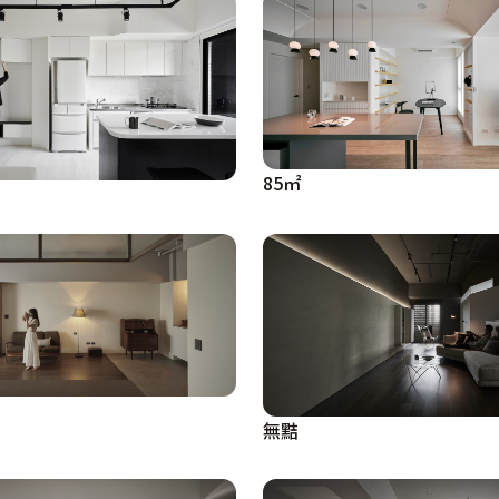
85㎡
無黠