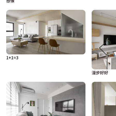
想像
1+1=3
漫步好好