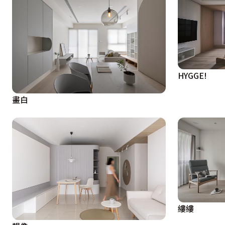
HYGGE!
畫白
縷縷