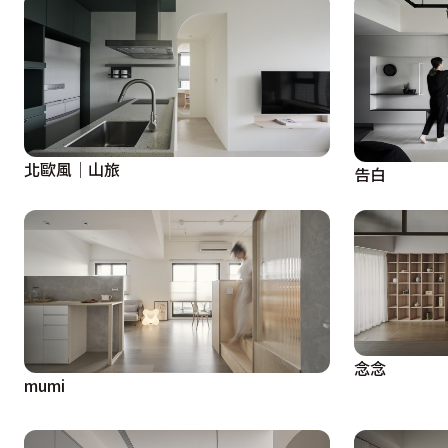
北歐風│山旅
告白
念念
mumi