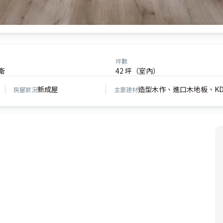
坪數
衛
42 坪（室內）
新成屋
造型木作、進口木地板、K
房屋狀況
主要建材