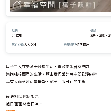
風格
格局
北歐風
3房、2廳、2
大人×4
標準格局
居住成員
房屋類型
房子主人在美國十幾年生活，喜歡簡潔居家空間

崇尚純粹簡單的生活，藉由我們設計將空間乾淨純粹

具有大面落地窗景優勢，賦予「旭日」的生命

晨曦朝陽 昭昭陽光

旭日瞳瞳 沐浴日照 
