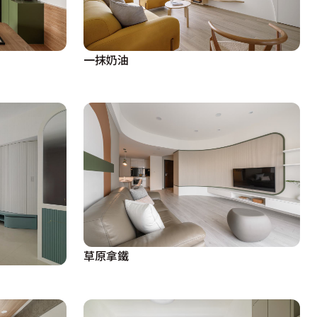
一抹奶油
草原拿鐵