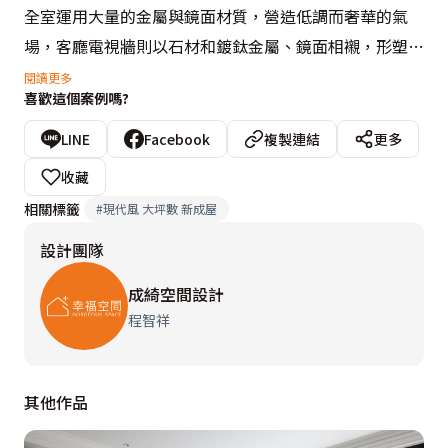
全室運用大量的金屬與鏡面材質，營造低調而奢華的氣
場，客廳電視牆則以石材和鍍鈦金屬、鏡面相襯，形塑氣
派質韻。為避免大片鏡面會有呆板且俗氣的問題，程智祥
閱讀更多
喜歡這個案例嗎?
設計師在鏡面上以幾何圖形切割，增加細節處的精緻度，
多處鏡面則運用線板框飾，柔中帶剛，讓溫潤的線條勾勒
LINE
Facebook
複製連結
更多
出家的典雅溫馨輪廓，滿溢新古典氣息。

收藏
相關標籤
#
現代風 大坪數 新成屋
本案玄關不同於一般個案屬於暗室，反而有著大面採光，
設計團隊
以鏡面為鞋櫃櫃面，不但為本案設計寬敞的開場白，也讓
窗外景色都能引進室內。進入公領域後即是開放式空間，
成綺空間設計
不運用實牆隔間，僅以天花分界，可將客廳大面積的落地
程智祥
採光引入餐廳、廚房。針對結構樑的部分，程智祥設計師
以ㄇ字框包覆，搭配鏡面折射，弱化大樑帶來的壓迫感，
其他作品
並框塑優雅品味生活。