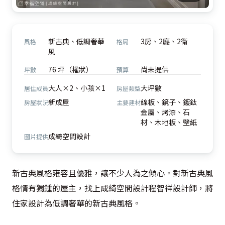
新古典、低調奢華
3房、2廳、2衛
風格
格局
風
76 坪（權狀）
尚未提供
坪數
預算
大人×2、小孩×1
大坪數
居住成員
房屋類型
新成屋
線板、鏡子、鍍鈦
房屋狀況
主要建材
金屬、烤漆、石
材、木地板、壁紙
成綺空間設計
圖片提供
新古典風格雍容且優雅，讓不少人為之傾心。對新古典風
格情有獨鍾的屋主，找上成綺空間設計程智祥設計師，將
住家設計為低調奢華的新古典風格。
