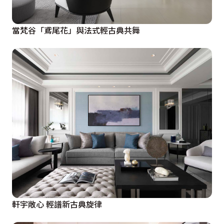
當梵谷「鳶尾花」與法式輕古典共舞
軒宇敞心 輕譜新古典旋律