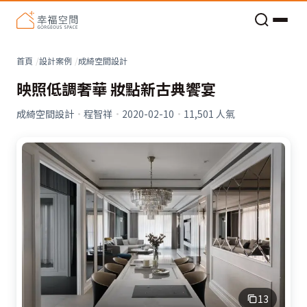
老屋預算分配與高 CP 值煥新術
首頁
設計案例
成綺空間設計
映照低調奢華 妝點新古典饗宴
成綺空間設計
·
程智祥
·
2020-02-10
·
11,501
人氣
13