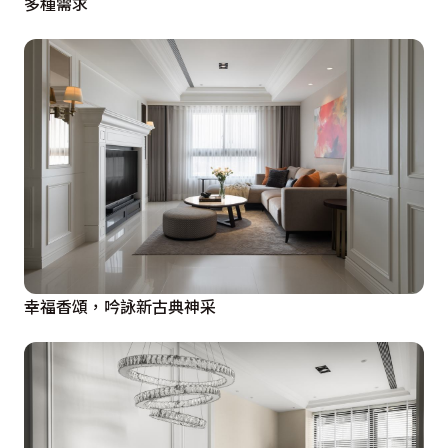
多種需求
幸福香頌，吟詠新古典神采