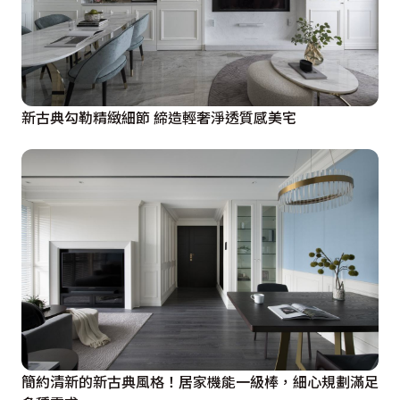
新古典勾勒精緻細節 締造輕奢淨透質感美宅
簡約清新的新古典風格！居家機能一級棒，細心規劃滿足