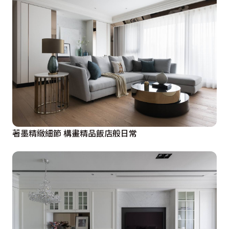
著墨精緻細節 構畫精品飯店般日常