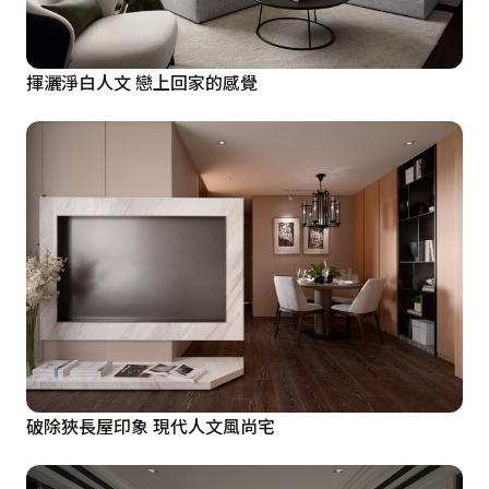
揮灑淨白人文 戀上回家的感覺
破除狹長屋印象 現代人文風尚宅