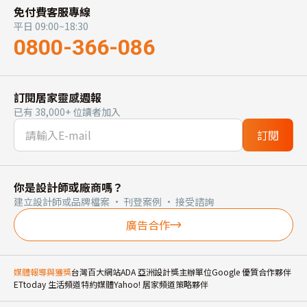
免付費客服專線
平日 09:00~18:30
0800-366-086
訂閱居家靈感週報
已有 38,000+ 位讀者加入
訂閱
你是設計師或廠商嗎？
建立設計師或品牌檔案 · 刊登案例 · 接受諮詢
廣告合作
媒體報導與獲獎
台灣百大網站
ADA 亞洲設計獎主辦單位
Google 優質合作夥伴
ETtoday 生活頻道特約媒體
Yahoo! 居家頻道策略夥伴