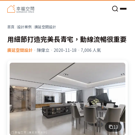
老屋預算分配與高 CP 值煥新術
看不見的居家風險和翻新關鍵
老屋預算分配與高 CP 值煥新術
首頁
設計案例
廣延空間設計
用細節打造完美長青宅，動線流暢很重要
廣延空間設計
·
陳偉立
·
2020-11-18
·
7,006
人氣
13