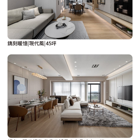
鐫刻暖憶|現代風|45坪