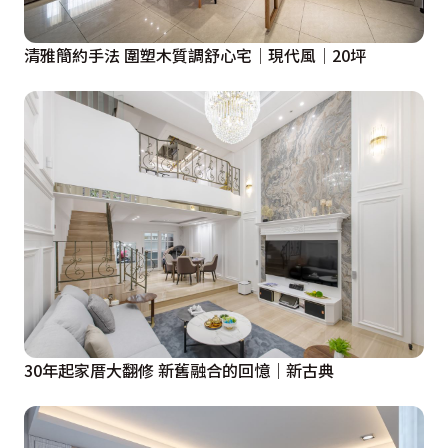
清雅簡約手法 圍塑木質調舒心宅│現代風│20坪
30年起家厝大翻修 新舊融合的回憶｜新古典