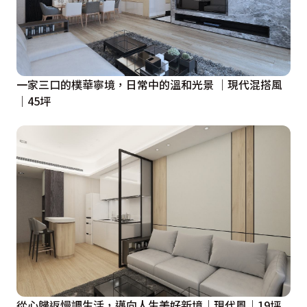
一家三口的樸華寧境，日常中的溫和光景 ｜現代混搭風
｜45坪
從心歸返慢調生活，邁向人生美好新境｜現代風｜19坪