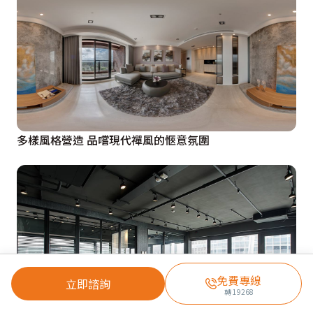
多樣風格營造 品嚐現代禪風的愜意氛圍
免費專線
立即諮詢
轉
19268