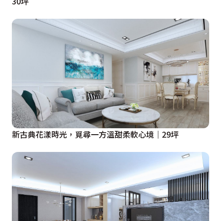
30坪
新古典花漾時光，覓尋一方溫甜柔軟心境｜29坪