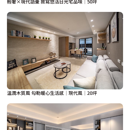
輕奢×現代語彙 敘寫悠活日光宅品味│50坪
溫潤木質風 勾勒暖心生活感│現代風│20坪