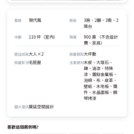
現代風
3房、2廳、3衛、2
風格
格局
陽台
110 坪（室內）
900 萬 （不含設計
坪數
預算
費、家具）
大人×2
大坪數
居住成員
房屋類型
毛胚屋
木皮、大理石、
房屋狀況
主要建材
磚、油漆、特殊
漆、鍍鈦金屬板、
泡綿、布、皮革、
壁紙、木地板、鐵
件、水晶面板、鋼
琴烤漆
廣延空間設計
圖片提供
喜歡這個案例嗎?