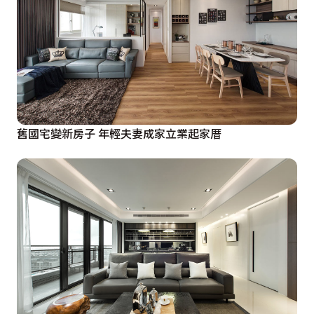
舊國宅變新房子 年輕夫妻成家立業起家厝