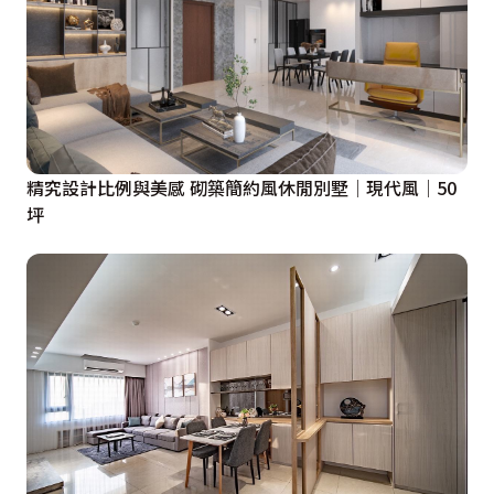
精究設計比例與美感 砌築簡約風休閒別墅│現代風│50
坪