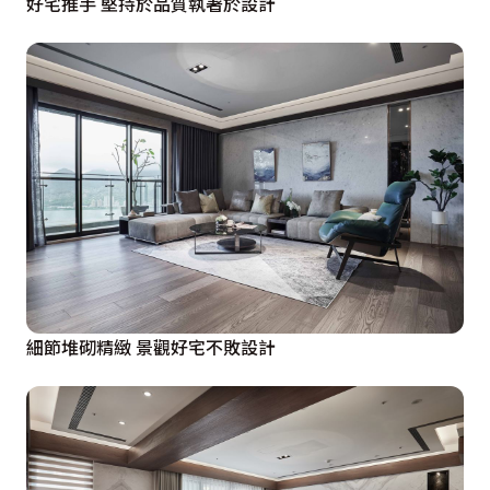
好宅推手 堅持於品質執著於設計
細節堆砌精緻 景觀好宅不敗設計