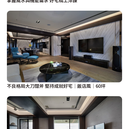
掌握風水與機能需求 好宅精工淬鍊
不良格局大刀闊斧 堅持成就好宅│飯店風│60坪