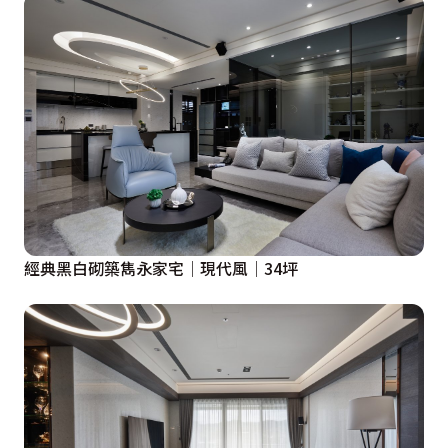
經典黑白砌築雋永家宅│現代風│34坪