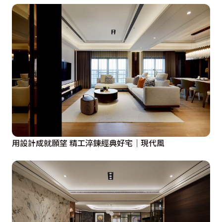
用設計成就願望 精工淬鍊經典好宅｜現代風