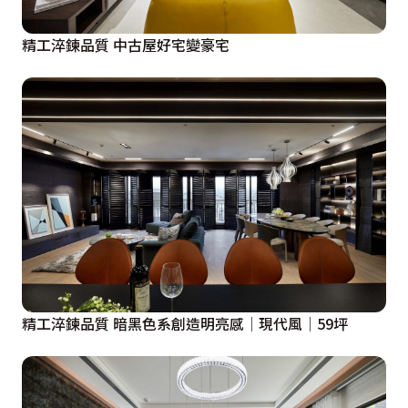
精工淬鍊品質 中古屋好宅變豪宅
精工淬鍊品質 暗黑色系創造明亮感│現代風│59坪