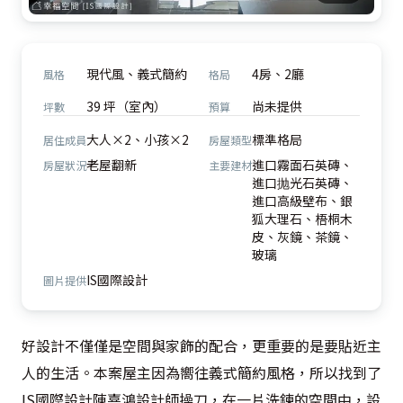
現代風、義式簡約
4房、2廳
風格
格局
39 坪（室內）
尚未提供
坪數
預算
大人×2、小孩×2
標準格局
居住成員
房屋類型
老屋翻新
進口霧面石英磚、
房屋狀況
主要建材
進口抛光石英磚、
進口高級壁布、銀
狐大理石、梧桐木
皮、灰鏡、茶鏡、
玻璃
IS國際設計
圖片提供
好設計不僅僅是空間與家飾的配合，更重要的是要貼近主
人的生活。本案屋主因為嚮往義式簡約風格，所以找到了
IS國際設計陳嘉鴻設計師操刀，在一片洗鍊的空間中，設