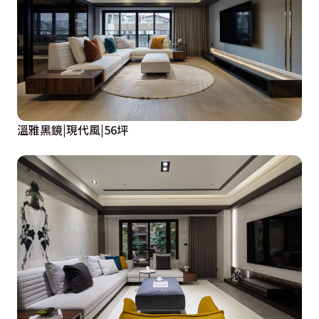
溫雅黑鏡|現代風|56坪