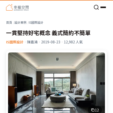
老屋預算分配與高 CP 值煥新術
看不見的居家風險和翻新關鍵
老屋預算分配與高 CP 值煥新術
首頁
設計案例
IS國際設計
一貫堅持好宅概念 義式簡約不簡單
IS國際設計
·
陳嘉鴻
·
2019-08-23
·
12,982
人氣
12