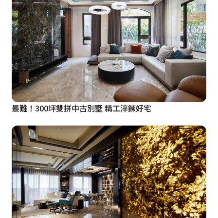
最難！300坪雙拼中古別墅 精工淬鍊好宅