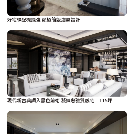
好宅標配機能強 類極簡飯店風設計
現代新古典調入黑色前衛 凝鍊奢雅質感宅│115坪