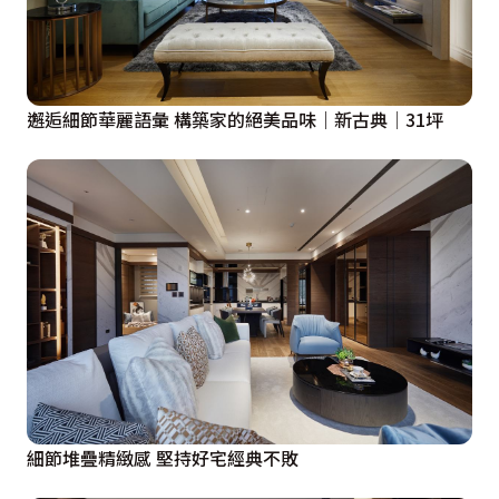
邂逅細節華麗語彙 構築家的絕美品味｜新古典│31坪
細節堆疊精緻感 堅持好宅經典不敗