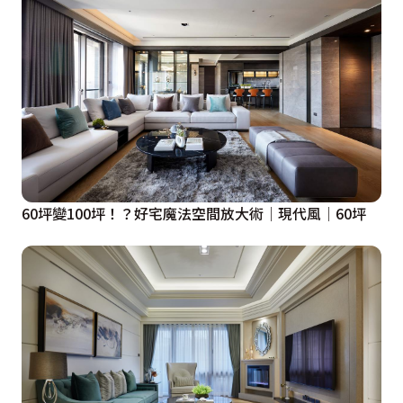
60坪變100坪！？好宅魔法空間放大術│現代風│60坪