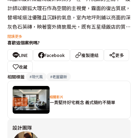
計師以銀狐大理石作為空間的主視覺，霧面的復古質感，
替場域挹注優雅且沉靜的氣息，室內地坪則鋪以亮面的深
灰色石英磚，映著窗外旖旎風光，既有五星級飯店的質
感，其中又略帶休閒氛圍。

閱讀更多
喜歡這個案例嗎?
除了居家美感的設計，對於居家生活需求，陳嘉鴻設計師
LINE
Facebook
複製連結
更多
運用擅長的「隱藏式收納」將儲物機能悄悄隱藏在空間
收藏
中，如玄關鞋櫃、電視牆旁的電器櫃、餐廚吧台櫃，甚至
相關標籤
#
現代風
#
老屋翻新
是廊道，搭配鏡面材質的櫃門設計，由光線牽引視覺效
果，放大室內空間。另外，考量屋主經常快炒食物的烹飪
相關影片
習慣，在餐廚之間設計玻璃拉門阻隔油煙，並以方型餐桌
一貫堅持好宅概念 義式簡約不簡單
取代傳統圓型餐桌，滿足需求與生活習慣的同時，也不忘
營造義式風格。
設計團隊