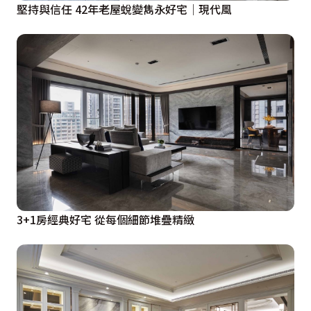
堅持與信任 42年老屋蛻變雋永好宅│現代風
3+1房經典好宅 從每個細節堆疊精緻