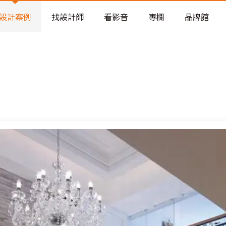
老屋預算分配與高 CP 值煥新術
看不見的居家風險和翻新關鍵
設計案例
找設計師
看影音
專欄
品牌館
老屋預算分配與高 CP 值煥新術