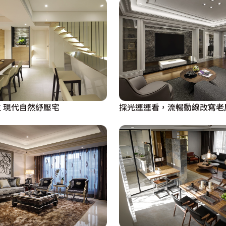
 現代自然紓壓宅
採光連連看，流暢動線改寫老