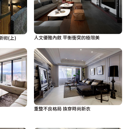
人文優雅內斂 平衡衝突的極限美
術(上)
重整不良格局 換穿時尚新衣