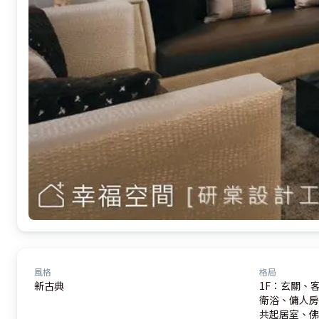
風格
格局
新古典
1F：玄關、
衛浴、傭人房<
共起居室、佛