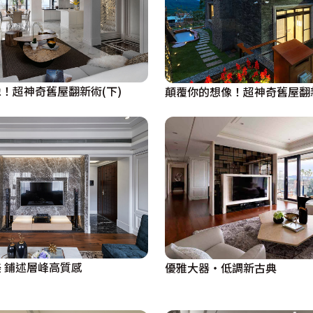
電視主牆創造出更衣間的環狀動線，對應上花式拉釦繃出的布
統櫃結合，則在大女兒房內質感呈現，相較於大女兒房的內
有著可愛的粉嫩，推開衣櫃旁小窗，阿爾卑斯山少女的小閣樓
！超神奇舊屋翻新術(下)
顛覆你的想像！超神奇舊屋翻新
種跳脫風格的安排，把最深沉力量做於空間，這就是設計師莊
 鋪述層峰高質感
優雅大器‧低調新古典