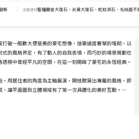
翻新
聖羅蘭金大理石、米黃大理石、蛇紋洞石、毛絲面不
主要建材
宸打破一般數大便是美的豪宅想像，捨棄過度奢華的堆砌，以
制式的風格界定，有了動人的自我表情，而巧妙的場景規劃也
角透視中曾經平凡的空間，在這一刻開啟了豪宅的永恆經典。
始，用居住者的角度為主軸展演，開枝散葉出專屬的風格，即
感，讓平面圖到立體場域有了第一次具體化的美好互動。
為他相信每個設計者在專業之外，一定要時時保持個人的態
的能量。
定格局，回歸條件中的美好特質，在四米五的挑高裡，規劃出