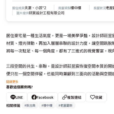
夫妻、小孩*2
樓中樓
老屋
居住成員
房屋類型
房屋狀況
研棠設計工程有限公司
圖片提供
居住豪宅是一種生活氣度，更是一場美學爭豔，設計師莊昱
材質、燈光律動，再加入層層串聯的設計力度，讓空間跳脫
將每一次駐足、每一個角度，都有了三進式的視覺饗宴，視
三段空間的共生、串聯，是設計師莊昱宸恢復空間本質的開
便只在一個空間停留，也能同時兼顧到三面向的活動與空間
閱讀更多
喜歡這個案例嗎?
一再歸零的自我期待，是設計師莊昱宸對於設計的態度，因
度，有了這份「謙信」才能讓每一次的設計都有著發光發熱
LINE
Facebook
複製連結
收藏
相關標籤
#
新古典
#
樓中樓
#
老屋翻新
在此次案中，原本三十年的中古老屋，設計師莊昱宸打破既