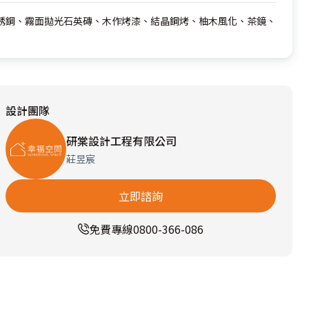
銹鋼、霧面拋光石英磚、木作烤漆、結晶鋼烤、柚木風化、茶鏡、
設計團隊
研棠設計工程有限公司
莊昱宸
立即諮詢
免費專線
0800-366-086