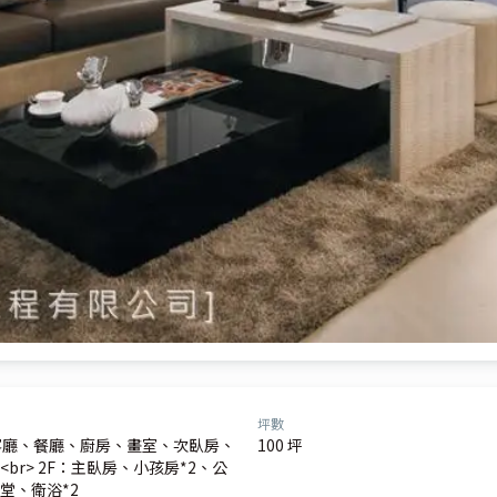
坪數
客廳、餐廳、廚房、畫室、次臥房、
100 坪
br> 2F：主臥房、小孩房*2、公
堂、衛浴*2