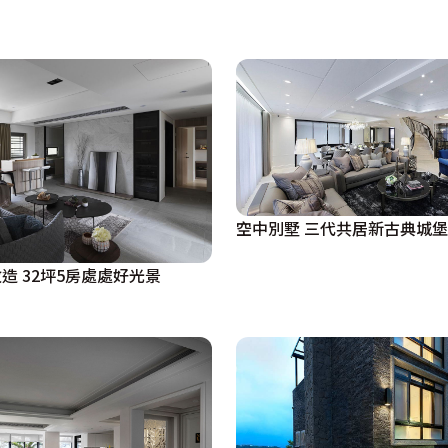
的感動。
在窗格裡流曳、琴聲輕揚，律動起聖羅蘭金大理石紋理，地坪
屬透亮對應上琉璃玻璃的朦朧穿透，花漾綻放裡複製出女主人
景深，導引出玄關、客廳、餐廳三段連貫性，客廳沙發背牆處
空中別墅 三代共居新古典城堡
托著挑高氣勢，定調下的古典風情，此時在對稱或是桅欄勾勒
樓梯，自然是設計中的一大主角，蜿蜒入天的柔軟佐以垂懸而
造 32坪5房處處好光景
花造型，圓潤的滿足了業主對於風水期待。
以鐵件烤漆與壓克力打造裝置藝術，夜晚時分打入光源，猶如
性與感性，設計師莊昱宸則利用裝置藝術後完整牆面，做出超