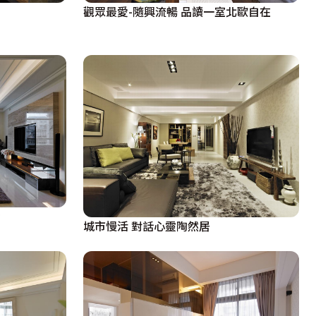
觀眾最愛-隨興流暢 品讀一室北歐自在
城市慢活 對話心靈陶然居