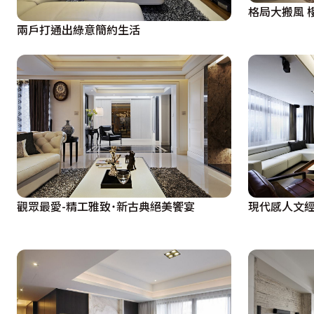
格局大搬風 
兩戶打通出綠意簡約生活
觀眾最愛-精工雅致˙新古典絕美饗宴
現代感人文經