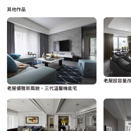
兩層樓大器，自然而生的中庸奢華，讓人有了眼睛為之一亮
其他作品
走過獨戶小院，搖曳生姿的雞蛋花巧妙標立視覺方向，陽光
切換下，天然採光輔入不銹鋼毛絲面鐳射切割圖騰，現代金
畫筆下的人文美學。
同樣的花采，在油彩下具體的活化起來，搭配上門斗創造的
蛇紋洞石大片鋪陳，呼應上同材質的電視主牆，一強一弱烘
裡具體描繪。格局全然改觀中，連結上下空間以圓為意向的
老屋超容量改
下水晶吊燈，鑚芒閃爍消弭了鐵件剛硬，也呼應上圓桌及天
老屋優雅新風貌，三代溫馨機能宅
同樣的三點共生，來到二樓的私領域，設計師在空間中心，
城堡般的發光體，挑起小朋友最夢幻的視覺綺想，平衡著理
大量體收納，變身女主人第二更衣室。