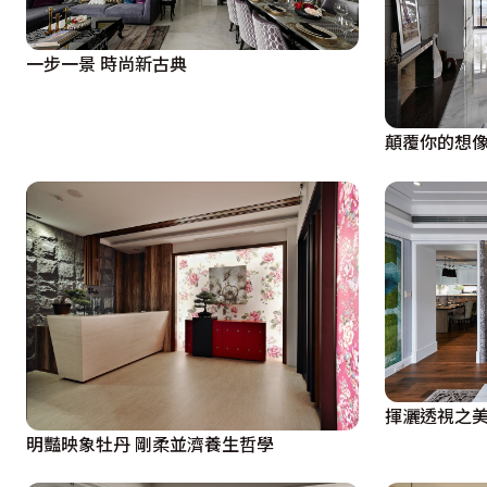
在主臥房的領域裡，不同於一般衛浴內設的規劃，設計師以
面床頭，細節而生的華麗感，完滿著整體風格；而木作與系
一步一景 時尚新古典
斂，喜愛卡通人物的小女兒，無論在壁布或是整體色彩，皆
在都市裡現身，彩繪著最美好的童年記憶。
顛覆你的想像
用心打造最「新」概念，讓設計不再是元素的堆砌，而用一
昱宸對於設計的完美鋪排。
揮灑透視之美
明豔映象牡丹 剛柔並濟養生哲學