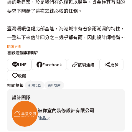
邊的新建案，於是我們在危樓難以脫手、資金極其有限的
要求下開始了這次錙銖必較的任務。

臺灣暖暖位處北部基隆，海港城市有著多雨潮濕的特性，
一整年下來估計四分之三幾乎都有雨，因此設計師權衡之
後請屋主安心，以精心計算分佈後的機能性塗料-日本珪
閱讀更多
喜歡這個案例嗎?
藻土搭配他的使用習慣、燈光計畫與大容量系統收納，讓
打開家門剎那不再聞到黴味，讓居住空間井然有序、不再
LINE
Facebook
複製連結
更多
使人感到乏力。

收藏
相關標籤
#
現代風
#
新成屋
但是就算預算再吃緊，也設法給屋主最特別的禮物。由於
設計團隊
屋主全然信任設計師，使設計師特別感覺任重道遠，於是
將一個放在心底三年的構想提出來，也就是電視牆上的巨
被你室內裝修設計有限公司
型同心圓。

陳品之