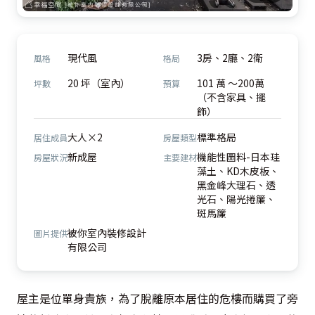
現代風
3房、2廳、2衛
風格
格局
20 坪（室內）
101 萬 ～200萬
坪數
預算
（不含家具、擺
飾）
大人×2
標準格局
居住成員
房屋類型
新成屋
機能性圖料-日本珪
房屋狀況
主要建材
藻土、KD木皮板、
黑金峰大理石、透
光石、陽光捲簾、
斑馬簾
被你室內裝修設計
圖片提供
有限公司
屋主是位單身貴族，為了脫離原本居住的危樓而購買了旁