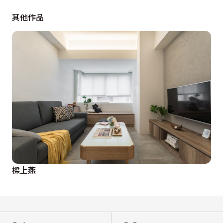
深埋心底三年，這段期間，偶爾也會想著是否有人做過了
其他作品
呢？沒有提出過方案，也不曾與職人商談過可不可行，我
是樂觀的、但也謹慎，默默地物色手藝純熟的職人。

圓，意寓圓滿、和諧；意寓銅板的形狀、地球為圓，潮汐
相連，世界那麼大，感恩人海中你我結緣，因為下輩子不
一定能再相遇了，所以這個圓內涵深深祝福，願為屋主帶
來美好的寓意。

就在屋主同意這個構思後，設計師便找上屬意的職人相談
可行性。

樑上燕
這個圓看似簡單，事實上比人高的作品都是不簡單的，首
先職人檢視手邊工具，也就那麼地剛好，不久前職人才往
日本帶回幾件秘密武器。綜合設計師屬意的珪藻土顆粒與