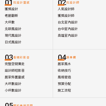
01
02
手順考慮，職人最後給予設計師的答覆是：我盡力試試
找設計靈感
找設計師
獲獎設計
人氣設計師
看。

老屋翻新
獲獎設計師
大坪數
台北室內設計
隨著施工時間越近，屋主越來越期待、職人則越來越緊
北歐風設計
台中室內設計
張，但直到施工當日，職人眼中閃著堅毅的光芒，「我一
現代風設計
高雄室內設計
定會達成任務。」他這麼說。

日式風設計
於是就在耗費了將近三個小時之後完成了這樣的作品，在
03
04
看精彩影音
讀專欄
既定素材中創造特色，不僅圓圓滿滿、而且獨一無二。 

完整空間實走
居家風水
設計師短影音
收納技巧
居家佈置靈感
風格營造
設計概念文字為【被你室內裝修設計有限公司】提供
大坪數設計
預算分配
小坪數設計
施工流程
05
關於幸福空間