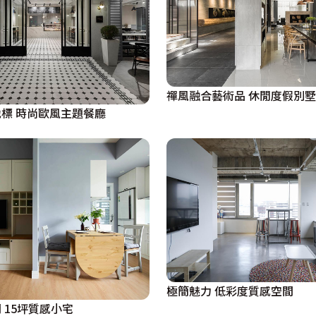
禪風融合藝術品 休閒度假別墅
標 時尚歐風主題餐廳
極簡魅力 低彩度質感空間
 15坪質感小宅