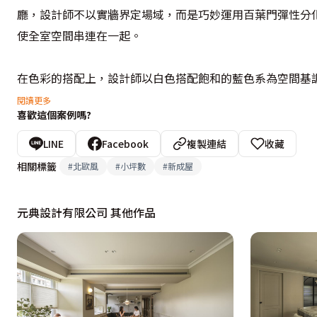
廳，設計師不以實牆界定場域，而是巧妙運用百葉門彈性分
使全室空間串連在一起。

在色彩的搭配上，設計師以白色搭配飽和的藍色系為空間基
高的深藍，增加空間的活潑度與層次感。而對於小坪數空間
閱讀更多
喜歡這個案例嗎?
帽櫃等，彌補20坪小空間的不足。設計師解決了房屋原先
屋主完美的生活體驗。
LINE
Facebook
複製連結
收藏
相關標籤
#
北歐風
#
小坪數
#
新成屋
元典設計有限公司 其他作品