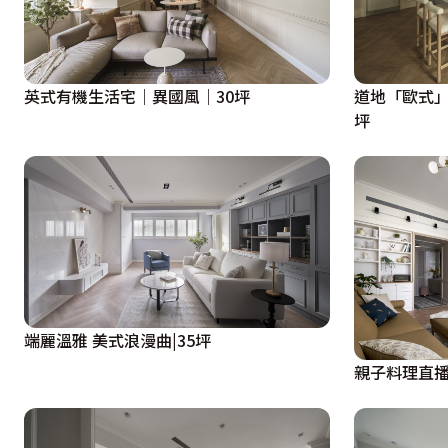
英式有機生活宅｜異國風｜30坪
道地「歐式」
坪
端麗溫雅 美式浪漫曲|35坪
親子料理直播