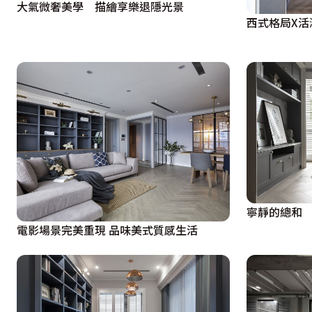
大氣微奢美學 描繪享樂退隱光景
寧靜的總和
電影場景完美重現 品味美式質感生活