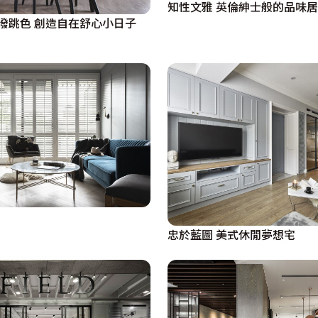
知性文雅 英倫紳士般的品味
西式格局X活潑跳色 創造自在舒心小日子
忠於藍圖 美式休閒夢想宅