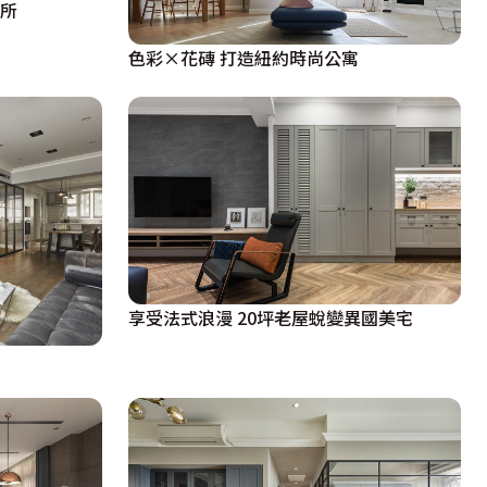
居所
色彩×花磚 打造紐約時尚公寓
享受法式浪漫 20坪老屋蛻變異國美宅