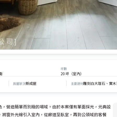
坪數
衛
20 坪（室內）
新成屋
雕刻白大理石、實木
房屋狀況
主要建材
色，營造簡單而別緻的場域。由於本案僅有單面採光，元典設
，將窗外光線引入室內，從廊道至臥室，再到公領域的客餐