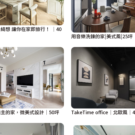
綺想 讓你在家即旅行！ │40
用音樂洗鍊的家|美式風|25坪
主的家，微美式設計│50坪
TakeTime office│北歐風│