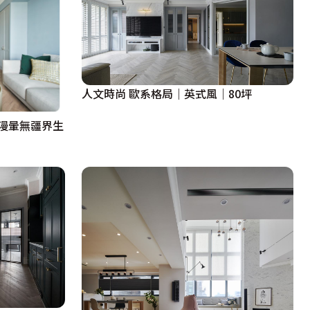
人文時尚 歐系格局｜英式風｜80坪
漫暈無疆界生