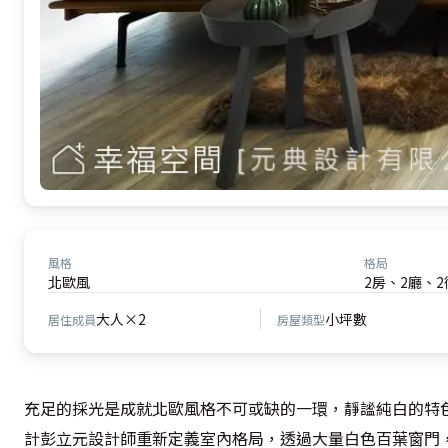
風格
格局
北歐風
2房、2廳、2
大人×2
小坪數
居住成員
房屋類型
充足的採光是成就北歐風格不可或缺的一環，靜謐純白的特
計彭立元設計師重新定義室內格局，透過大量白色百葉窗門