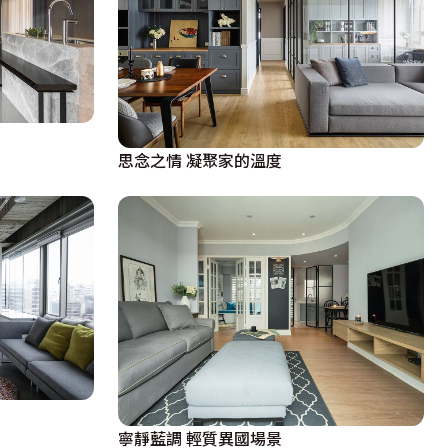
思念之情 凝聚家的溫度
寧靜藍調 輕質異國場景