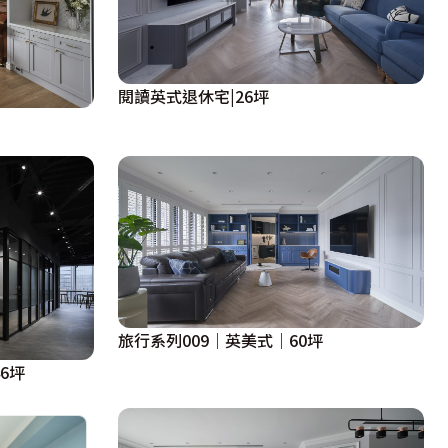
閱讀英式退休宅|26坪
旅行系列009｜英美式｜60坪
46坪