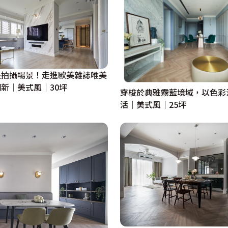
是拍攝場景！走進歐美雜誌唯美
新│美式風│30坪
穿梭於典雅霧藍境域，以色彩
活｜美式風｜25坪