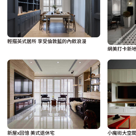
輕描英式居所 享受倫敦藍的內斂浪漫
網美打卡新地
新屋x回憶 美式退休宅
小魔術大空間