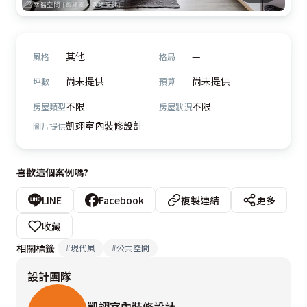
其他
—
風格
格局
尚未提供
尚未提供
坪數
預算
不限
不限
房屋類型
房屋狀況
凱翊室內裝修設計
圖片提供
喜歡這個案例嗎?
LINE
Facebook
複製連結
更多
收藏
相關標籤
#
現代風
#
公共空間
設計團隊
凱翊室內裝修設計