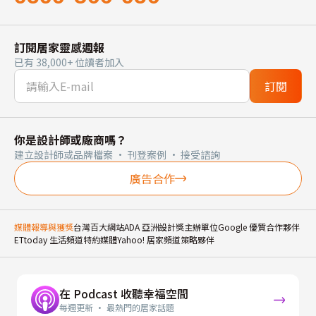
訂閱居家靈感週報
已有 38,000+ 位讀者加入
訂閱
你是設計師或廠商嗎？
建立設計師或品牌檔案 · 刊登案例 · 接受諮詢
廣告合作
媒體報導與獲獎
台灣百大網站
ADA 亞洲設計獎主辦單位
Google 優質合作夥伴
ETtoday 生活頻道特約媒體
Yahoo! 居家頻道策略夥伴
在 Podcast 收聽幸福空間
每週更新 · 最熱門的居家話題