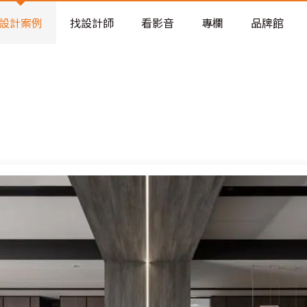
老屋預算分配與高 CP 值煥新術
設計案例
找設計師
看影音
專欄
品牌館