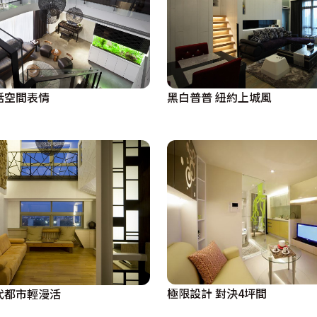
話空間表情
黑白普普 紐約上城風
極限設計 對決4坪間
代都市輕漫活