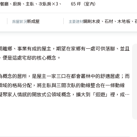
餐廳、廚房、主臥、次臥房×3、
65 坪（室內）
新成屋
鋼刷木皮、石材、木地板、
房屋狀況
主要建材
期離鄉、事業有成的屋主，期望在家鄉有一處可供落腳、並且
便是這處宅邸的核心概念。

為概念的居所，是屋主一家三口在都會叢林中的舒適居處；而
領域的格局分配，將主臥與三間次臥的動線整合在一條動線
凝聚家人情感的開放式公領域概念，擴大到「迴遊」裡，成為
為分野，向左右兩側展開餐廳與沙發機能，四周保留了口字型
自由、開闊的交誼廳尺度；而在兩側的立面上，充裕的收納櫃