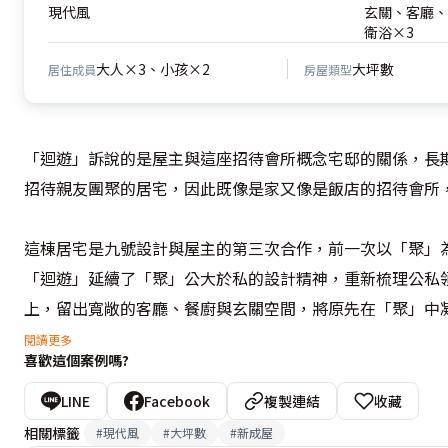
現代風
玄關、客廳、
衛浴×3
大人×3、小孩×2
大坪數
居住成員
房屋類型
「迴遊」訴說的是屋主與這座招待會所概念宅邸的關係，長
招待親友團聚的居宅，因此既像是家又像是飯店的招待會所，
這棟居宅是九號設計與屋主的第三次合作，前一次以「聚」
「迴遊」延續了「聚」公大於私的設計精神，重新梳理公私
上，留出寬敞的客廳、餐廚與玄關空間，將原先在「聚」中
可供親友一齊團聚同樂的寬敞會所。

閱讀更多
喜歡這個案例嗎?
在客餐廳動線的規劃上，李東燦設計師以空間中厚實的柱體
LINE
Facebook
複製連結
收藏
的環狀動線，並以地板的材質為機能界定暗喻，創造了極度
相關標籤
#
現代風
#
大坪數
#
新成屋