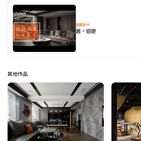
體留有適度的展示區塊，在收齊私領域動線的同時，展演著
自然元素與人文感的細鋼構鮮明對比，刻劃出男屋主俐落大
相關影片
居。迴遊
其他作品