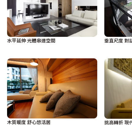
水平延伸 光體串連空間
垂直尺度 對
木質暖度 舒心悠活居
挑高轉折 現