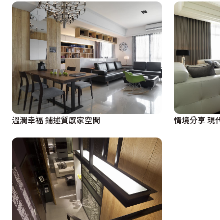
溫潤幸福 鋪述質感家空間
情境分享 現