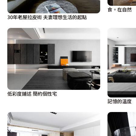
食。在自然
30年老屋拉皮術 夫妻理想生活的起點
低彩度鋪述 簡約個性宅
記憶的溫度