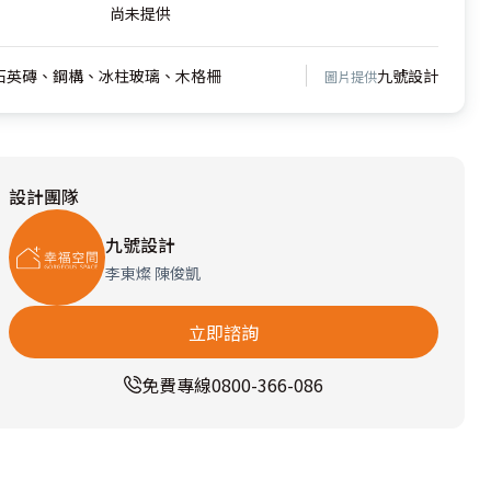
尚未提供
石英磚、鋼構、冰柱玻璃、木格柵
九號設計
圖片提供
設計團隊
九號設計
李東燦 陳俊凱
立即諮詢
免費專線
0800-366-086