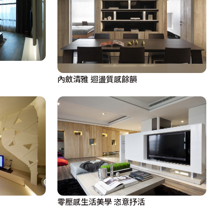
內斂清雅 迴盪質感餘韻
零壓感生活美學 恣意抒活