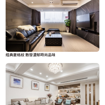
經典菱格紋 散發濃郁時尚品味