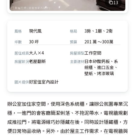
13
現代風
3房、1廳、2衛
風格
格局
30 坪
201 萬 ～300萬
坪數
預算
大人×4
工作空間
居住成員
房屋類型
老屋翻新
日本矽酸鈣板、系
房屋狀況
主要建材
統櫃、進口五金、
壁紙、烤漆玻璃
好室佳室內設計
圖片提供
辦公室加住家空間，使用深色系統櫃，讓辦公氛圍專業沉
穩，一進門的會客廳簡潔俐落、不拖泥帶水，電視牆規劃
成推拉門，將電源線巧妙隱藏在後，同時設計隱藏櫃，方
便日常物品收納。另外，由於屋主工作需求，在電視牆與