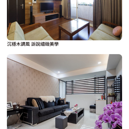
沉穩木調風 訴說細緻美學