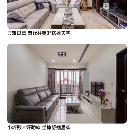
典雅風華 兩代共築混搭透天宅
小坪數×好動線 坐擁舒適居家