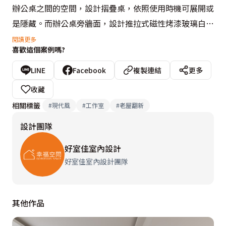
辦公桌之間的空間，設計摺疊桌，依照使用時機可展開或
是隱藏。而辦公桌旁牆面，設計推拉式磁性烤漆玻璃白板
結合系統櫃門片，便於辦公記事所需。

閱讀更多
喜歡這個案例嗎?
臥房部分，因應屋主喜愛白色系，故設計上以簡單的古典
LINE
Facebook
複製連結
更多
風板材。主臥房融合現代與古典風格，床頭使用淡銀色繃
收藏
布，臥床兩旁輔以古典風板材做對稱，窗邊空間則設計為
相關標籤
#
現代風
#
工作室
#
老屋翻新
休憩與收納二用的收納櫃，巧妙變成夫婦享受陽光的休憩
設計團隊
空間。

好室佳室內設計
設計概念文字為【好室佳室內設計團隊】提供
好室佳室內設計團隊
其他作品