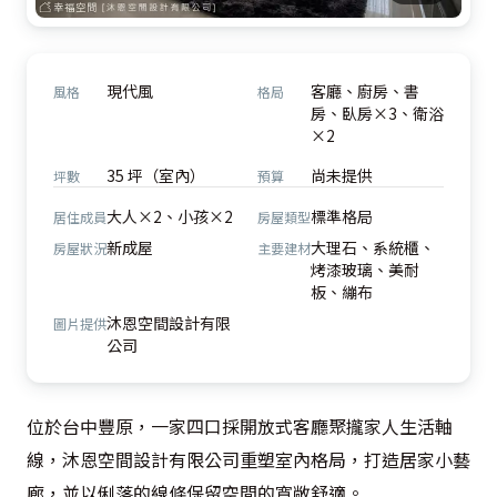
現代風
客廳、廚房、書
風格
格局
房、臥房×3、衛浴
×2
35 坪（室內）
尚未提供
坪數
預算
大人×2、小孩×2
標準格局
居住成員
房屋類型
新成屋
大理石、系統櫃、
房屋狀況
主要建材
烤漆玻璃、美耐
板、繃布
沐恩空間設計有限
圖片提供
公司
位於台中豐原，一家四口採開放式客廳聚攏家人生活軸
線，沐恩空間設計有限公司重塑室內格局，打造居家小藝
廊，並以俐落的線條保留空間的寬敞舒適。
