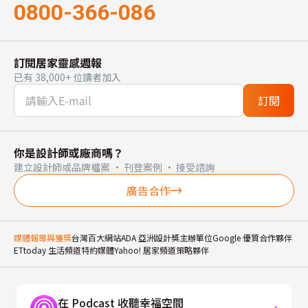
0800-366-086
訂閱居家靈感週報
已有 38,000+ 位讀者加入
訂閱
你是設計師或廠商嗎？
建立設計師或品牌檔案 · 刊登案例 · 接受諮詢
廣告合作
媒體報導與獲獎
台灣百大網站
ADA 亞洲設計獎主辦單位
Google 優質合作夥伴
ETtoday 生活頻道特約媒體
Yahoo! 居家頻道策略夥伴
在 Podcast 收聽幸福空間