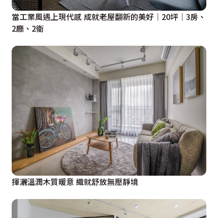
當工業風遇上現代感 成就老屋翻新的美好｜20坪｜3房、
2廳、2衛
揮灑溫潤木質暖意 織就舒放無壓靜境