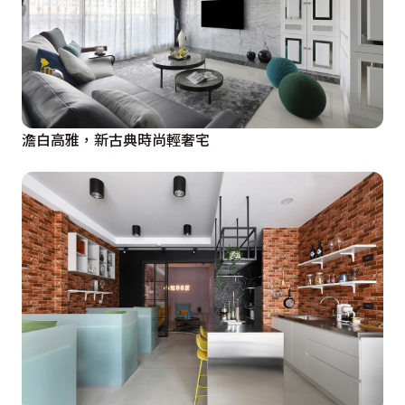
澹白高雅，新古典時尚輕奢宅