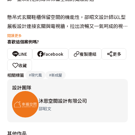
懸吊式玄關鞋櫃保留空間的機能性，邵昭文設計師以L型
展板設計連接玄關與電視牆，拉出流暢又一氣呵成的視覺
動線；電視牆側則因應展板而有了擴充的收納機櫃設置，
閱讀更多
喜歡這個案例嗎?
提升空間的使用彈性。開放式公共空間結合了書房與客
廳，滿足屋主在書房也能看電視的需求，並以輕淺色系和
LINE
Facebook
複製連結
更多
材質定調視覺主軸，結合落地窗引入的大面積採光，營造
收藏
溫潤和煦的聚享空間。

相關標籤
#
現代風
#
新成屋
設計團隊
為聚攏家人的活動，保留廚房但取消餐廳的設置，將多出
來的空間改造為展示屋主收藏的藝術走廊，為生活注入藝
沐恩空間設計有限公司
術氣息，也讓整體空間格外開闊與敞亮。主臥房採隱藏拉
邵昭文
門延伸床頭的繃布設計，並以幾何切割注入獨特的當代設
計感。透過線條與色系的堆塑，成功豐富視覺層次，也同
其他作品
時保有俐落的質感。