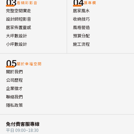
03
04
看精彩影音
讀專欄
完整空間實走
居家風水
設計師短影音
收納技巧
居家佈置靈感
風格營造
大坪數設計
預算分配
小坪數設計
施工流程
05
關於幸福空間
關於我們
公司歷程
企業徵才
聯絡我們
隱私政策
免付費客服專線
平日 09:00~18:30