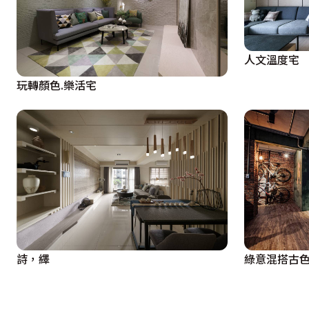
人文溫度宅
玩轉顏色.樂活宅
詩，繹
綠意混搭古色