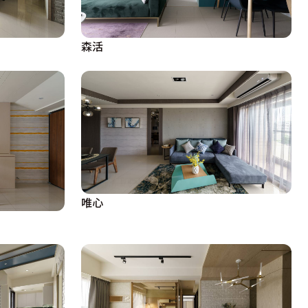
森活
唯心