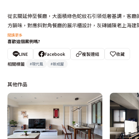
從玄關延伸至餐廳，大面積綠色蛇紋石引領低奢基調，客廳
方韻味，對應斜對角餐廳的展示櫃設計，灰磚鋪陳老上海建
式奢華美學。另外，考量到屋主在家時間不長，對於收納需
閱讀更多
喜歡這個案例嗎?
思，如客廳電視牆左側嵌入展示設計，以及後方書房的大面
慣。

LINE
Facebook
複製連結
收藏
相關標籤
#
現代風
#
新成屋
不同於公領域的東方味道，女主人的書房則以歐式古堡風格
歐風壁燈，經由三面鏡推拉門的折射，彷彿切換時空一般，
其他作品
美消化眾多的展示需求，更為居家營造高雅貴氣的氣氛，成