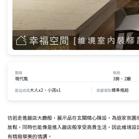
風格
格局
現代風
3房、2廳
大人x2、小孩x1
標準格局
居住成員
房屋類型
彷若走進飯店大廳般，展示品在玄關精心陳設，為返家氛圍
放鬆，同時也能像是進入飯店般享受高貴生活，因此維境設
有精緻華美的情調。
