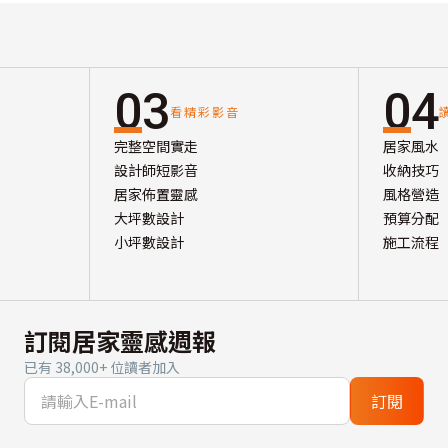
03
04
看精彩影音
完整空間實走
居家風水
設計師短影音
收納技巧
居家佈置靈感
風格營造
大坪數設計
預算分配
小坪數設計
施工流程
訂閱居家靈感週報
已有 38,000+ 位讀者加入
訂閱