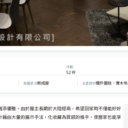
坪數
52 坪
新成屋
鐵件鍍鈦、實木地
房屋狀況
主要建材
增添優雅。由於屋主長期於大陸經商，希望回家時不僅能好好
計藉由大量的展示手法，化收藏為質感的推手，使居家也能享