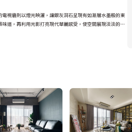
的電視牆則以燈光映灑，讓銀灰洞石呈現有如漸層水墨般的東
築味道，再利用光影打亮現代華麗感受，使空間展現淡淡的中
求較低，因此在收藏品的擺設上林羿翔設計師也花費許多心
櫃體，皆以宛如壁龕的形式規劃，滿足屋主整齊陳列的收藏習
打造，耐人尋味的墨綠色書櫃、格子狀的木質天花，搭配幾盞
染上浪漫的西方風情。結合中西式意象，林羿翔設計師不僅完
功為屋主打造五星級的飯店質感居家。