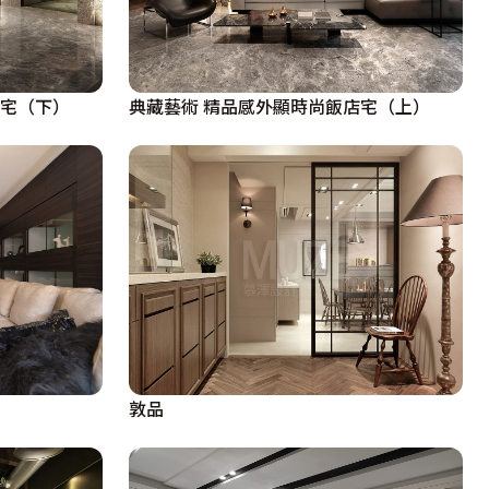
店宅（下）
典藏藝術 精品感外顯時尚飯店宅（上）
敦品