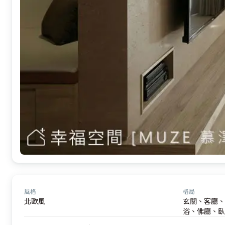
風格
格局
北歐風
玄關、客廳、
浴、佛廳、臥