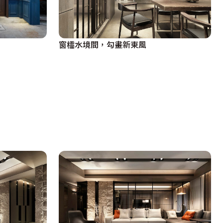
窗櫺水境間，勾畫新東風