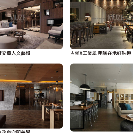
實交織人文藝術
古堡X工業風 咀嚼在地好味道
象孕育空間美學