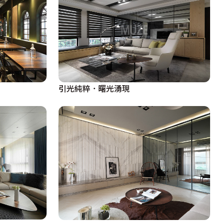
引光純粹．曙光湧現