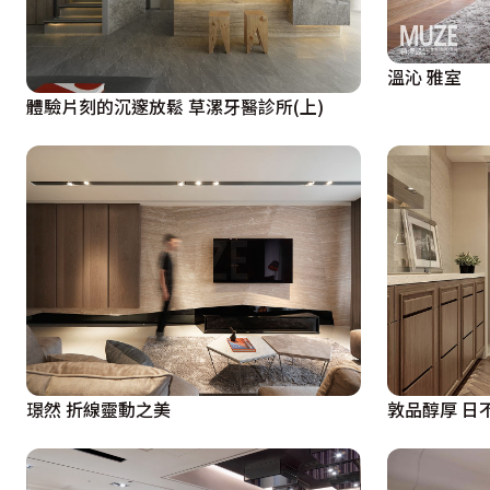
溫沁 雅室
體驗片刻的沉邃放鬆 草漯牙醫診所(上)
璟然 折線靈動之美
敦品醇厚 日