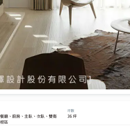
坪數
餐廳、廚房、主臥、次臥、雙衛
36 坪
榻區