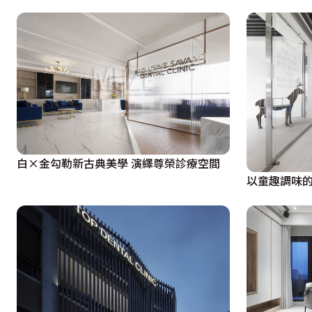
白×金勾勒新古典美學 演繹尊榮診療空間
以童趣調味