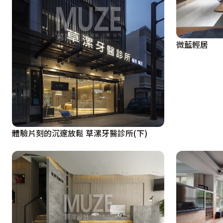
微藍輕居
體驗片刻的沉邃放鬆 草漯牙醫診所(下)