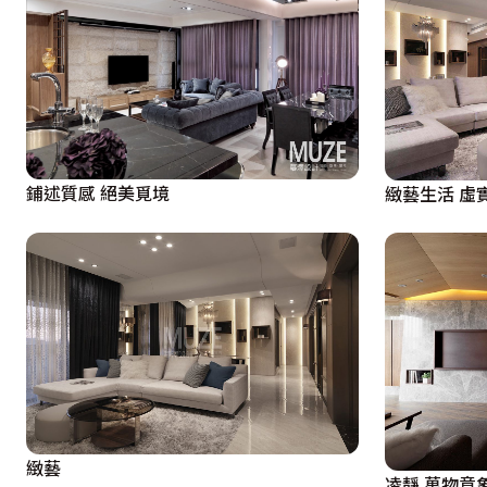
鋪述質感 絕美覓境
緻藝生活 虛
緻藝
凌靜 萬物意