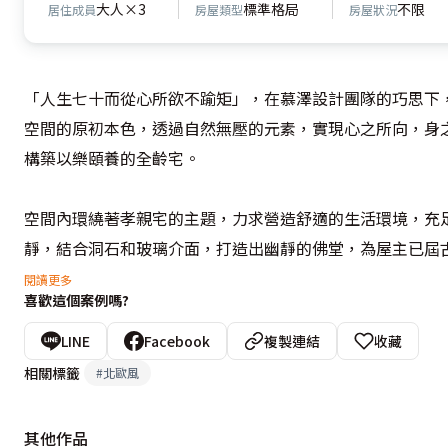
大人×3
標準格局
不限
居住成員
房屋類型
房屋狀況
「人生七十而從心所欲不踰矩」，在慕澤設計團隊的巧思下
空間的原初本色，透過自然無壓的元素，實現心之所向，身
構築以樂頤養的全齡宅。

空間內環繞著孝親宅的主題，力求營造舒適的生活環境，充
靜，結合洞石和玻璃介面，打造出幽靜的佛堂，為屋主已屆
清幽靜寂。

閱讀更多
喜歡這個案例嗎?
機能規劃上也舖陳完善，室內採無障礙設計，收納櫃體的高
LINE
Facebook
複製連結
收藏
坪，方便長者行動自如，直覺式的動線設計，加寬的走道空
相關標籤
#
北歐風
活。
其他作品