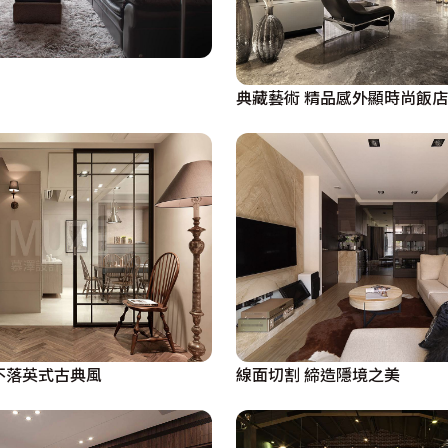
典藏藝術 精品感外顯時尚飯
不落英式古典風
線面切割 締造隱境之美