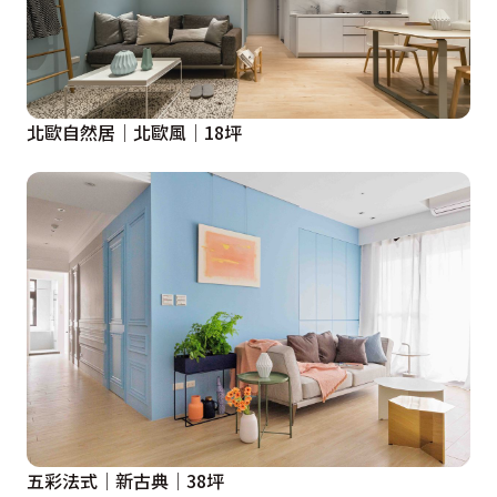
北歐自然居│北歐風│18坪
五彩法式│新古典│38坪