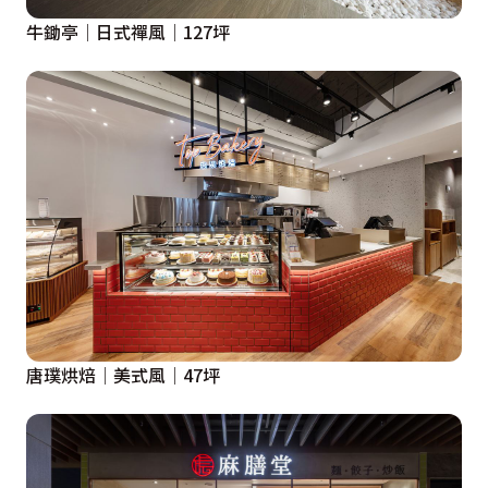
牛鋤亭│日式禪風│127坪
唐璞烘焙│美式風│47坪