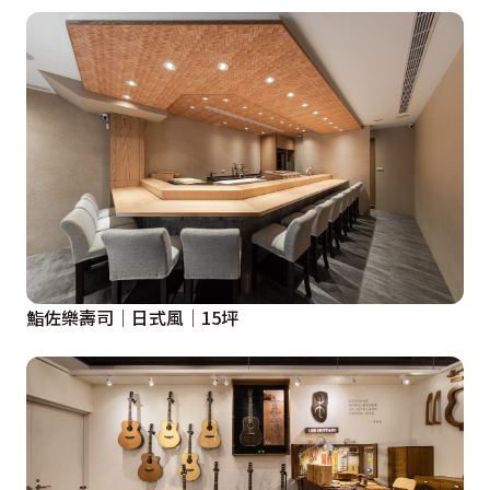
鮨佐樂壽司│日式風│15坪