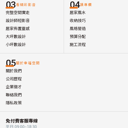
03
04
看精彩影音
讀專欄
完整空間實走
居家風水
設計師短影音
收納技巧
居家佈置靈感
風格營造
大坪數設計
預算分配
小坪數設計
施工流程
05
關於幸福空間
關於我們
公司歷程
企業徵才
聯絡我們
隱私政策
免付費客服專線
平日 09:00~18:30