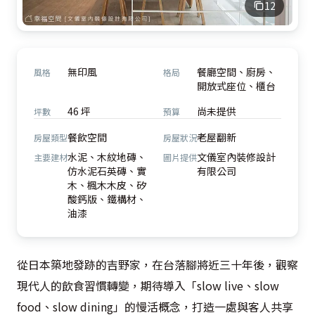
12
無印風
餐廳空間、廚房、
風格
格局
開放式座位、櫃台
46 坪
尚未提供
坪數
預算
餐飲空間
老屋翻新
房屋類型
房屋狀況
水泥、木紋地磚、
文儀室內裝修設計
主要建材
圖片提供
仿水泥石英磚、實
有限公司
木、楓木木皮、矽
酸鈣版、鐵構材、
油漆
從日本築地發跡的吉野家，在台落腳將近三十年後，觀察
現代人的飲食習慣轉變，期待導入「slow live、slow 
food、slow dining」的慢活概念，打造一處與客人共享