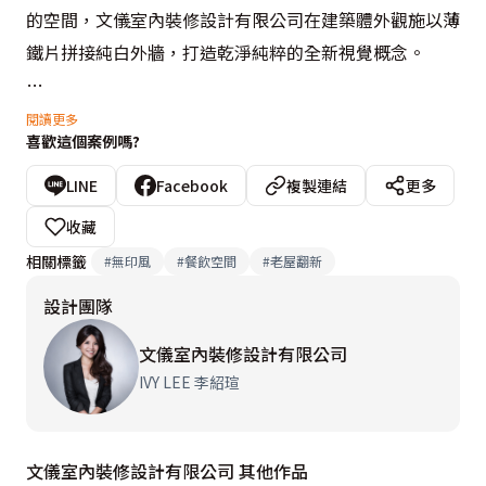
的空間，文儀室內裝修設計有限公司在建築體外觀施以薄
鐵片拼接純白外牆，打造乾淨純粹的全新視覺概念。

從女性市場出發的改變，除了反映在蔬食手工餐點的轉型
閱讀更多
喜歡這個案例嗎?
外，也在空間內部的風格呈現。大面落地窗內的簡約淨白
空間，綴點淺色木皮構築現代和風意象，立於屋中的老檜
LINE
Facebook
複製連結
更多
木貫穿一二樓場域，以傳統日式「精神柱」概念傳達歷史
收藏
與視覺的具象延伸。

相關標籤
#
無印風
#
餐飲空間
#
老屋翻新
設計團隊
攀扶著日式老花窗線條般的扶手、循著逐梯向上的燈源規
劃進入二樓場域，可容納十餘人入座的實木餐桌上方懸吊
文儀室內裝修設計有限公司
噴白的工業風吊燈，與後方保留舊有磚牆與鐵櫃線條的洗
IVY LEE 李紹瑄
手區，皆透過色系的統一銜接入現代工業風精髓，李紹瑄
設計師以清新日式工業風詮釋simple life的設計宗旨。
文儀室內裝修設計有限公司 其他作品