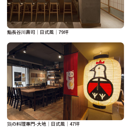
鮨長谷川壽司│日式風│79坪
鶏の料理專門-大地│日式風│47坪