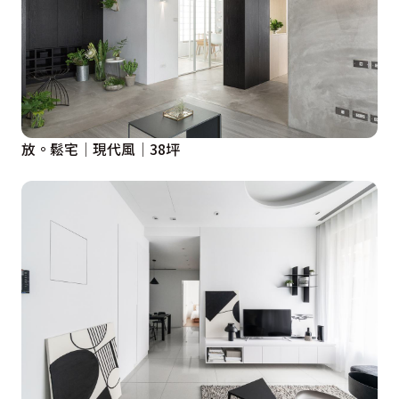
放。鬆宅│現代風│38坪