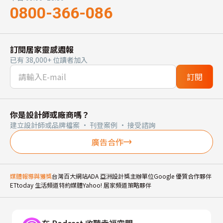
0800-366-086
訂閱居家靈感週報
已有 38,000+ 位讀者加入
訂閱
你是設計師或廠商嗎？
建立設計師或品牌檔案 · 刊登案例 · 接受諮詢
廣告合作
媒體報導與獲獎
台灣百大網站
ADA 亞洲設計獎主辦單位
Google 優質合作夥伴
ETtoday 生活頻道特約媒體
Yahoo! 居家頻道策略夥伴
在 Podcast 收聽幸福空間