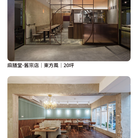
麻膳堂-舊宗店│東方風│20坪