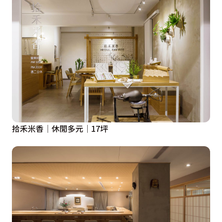
拾禾米香│休閒多元│17坪