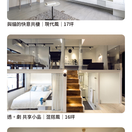
與貓的快意共棲│現代風│17坪
透。劇 共享小品│混搭風│16坪