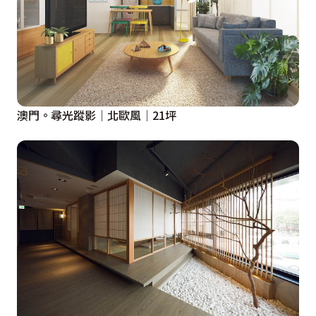
澳門。尋光蹤影│北歐風│21坪