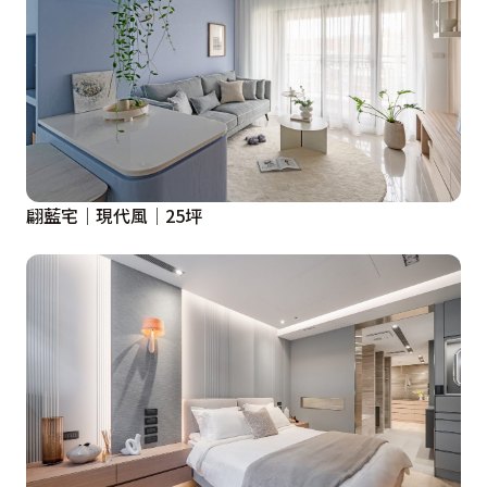
翩藍宅│現代風│25坪