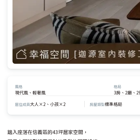
風格
格局
現代風、輕奢風
3房、2廳、2
大人×2、小孩×2
標準格局
居住成員
房屋類型
踏入座落在信義區的43坪居家空間，
