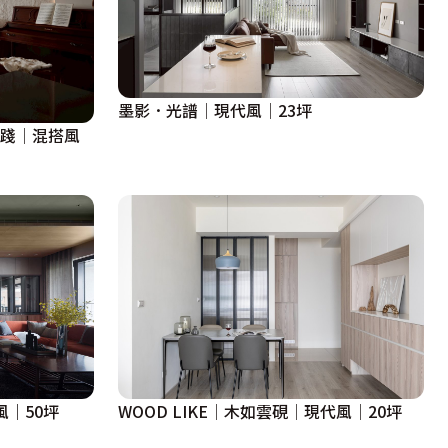
墨影．光譜│現代風│23坪
實踐│混搭風
風｜50坪
WOOD LIKE│木如雲硯│現代風│20坪