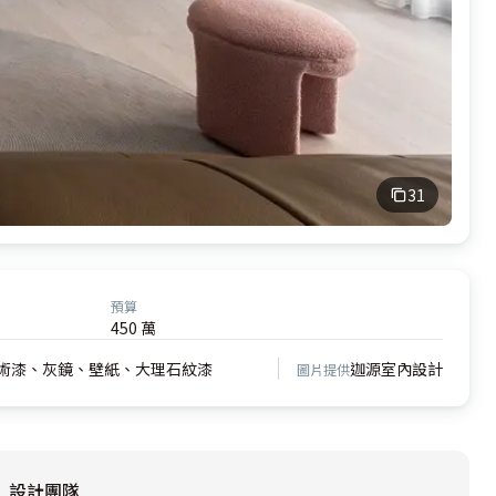
31
預算
450 萬
術漆、灰鏡、壁紙、大理石紋漆
迦源室內設計
圖片提供
設計團隊