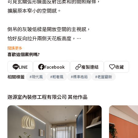
可見玄關弧形鏡面反射出柔和的間照線條，

擴展原本窄小的空間感。

倒吊的灰玻低樑是開放空間的主視感，

恰好反向拉升兩側天花板高度，

保留廚房和餐廳之間的過道寬敞，

閱讀更多
喜歡這個案例嗎?
賓客眾多時可以有流暢的動線。

LINE
Facebook
複製連結
收藏
客廳和餐廳擺放矮櫃簡單區隔，

相關標籤
#
現代風
#
輕奢風
#
標準格局
#
老屋翻新
不限制兩個空間的使用目的。

餐廳的角窗和臥榻設計呈現了一點點英式的感覺，

迦源室內裝修工程有限公司 其他作品
也為了單獨跳出風格而特意選了綠色的系統櫃。

銀狐大理石的使用與弧形切面的細節和微微突出的收邊，

都讓房子增添不少高級感，
