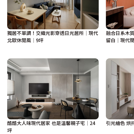
不單單是用餐，

也提供舒適的簡易辦公環境給屋主使用。

包含電視牆延伸到玄關的藝術漆牆面，

隱身在大空間內低調又簡單的主牆，

獨居不單調！交織光影穿透日光居所│現代
融合日系木質
更不干擾整體空間的舒適度。

北歐休閒風│9坪
留白｜現代
暗門後方藏著另一個屋主喜愛的現代感，

走廊上方兩側的線形燈和延伸客廳灰鏡的天花板，

乾淨的線條明亮的空間，讓賓客往來的通道見識到屋主的品味
客浴參考日本的廁浴設計，

將洗手台移至開放區域，

使用上和清潔維護都很便利。

金色線條的壁紙和收邊條讓這區完整融合輕奢和現代風格。

酷酷大人味現代居家 也是溫馨親子宅│24
引光繪色 烘
坪