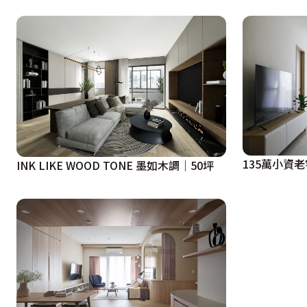
主臥的概念來自於飯店房間各種材質搭配，

金屬光澤和流入藝術的手作大理石紋漆，

搭配搶眼的復古綠壁紙，

營塑獨立老飯店的感覺。

設計概念文字為【迦源室內設計】提供
135萬小資
INK LIKE WOOD TONE 墨如木調｜50坪