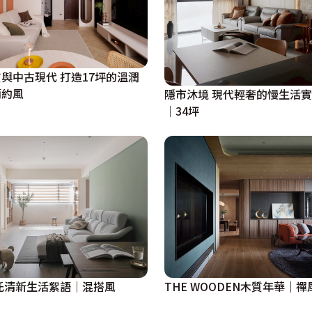
與中古現代 打造17坪的溫潤
簡約風
隱市沐境 現代輕奢的慢生活
│34坪
。

托清新生活絮語│混搭風
THE WOODEN木質年華｜禪