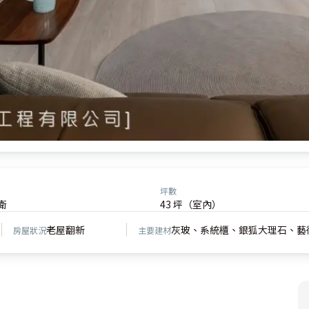
坪數
衛
43 坪（室內）
老屋翻新
灰玻、系統櫃、銀狐大理石、藝
房屋狀況
主要建材