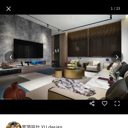
Résidence Chic｜混搭風｜80
×
1
/
23
雲頂設計 YU design