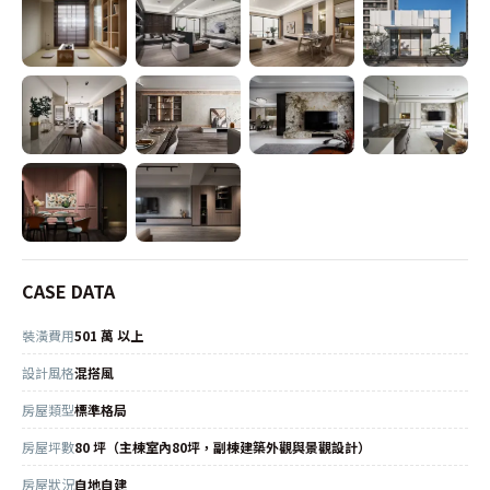
CASE DATA
裝潢費用
501 萬 以上
設計風格
混搭風
房屋類型
標準格局
房屋坪數
80 坪（主棟室內80坪，副棟建築外觀與景觀設計）
房屋狀況
自地自建