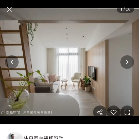
浮光方舟｜現代北歐無印風｜9
×
1
/
16
沐白室內裝修設計