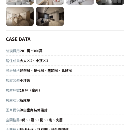
CASE DATA
裝潢費用
201 萬 ~300萬
居住成員
大人×2、小孩×1
設計風格
混搭風、現代風、無印風、北歐風
房屋類型
小坪數
房屋坪數
16 坪（室內）
房屋狀況
新成屋
圖片提供
沐白室內裝修設計
空間格局
3房、1廳、1衛、1廚、夾層
主要建材
閣樓木梯、鋁框門、鐵件洞洞板