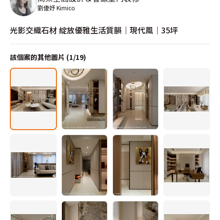
劉倢妤 Kimico
光影交織石材 綻放優雅生活質韻｜現代風｜35坪
該個案的其他圖片 (
1
/
19
)