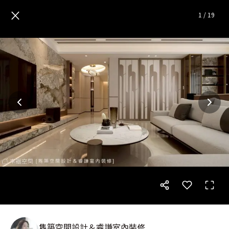
光影交織石材 綻放優雅生活質韻
×
1
/
19
雋築空間設計＆睿謙室內裝修