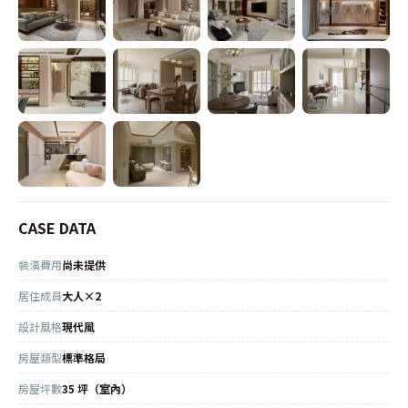
CASE DATA
裝潢費用
尚未提供
居住成員
大人×2
設計風格
現代風
房屋類型
標準格局
房屋坪數
35 坪（室內）