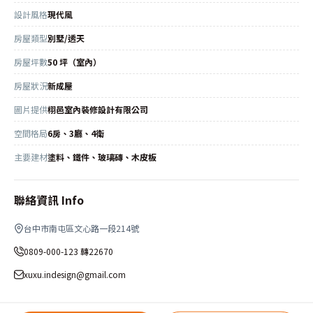
設計風格
現代風
房屋類型
別墅/透天
房屋坪數
50 坪（室內）
房屋狀況
新成屋
圖片提供
栩邑室內裝修設計有限公司
空間格局
6房、3廳、4衛
主要建材
塗料、鐵件、玻璃磚、木皮板
聯絡資訊 Info
台中市南屯區文心路一段214號
0809-000-123 轉22670
xuxu.indesign@gmail.com