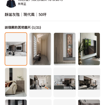
林育正
靜謐灰階│現代風│50坪
該個案的其他圖片 (
1
/
21
)