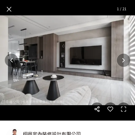
靜謐灰階│現代風│50坪
— 完
×
1
/
21
栩邑室內裝修設計有限公司