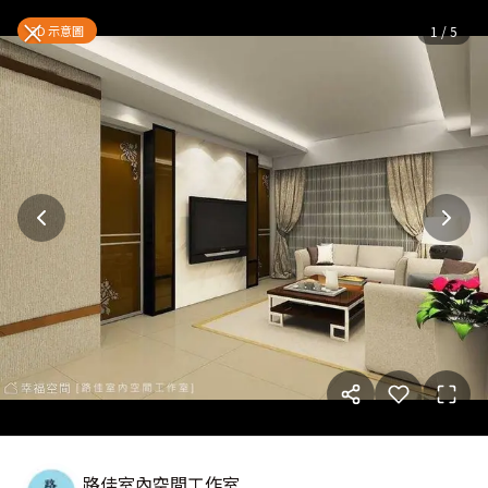
簡約質樸美墅家|休閒多元|22坪
×
3D 示意圖
1
/
5
路佳室內空間工作室