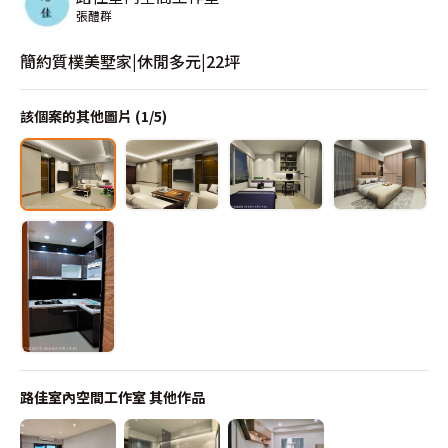
張醴群
簡約質樸美墅家|休閒多元|22坪
該個案的其他圖片 (
1
/
5
)
路佳室內空間工作室
其他作品