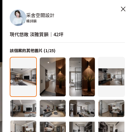
×
采舍空間設計
楊詩韻
現代悠敞 淡雅質韻│42坪
該個案的其他圖片 (
1
/
25
)