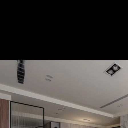
現代悠敞 淡雅質韻│42坪
— 